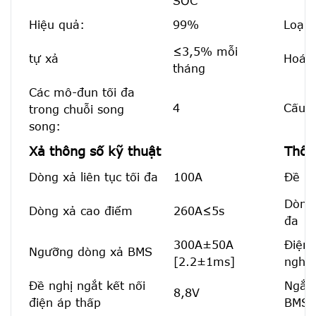
SOC
Hiệu quả:
99%
Loại 
≤3,5% mỗi
tự xả
Hoá h
tháng
Các mô-đun tối đa
4
Cấu h
trong chuỗi song
song:
Xả thông số kỹ thuật
Thôn
Dòng xả liên tục tối đa
100A
Đề ng
Dòng 
Dòng xả cao điểm
260A≤5s
đa
300A±50A
Điện 
Ngưỡng dòng xả BMS
[2.2±1ms]
nghị
Đề nghị ngắt kết nối
Ngắt 
8,8V
điện áp thấp
BMS