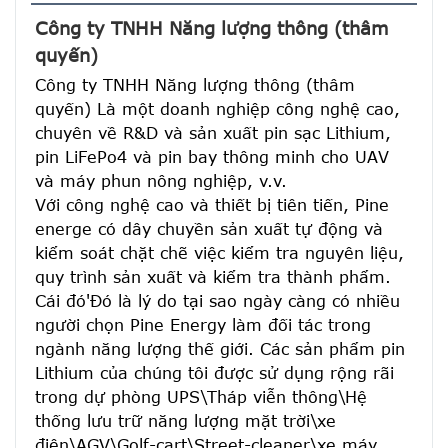
Công ty TNHH Năng lượng thông (thâm 
quyến)
Công ty TNHH Năng lượng thông (thâm 
quyến) Là một doanh nghiệp công nghệ cao, 
chuyên về R&D và sản xuất pin sạc Lithium, 
pin LiFePo4 và pin bay thông minh cho UAV 
và máy phun nông nghiệp, v.v.
Với công nghệ cao và thiết bị tiên tiến, Pine 
energe có dây chuyền sản xuất tự động và 
kiểm soát chặt chẽ việc kiểm tra nguyên liệu, 
quy trình sản xuất và kiểm tra thành phẩm. 
Cái đó'Đó là lý do tại sao ngày càng có nhiều 
người chọn Pine Energy làm đối tác trong 
ngành năng lượng thế giới. Các sản phẩm pin 
Lithium của chúng tôi được sử dụng rộng rãi 
trong dự phòng UPS\Tháp viễn thông\Hệ 
thống lưu trữ năng lượng mặt trời\xe 
điện\AGV\Golf-cart\Street-cleaner\xe máy 