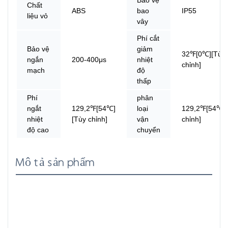
Chất
ABS
bao
IP55
liệu vỏ
vây
Phí cắt
Bảo vệ
giảm
32℉[0℃][Tùy
ngắn
200-400μs
nhiệt
chỉnh]
mạch
độ
thấp
Phí
phân
ngắt
129,2℉[54℃]
loại
129,2℉[54℃]
nhiệt
[Tùy chỉnh]
vận
chỉnh]
độ cao
chuyển
Mô tả sản phẩm