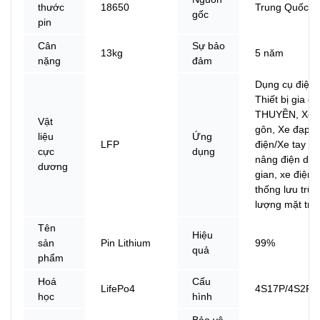
thước
18650
Trung Quốc
gốc
pin
Cân
Sự bảo
13kg
5 năm
nặng
đảm
Dụng cụ điện,
Thiết bị gia d
THUYỀN, Xe c
Vật
gôn, Xe đạp
liệu
Ứng
LFP
điện/Xe tay ga
cực
dụng
nâng điện dân
dương
gian, xe điện,
thống lưu trữ
lượng mặt trời
Tên
Hiệu
sản
Pin Lithium
99%
quả
phẩm
Hoá
Cấu
LifePo4
4S17P/4S2P/
học
hình
Bảo vệ