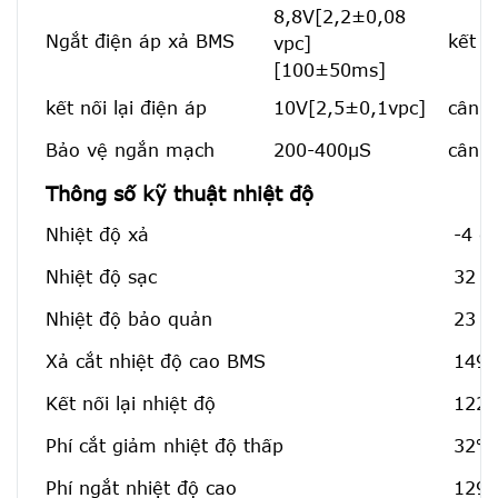
8,8V[2,2±0,08
Ngắt điện áp xả BMS
kết n
vpc]
[100±50ms]
kết nối lại điện áp
10V[2,5±0,1vpc]
cân b
Bảo vệ ngắn mạch
200-400μS
cân b
Thông số kỹ thuật nhiệt độ
Nhiệt độ xả
-4 đ
Nhiệt độ sạc
32 đ
Nhiệt độ bảo quản
23 đ
Xả cắt nhiệt độ cao BMS
149℉
Kết nối lại nhiệt độ
122℉
Phí cắt giảm nhiệt độ thấp
32℉[
Phí ngắt nhiệt độ cao
129,