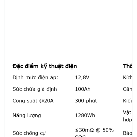
Đặc điểm kỹ thuật điện
Thôn
Định mức điện áp:
12,8V
Kích 
Sức chứa giả định
100Ah
Cân 
Công suất @20A
300 phút
Kiểu 
Vật l
Năng lượng
1280Wh
hợp:
≤30mΩ @ 50%
Sức chống cự
Bảo v