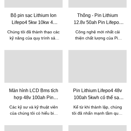
Bộ pin sạc Lithium Ion
Thông - Pin Lithium
Lifepo4 5kw 10kw 48
12.8v 50ah Pin Lifepo4
Volt có tích hợp BMS |
Cho Pin Thay Thế Axit
Chúng tôi đã thành thạo các
Công nghệ mới nhất cải
Pine
Chì 12v 50ah Pin 12V
kỹ năng của quy trình sản
thiện chất lượng của Pin
Lifepo4
xuất Pin năng lượng mặt
lithium 12,8v 50ah Pin
trời giá rẻ 5kw 10kw Lifepo4
Lifepo4 cho Pin thay thế axit
Bộ pin sạc Lithium Ion 48v
chì 12v 50ah. Vì vậy, sản
50ah có tích hợp Bms. Nhờ
phẩm đã được sử dụng
các công nghệ cao cấp, sản
trong nhiều ứng dụng như
phẩm của chúng tôi được
Pin Lithium Ion.
tạo ra để trở nên đa chức
năng. Công dụng của nó
Màn hình LCD Bms tích
Pin Lithium Lifepo4 48v
bao gồm (các) lĩnh vực Pin
hợp 48v 100ah Pin
100ah 5kwh có thể sạc
Lithium Ion.
Lithium Ion Phosphate
lại cho hệ thống lưu trữ
Các kỹ sư và kỹ thuật viên
Kể từ khi thành lập, chúng
Hệ thống năng lượng
năng lượng mặt trời |
của chúng tôi có hiểu biết
tôi đã nhấn mạnh tầm quan
mặt trời Lifepo4 Lithium
Pine
sâu sắc về những phát triển
trọng của công nghệ.
công nghệ mới. Cho đến
gia dụng | Pine
Chúng tôi đã liên tục nâng