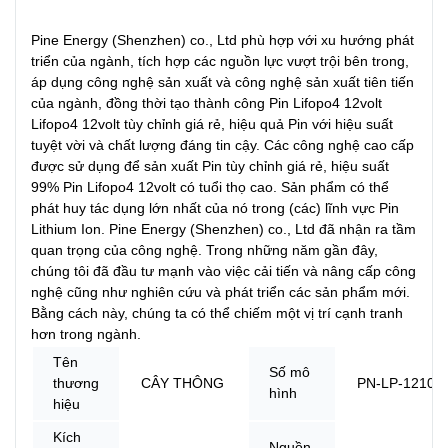
Pine Energy (Shenzhen) co., Ltd phù hợp với xu hướng phát
triển của ngành, tích hợp các nguồn lực vượt trội bên trong,
áp dụng công nghệ sản xuất và công nghệ sản xuất tiên tiến
của ngành, đồng thời tạo thành công Pin Lifopo4 12volt
Lifopo4 12volt tùy chỉnh giá rẻ, hiệu quả Pin với hiệu suất
tuyệt vời và chất lượng đáng tin cậy. Các công nghệ cao cấp
được sử dụng để sản xuất Pin tùy chỉnh giá rẻ, hiệu suất
99% Pin Lifopo4 12volt có tuổi thọ cao. Sản phẩm có thể
phát huy tác dụng lớn nhất của nó trong (các) lĩnh vực Pin
Lithium Ion. Pine Energy (Shenzhen) co., Ltd đã nhận ra tầm
quan trọng của công nghệ. Trong những năm gần đây,
chúng tôi đã đầu tư mạnh vào việc cải tiến và nâng cấp công
nghệ cũng như nghiên cứu và phát triển các sản phẩm mới.
Bằng cách này, chúng ta có thể chiếm một vị trí cạnh tranh
hơn trong ngành.
Tên
Số mô
thương
CÂY THÔNG
PN-LP-12100
hình
hiệu
Kích
Nguồn