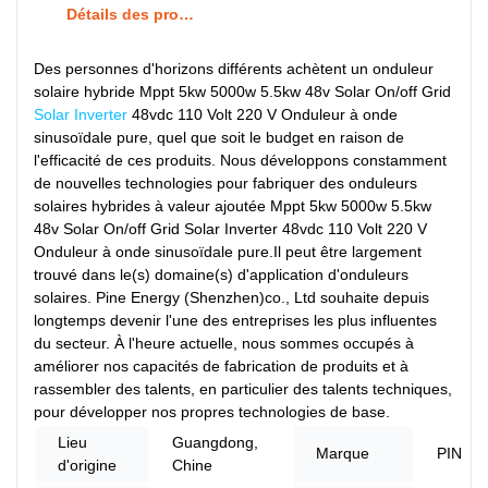
Détails des produits
Des personnes d'horizons différents achètent un onduleur
solaire hybride Mppt 5kw 5000w 5.5kw 48v Solar On/off Grid
Solar Inverter
48vdc 110 Volt 220 V Onduleur à onde
sinusoïdale pure, quel que soit le budget en raison de
l'efficacité de ces produits. Nous développons constamment
de nouvelles technologies pour fabriquer des onduleurs
solaires hybrides à valeur ajoutée Mppt 5kw 5000w 5.5kw
48v Solar On/off Grid Solar Inverter 48vdc 110 Volt 220 V
Onduleur à onde sinusoïdale pure.Il peut être largement
trouvé dans le(s) domaine(s) d'application d'onduleurs
solaires. Pine Energy (Shenzhen)co., Ltd souhaite depuis
longtemps devenir l'une des entreprises les plus influentes
du secteur. À l'heure actuelle, nous sommes occupés à
améliorer nos capacités de fabrication de produits et à
rassembler des talents, en particulier des talents techniques,
pour développer nos propres technologies de base.
Lieu
Guangdong,
Marque
PIN
d'origine
Chine