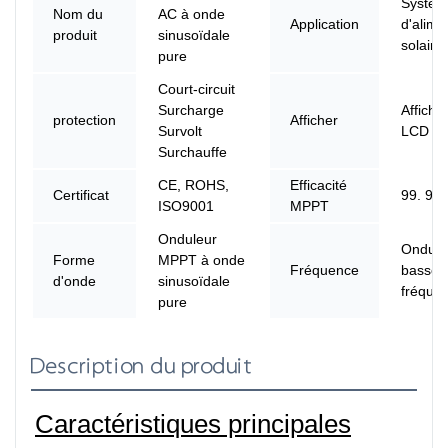
Systè
Nom du
AC à onde
Application
d'alime
produit
sinusoïdale
solaire
pure
Court-circuit
Surcharge
Afficha
protection
Afficher
Survolt
LCD
Surchauffe
CE, ROHS,
Efficacité
Certificat
99. 9%
ISO9001
MPPT
Onduleur
Ondule
Forme
MPPT à onde
Fréquence
basse
d'onde
sinusoïdale
fréque
pure
Description du produit
Caractéristiques principales