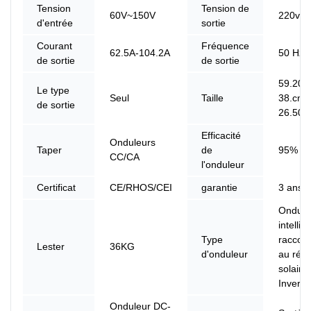
Tension
Tension de
60V~150V
220v
d'entrée
sortie
Courant
Fréquence
62.5A-104.2A
50 Hz/
de sortie
de sortie
59.20c
Le type
Seul
Taille
38.cm 
de sortie
26.50
Efficacité
Onduleurs
Taper
de
95%
CC/CA
l'onduleur
Certificat
CE/RHOS/CEI
garantie
3 ans, 
Ondule
intellig
Type
raccor
Lester
36KG
d'onduleur
au rés
solaire
Inverte
Onduleur DC-