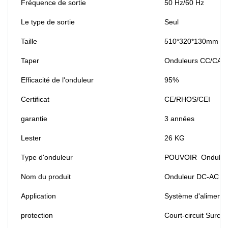
Fréquence de sortie
50 Hz/60 Hz
Le type de sortie
Seul
Taille
510*320*130mm
Taper
Onduleurs CC/CA
Efficacité de l'onduleur
95%
Certificat
CE/RHOS/CEI
garantie
3 années
Lester
26 KG
Type d'onduleur
POUVOIR Onduleur h
Nom du produit
Onduleur DC-AC à 
Application
Système d'alimentat
protection
Court-circuit Surch