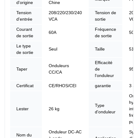
d'origine
Chine
Tension
208/220/230/240
Tension de
208/
d'entrée
VCA
sortie
VCA
Courant
Fréquence
60A
50 H
de sortie
de sortie
Le type
Seul
Taille
510
de sortie
Efficacité
Onduleurs
Taper
de
95%
CC/CA
l'onduleur
Certificat
CE/RHOS/CEI
garantie
3 an
Ond
hybr
Type
Lester
26 kg
intel
d'onduleur
fréq
puis
Onduleur DC-AC
Sys
Nom du