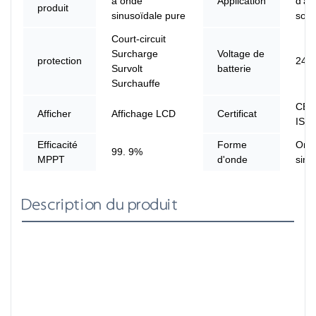
à onde
Application
d'al
produit
sinusoïdale pure
sola
Court-circuit
Surcharge
Voltage de
protection
24 
Survolt
batterie
Surchauffe
CE,
Afficher
Affichage LCD
Certificat
ISO
Efficacité
Forme
Ond
99. 9%
MPPT
d'onde
sinu
Description du produit