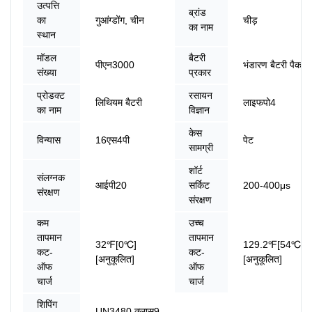
उत्पत्ति
ब्रांड
का
गुआंग्डोंग, चीन
चीड़
का नाम
स्थान
मॉडल
बैटरी
पीएन3000
भंडारण बैटरी पैक
संख्या
प्रकार
प्रोडक्ट
रसायन
लिथियम बैटरी
लाइफपो4
का नाम
विज्ञान
केस
विन्यास
16एस4पी
पेट
सामग्री
शॉर्ट
संलग्नक
आईपी20
सर्किट
200-400μs
संरक्षण
संरक्षण
कम
उच्च
तापमान
तापमान
32℉[0℃]
129.2℉[54℃]
कट-
कट-
[अनुकूलित]
[अनुकूलित]
ऑफ
ऑफ
चार्ज
चार्ज
शिपिंग
UN3480,क्लास9