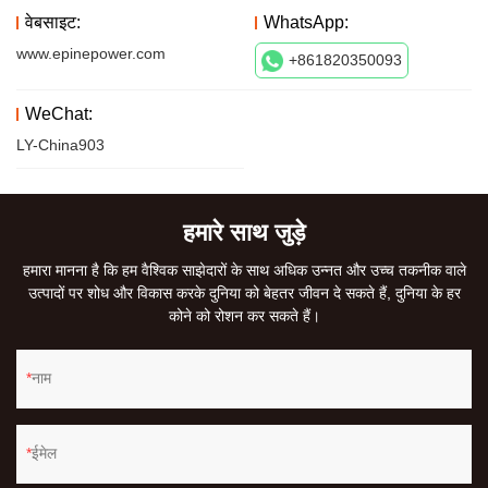
वेबसाइट:
WhatsApp:
www.epinepower.com
+861820350093
WeChat:
LY-China903
हमारे साथ जुड़े
हमारा मानना ​​है कि हम वैश्विक साझेदारों के साथ अधिक उन्नत और उच्च तकनीक वाले
उत्पादों पर शोध और विकास करके दुनिया को बेहतर जीवन दे सकते हैं, दुनिया के हर
कोने को रोशन कर सकते हैं।
नाम
ईमेल