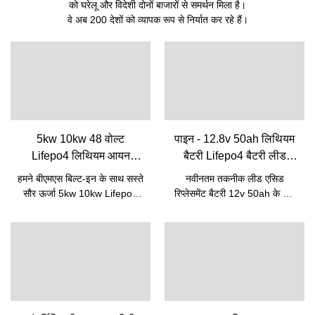
को घरेलू और विदेशी दोनों बाजारों से समर्थन मिला है।
वे अब 200 देशों को व्यापक रूप से निर्यात कर रहे हैं।
5kw 10kw 48 वोल्ट
पाइन - 12.8v 50ah लिथियम
Lifepo4 लिथियम आयन
बैटरी Lifepo4 बैटरी लीड
रिचार्जेबल बैटरी पैक Bms के
एसिड रिप्लेसमेंट बैटरी के लिए
हमने बीएमएस बिल्ट-इन के साथ सस्ते
नवीनतम तकनीक लीड एसिड
साथ अंतर्निहित | पाइन
12v 50ah 12V Lifepo4
सौर ऊर्जा 5kw 10kw Lifepo4
रिप्लेसमेंट बैटरी 12v 50ah के लिए
बैटरी
बैटरी 48v 50ah लिथियम आयन
12.8v 50ah लिथियम बैटरी
रिचार्जेबल बैटरी पैक की निर्माण
Lifepo4 बैटरी की गुणवत्ता में सुधार
प्रक्रिया के कौशल में महारत हासिल
करती है। इसलिए उत्पाद का उपयोग
की है। उच्च-स्तरीय तकनीकों के लिए
पहले से ही लिथियम आयन बैटरी जैसे
धन्यवाद, हमारे उत्पाद को बहु-
विभिन्न प्रकार के अनुप्रयोगों में किया
कार्यात्मक बनाया गया है। इसका
जा चुका है।
उपयोग लिथियम आयन बैटरी के क्षेत्र
को कवर करता है।