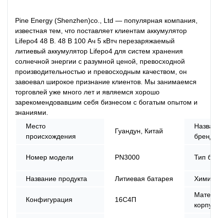
Pine Energy (Shenzhen)co., Ltd — популярная компания,
известная тем, что поставляет клиентам аккумулятор
Lifepo4 48 В. 48 В 100 Ач 5 кВтч перезаряжаемый
литиевый аккумулятор Lifepo4 для систем хранения
солнечной энергии с разумной ценой, превосходной
производительностью и превосходным качеством, он
завоевал широкое признание клиентов. Мы занимаемся
торговлей уже много лет и являемся хорошо
зарекомендовавшим себя бизнесом с богатым опытом и
знаниями.
Место
Назван
Гуандун, Китай
происхождения
бренда
Номер модели
PN3000
Тип ба
Название продукта
Литиевая батарея
Химия
Матер
Конфигурация
16С4П
корпус