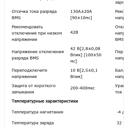
заряд
Отсечка тока разряда
130А±20А
Реком
BMS
[90±10мс]
напря
Рекомендовать
Отклю
42В
отключение при низком
напря
напряжении
BMS
42 В[2,8±0,08
Напряжение отключения
Переп
Впик] [100±50
разряда BMS
напря
мс]
Переподключите
10 В[2,5±0,1
Балан
напряжение
Впик]
напря
Защита от короткого
Урав
200-400мкс
замыкания
ток
Температурные характеристики
Температура нагнетания
-4 д
Температура заряда
32 to