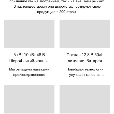
признание как на внутреннем, так и на внешнем рынках.
В настоящее время они широко экспортируют свою
продукцию в 200 стран.
5 кВт 10 кВт 48 В
Сосна - 12,8 В 50ah
Lifepo4 литий-ионный
литиевая батарея
аккумулятор со
Lifepo4 батареи для
Мы овладели навыками
Новейшая технология
встроенным BMS | Pine
свинцово-кислотной
производственного
улучшает качество
сменной батареи 12v
процесса дешевой
литиевой батареи 12,8 В
солнечной энергии 5 кВт
50 Ач Батареи Lifepo4 для
50ah 12v батарея
10 кВт Lifepo4 Battery 48v
свинцово-кислотной
Lifepo4
50ah Литий-ионная
сменной батареи 12 В 50
аккумуляторная батарея
Ач. Таким образом,
со встроенным Bms.
продукт уже
Благодаря технологиям
использовался в самых