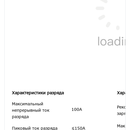
Характеристики разряда
Харак
Максимальный
Реком
100А
непрерывный ток
заряд
разряда
Макси
Пиковый ток разряда
≤150А