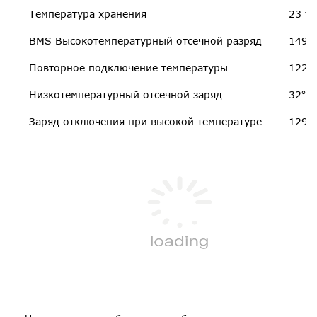
Температура хранения
23 to
BMS Высокотемпературный отсечной разряд
149℉
Повторное подключение температуры
122℉
Низкотемпературный отсечной заряд
32℉[
Заряд отключения при высокой температуре
129,