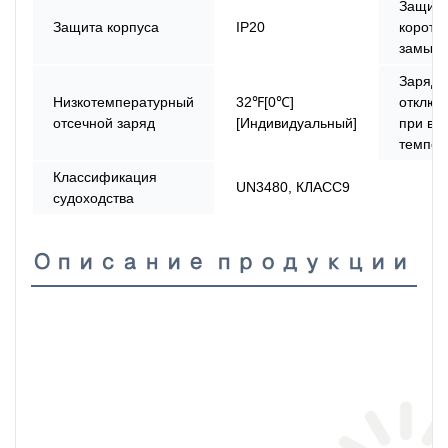
Защита
Защита корпуса
IP20
коротко
замыка
Заряд
Низкотемпературный
32℉[0℃]
отключ
отсечной заряд
[Индивидуальный]
при вы
темпер
Классификация
UN3480, КЛАСС9
судоходства
Описание продукции