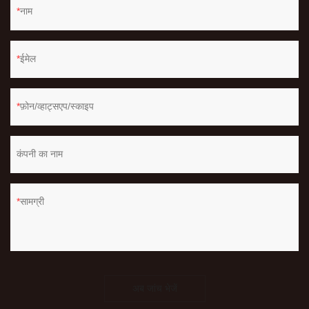
नाम
ईमेल
फ़ोन/व्हाट्सएप/स्काइप
कंपनी का नाम
सामग्री
अब जांच भेजें