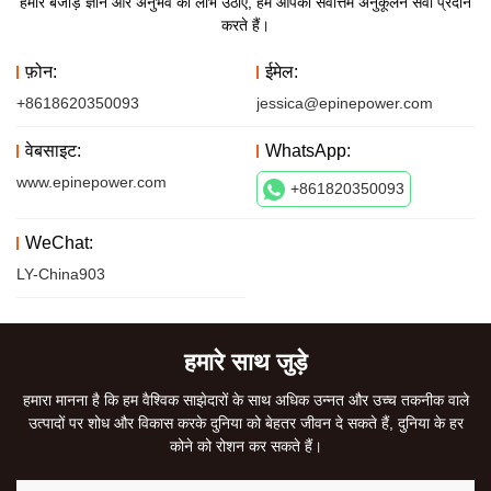
हमारे बेजोड़ ज्ञान और अनुभव का लाभ उठाएं, हम आपको सर्वोत्तम अनुकूलन सेवा प्रदान
करते हैं।
फ़ोन:
ईमेल:
+8618620350093
jessica@epinepower.com
वेबसाइट:
WhatsApp:
www.epinepower.com
+861820350093
WeChat:
LY-China903
हमारे साथ जुड़े
हमारा मानना ​​है कि हम वैश्विक साझेदारों के साथ अधिक उन्नत और उच्च तकनीक वाले
उत्पादों पर शोध और विकास करके दुनिया को बेहतर जीवन दे सकते हैं, दुनिया के हर
कोने को रोशन कर सकते हैं।