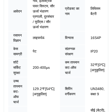
नाव, इलेक्ट्रिक
पावर सिस्टम, सौर
प्रोडक्ट का
लिथियम
आवेदन
ऊर्जा भंडारण
नाम
बैटरी
प्रणाली, दूरसंचार
/ यूपीएस / सौर
ऊर्जा भंडारण
रसायन
लाइफपो4
विन्यास
16S4P
विज्ञान
केस
संलग्नक
पेट
IP20
सामग्री
संरक्षण
शॉर्ट
कम तापमान
32℉[0℃]
सर्किट
200-400μs
कट-ऑफ
[अनुकूलित]
सुरक्षा
चार्ज
उच्च
तापमान
129.2℉[54℃]
शिपिंग
UN3480,
कट-
[अनुकूलित]
वर्गीकरण
कक्षा 9
ऑफ
चार्ज
सीई [बैटरी],