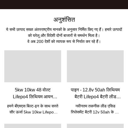
अनुशंसित
ये सभी उत्पाद सख्त अंतरराष्ट्रीय मानकों के अनुसार निर्मित किए गए हैं। हमारे उत्पादों
को घरेलू और विदेशी दोनों बाजारों से समर्थन मिला है।
वे अब 200 देशों को व्यापक रूप से निर्यात कर रहे हैं।
5kw 10kw 48 वोल्ट
पाइन - 12.8v 50ah लिथियम
Lifepo4 लिथियम आयन
बैटरी Lifepo4 बैटरी लीड
रिचार्जेबल बैटरी पैक Bms के
एसिड रिप्लेसमेंट बैटरी के लिए
हमने बीएमएस बिल्ट-इन के साथ सस्ते
नवीनतम तकनीक लीड एसिड
साथ अंतर्निहित | पाइन
12v 50ah 12V Lifepo4
सौर ऊर्जा 5kw 10kw Lifepo4
रिप्लेसमेंट बैटरी 12v 50ah के लिए
बैटरी
बैटरी 48v 50ah लिथियम आयन
12.8v 50ah लिथियम बैटरी
रिचार्जेबल बैटरी पैक की निर्माण
Lifepo4 बैटरी की गुणवत्ता में सुधार