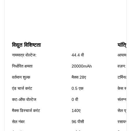
विद्युत विशिष्टता
यांत्रिक
नाममात्र वोल्टेज:
44.4 वी
आयाम:
निर्धारित क्षमता
20000mAh
वज़न:
वर्तमान शुल्क
मैक्स 28ए
टर्मिनल प
एंड चार्ज करंट
0.5 एक
केस सामग
कट-ऑफ वोल्टेज
0 वी
संलग्नक स
मैक्स डिस्चार्ज करंट
140ए
सेल प्रक
सेल नंबर
96 पीसी
रसायन वि