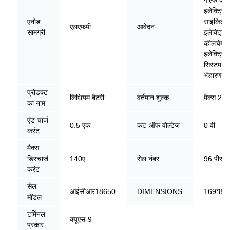
इलेक्ट्रिक
एनोड
साइकिल/स
एलएफपी
आवेदन
सामग्री
इलेक्ट्रिक
व्हीलचेयर,
इलेक्ट्रि
सिस्टम, स
भंडारण प्
प्रोडक्ट
लिथियम बैटरी
वर्तमान शुल्क
मैक्स 28ए
का नाम
एंड चार्ज
0.5 एक
कट-ऑफ वोल्टेज
0 वी
करंट
मैक्स
डिस्चार्ज
140ए
सेल नंबर
96 पीसी
करंट
सेल
आईसीआर18650
DIMENSIONS
169*83
मॉडल
टर्मिनल
क्यूएस-9
प्रकार