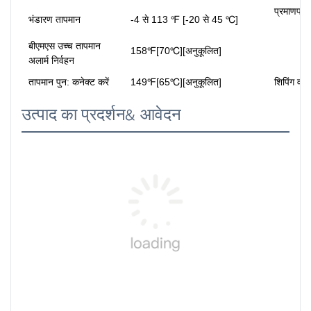
प्रमाणपत्र
भंडारण तापमान
-4 से 113 ℉ [-20 से 45 ℃]
बीएमएस उच्च तापमान
158℉[70℃][अनुकूलित]
अलार्म निर्वहन
तापमान पुन: कनेक्ट करें
149℉[65℃][अनुकूलित]
शिपिंग वर्
उत्पाद का प्रदर्शन& आवेदन