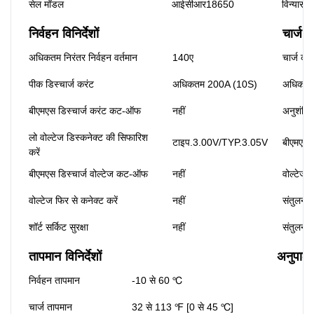
सेल मॉडल
आईसीआर18650
विन्यास:
निर्वहन विनिर्देशों
चार्ज वि
अधिकतम निरंतर निर्वहन वर्तमान
140ए
चार्ज कर
पीक डिस्चार्ज करंट
अधिकतम 200A (10S)
अधिकतम 
बीएमएस डिस्चार्ज करंट कट-ऑफ
नहीं
अनुशंसित
लो वोल्टेज डिस्कनेक्ट की सिफारिश
टाइप.3.00V/TYP.3.05V
बीएमएस 
करें
बीएमएस डिस्चार्ज वोल्टेज कट-ऑफ
नहीं
वोल्टेज फ
वोल्टेज फिर से कनेक्ट करें
नहीं
संतुलन व
शॉर्ट सर्किट सुरक्षा
नहीं
संतुलन व
तापमान विनिर्देशों
अनुपालन 
निर्वहन तापमान
-10 से 60 ℃
चार्ज तापमान
32 से 113 ℉ [0 से 45 ℃]