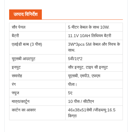
उत्पाद विनिर्देश
सौर पेनल
5 मीटर केबल के साथ 10W.
बैटरी
11.1V 10AH लिथियम बैटरी
एलईडी बल्ब (3 पीस)
3W*3pcs 5M केबल और स्विच के
साथ.
यूएसबी आउटपुट
5वी/1ए*2
इनपुट
सौर इनपुट, टाइप सी इनपुट
समारोह
यूएसबी, एमपी3, एफएम
रंग
पीला।
फ्यूज
5ए
मात्रा/कार्टून
10 पीस / सीटीएन
कार्टन का आकार
46x38x51सेमी /जीडब्ल्यू:16.5
किग्रा