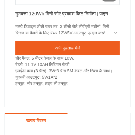
गुणवत्ता 120Wh मिनी सौर प्रकाश किट निर्माता | पाइन
मल्टी-डिवाइस डीसी पावर हब: 3 डीसी पोर्ट सीपीएपी मशीनों, मिनी
फ्रिज या कैमरों के लिए स्थिर 12V/5V आउटपुट प्रदान करते हैं,
जिससे ग्रिड निर्भरता के बिना ऑफ-ग्रिड चिकित्सा सहायता या
120Wh मिनी सोलर लाइटिंग किट बाजार में मौजूद समान उत्पादों
विस्तारित आउटडोर फिल्मांकन संभव हो जाता है।
की तुलना में, इसमें प्रदर्शन, गुणवत्ता, उपस्थिति आदि के मामले में
अभी पूछताछ भेजें
अतुलनीय उत्कृष्ट लाभ हैं, और बाजार में इसकी अच्छी प्रतिष्ठा है।
पाइन पिछले उत्पादों के दोषों का सारांश देता है, और उनमें लगातार
सौर पैनल: 5 मीटर केबल के साथ 10W.
सुधार करता है। 120Wh मिनी सोलर लाइटिंग किट के विनिर्देशों
बैटरी: 11.1V 10AH लिथियम बैटरी
को आपकी आवश्यकताओं के अनुसार अनुकूलित किया जा सकता
एलईडी बल्ब (3 पीस): 3W*3 पीस 5M केबल और स्विच के साथ।
है।
यूएसबी आउटपुट: 5V/1A*2
इनपुट: सौर इनपुट, टाइप सी इनपुट
उत्पाद विवरण