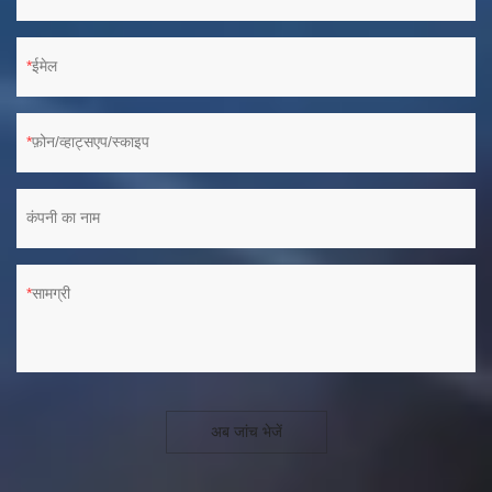
ईमेल
फ़ोन/व्हाट्सएप/स्काइप
कंपनी का नाम
सामग्री
अब जांच भेजें