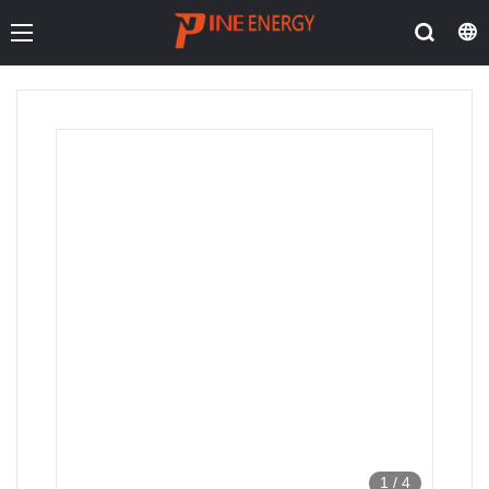
1
/
4