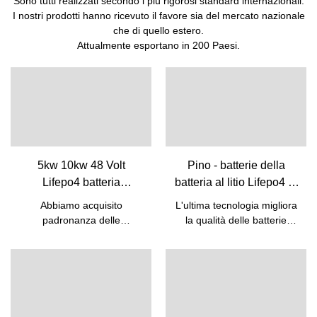
Sono tutti realizzati secondo i più rigorosi standard internazionali.
I nostri prodotti hanno ricevuto il favore sia del mercato nazionale
che di quello estero.
Attualmente esportano in 200 Paesi.
5kw 10kw 48 Volt
Pino - batterie della
Lifepo4 batteria
batteria al litio Lifepo4 di
ricaricabile agli ioni di
12.8v 50ah per la
Abbiamo acquisito
L'ultima tecnologia migliora
litio con BMS integrato |
batteria al piombo della
padronanza delle
la qualità delle batterie
Pino
sostituzione della
competenze del processo di
Lifepo4 della batteria al litio
produzione della batteria a
batteria 12v 50ah 12V
da 12,8 V 50 Ah per la
basso costo a energia
batteria di ricambio al
Lifepo4
solare 5kw 10kw Lifepo4
piombo 12 V 50 Ah. Quindi
48v 50ah batteria
il prodotto è già stato
ricaricabile agli ioni di litio
utilizzato in un'ampia varietà