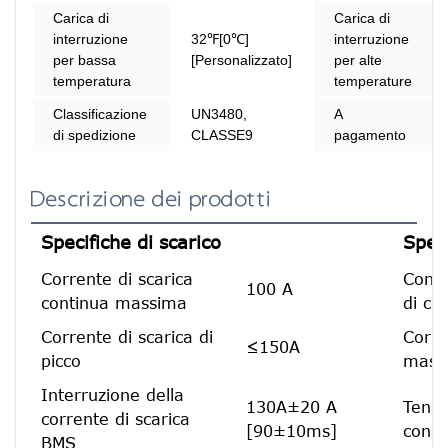
Carica di
Carica di
interruzione
32℉[0℃]
interruzione
per bassa
[Personalizzato]
per alte
temperatura
temperature
Classificazione
UN3480,
A
di spedizione
CLASSE9
pagamento
Descrizione dei prodotti
Specifiche di scarico
Speci
Corrente di scarica
Consi
100 A
continua massima
di car
Corrente di scarica di
Corre
≤150A
picco
mass
Interruzione della
130A±20 A
Tensi
corrente di scarica
[90±10ms]
consi
BMS