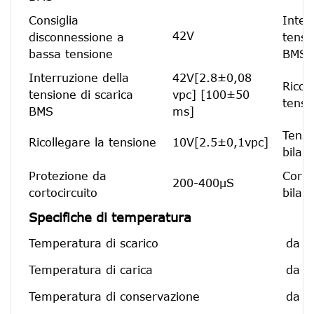
Consiglia
Inter
42V
disconnessione a
tensi
bassa tensione
BMS
Interruzione della
42V[2.8±0,08
Ricol
tensione di scarica
vpc] [100±50
tensi
BMS
ms]
Tensi
Ricollegare la tensione
10V[2.5±0,1vpc]
bilan
Protezione da
Corre
200-400μS
cortocircuito
bilan
Specifiche di temperatura
Temperatura di scarico
da -
Temperatura di carica
da 3
Temperatura di conservazione
da 2