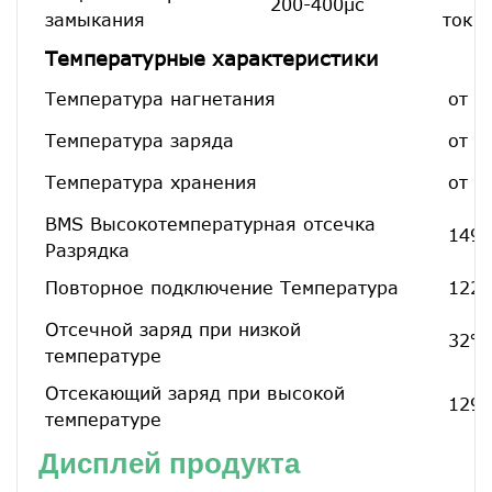
200-400μс
замыкания
ток
Температурные характеристики
Температура нагнетания
от -
Температура заряда
от 3
Температура хранения
от 2
BMS Высокотемпературная отсечка
149 
Разрядка
Повторное подключение Температура
122 
Отсечной заряд при низкой
32℉
температуре
Отсекающий заряд при высокой
129,
температуре
Дисплей продукта