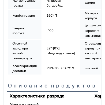
Наименование
Литиевая
Химия
товара
батарейка
Материал
Конфигурация
16С4П
корпуса
Защита от
Защита
IP20
короткого
корпуса
замыкания
Отсечной
Отсекающий
заряд при
32℉[0℃]
заряд при
низкой
[Индивидуальные]
высокой
температуре
температуре
Классификация
УН3480, КЛАСС 9
платный
доставки
Описание продуктов
Характеристики разряда
Хара
Максимальный