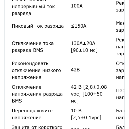
Реко
100А
непрерывный ток
заря
разряда
Макс
Пиковый ток разряда
≤150А
заря
Реко
Отключение тока
130А±20А
напр
разряда BMS
[90±10 мс]
заря
Рекомендовать
Откл
42В
отключение низкого
заря
напряжения
напр
Отключение
42 В [2,8±0,08
Пере
напряжения разряда
vpc] [100±50
напр
BMS
мс]
Переподключите
10 В
Бала
напряжение
[2,5±0.1vpc]
напр
Защита от короткого
Бала