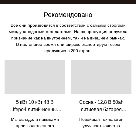
Рекомендовано
Все они производятся в соответствии с самыми строгими
международными стандартами. Наша продукция получила
признание как на внутреннем, так и на внешнем рынках.
В настоящее время они широко экспортируют свою
продукцию в 200 стран.
5 кВт 10 кВт 48 В
Сосна - 12,8 В 50ah
Lifepo4 литий-ионный
литиевая батарея
аккумулятор со
Lifepo4 батареи для
Мы овладели навыками
Новейшая технология
встроенным BMS | Pine
свинцово-кислотной
производственного
улучшает качество
сменной батареи 12v
процесса дешевой
литиевой батареи 12,8 В