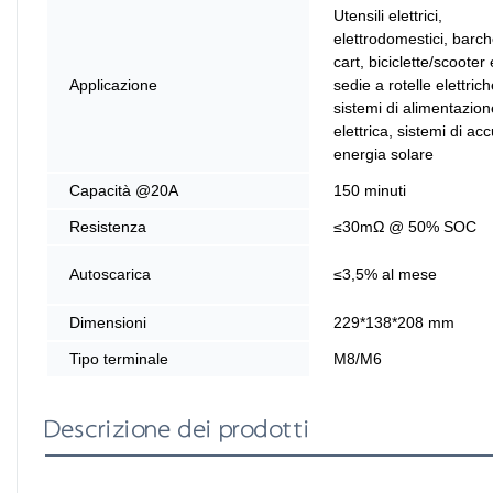
Utensili elettrici,
elettrodomestici, barch
cart, biciclette/scooter e
Applicazione
sedie a rotelle elettrich
sistemi di alimentazion
elettrica, sistemi di ac
energia solare
Capacità @20A
150 minuti
Resistenza
≤30mΩ @ 50% SOC
Autoscarica
≤3,5% al ​​mese
Dimensioni
229*138*208 mm
Tipo terminale
M8/M6
Descrizione dei prodotti