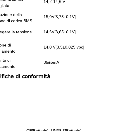
14,2-14,6 V
gliata
ruzione della
15,0V[3,75±0,1V]
one di carica BMS
legare la tensione
14,6V[3,65±0,1V]
one di
14,0 V[3,5±0,025 vpc]
ciamento
nte di
35±5mA
ciamento
ifiche di conformità
CE[Batteria], UN38.3[Batteria]