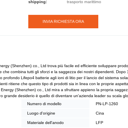
shipping:
trasporto marittimo
INVIA RICHIESTA ORA
 Energy (Shenzhen) co., Ltd trova più facile ed efficiente sviluppare prod
te che combina tutti gli sforzi e la saggezza dei nostri dipendenti. Dop
ofondo Lifepo4 batterie agli ioni di litio per il lancio del sistema sol
i ritiene che questo tipo di prodotti sia in linea con le proprie aspettat
ne Energy (Shenzhen) co., Ltd mira a sfruttare appieno la propria sagge
tro grande desiderio è quello di diventare un'azienda leader su scala gl
Numero di modello
PN-LP-1260
Luogo d'origine
Cina
Materiale dell'anodo
LFP