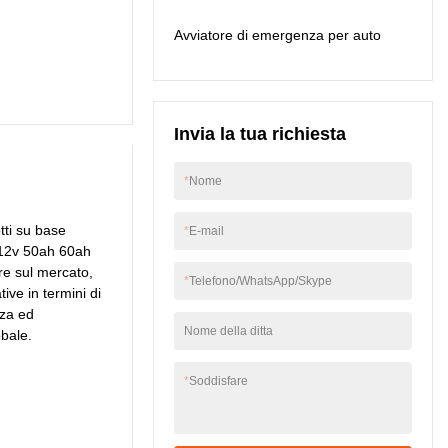
energia, il prodotto è
Avviatore di emergenza per auto
particolarmente utile.
Invia la tua richiesta
*
Nome
otti su base
*
E-mail
o 12v 50ah 60ah
are sul mercato,
*
Telefono/WhatsApp/Skype
ive in termini di
zza ed
Nome della ditta
obale.
*
Soddisfare