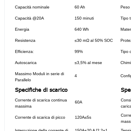
Capacità nominale
60 Ah
Peso
Capacità @20A
150 minuti
Tipo 
Energia
640 Wh
Mater
Resistenza
≤30 mΩ al 50% SOC
Prote
Efficienza:
99%
Tipo d
Autoscarica
≤3,5% al ​​mese
Chim
Massimo Moduli in serie di
4
Confi
Parallelo
Specifiche di scarico
Spec
Corrente di scarica continua
Consi
60A
massima
caric
Corre
Corrente di scarica di picco
120A≤5s
mass
Interruzione della corrente di
150A±20 A [2.2±1
Tensi