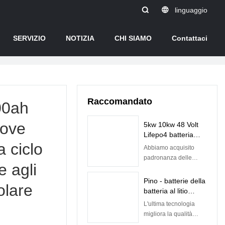
linguaggio
SERVIZIO
NOTIZIA
CHI SIAMO
Contattaci
Raccomandato
00ah
uove
5kw 10kw 48 Volt
Lifepo4 batteria
a ciclo
ricaricabile agli ioni
Abbiamo acquisito
di litio con BMS
padronanza delle
e agli
integrato | Pino
competenze del
processo di
Pino - batterie della
solare
produzione della
batteria al litio
batteria a basso costo
Lifepo4 di 12.8v
L'ultima tecnologia
a energia solare 5kw
50ah per la batteria
migliora la qualità
10kw Lifepo4 48v
al piombo della
delle batterie Lifepo4