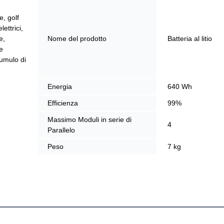
e, golf
lettrici,
e,
Nome del prodotto
Batteria al litio
e
cumulo di
Energia
640 Wh
Efficienza
99%
Massimo Moduli in serie di
4
Parallelo
Peso
7 kg