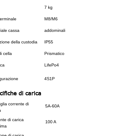
7 kg
terminale
M8/M6
iale cassa
addominali
zione della custodia
IP55
i cella
Prismatico
ica
LifePo4
gurazione
4S1P
ifiche di carica
glia corrente di
5A-60A
a
nte di carica
100 A
ima
one di carica