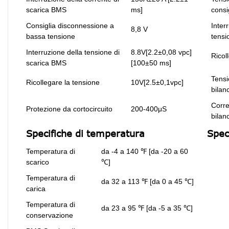
scarica BMS
ms]
consi
Consiglia disconnessione a
Inter
8,8 V
bassa tensione
tensi
Interruzione della tensione di
8.8V[2.2±0,08 vpc]
Ricol
scarica BMS
[100±50 ms]
Tensi
Ricollegare la tensione
10V[2.5±0,1vpc]
bilan
Corre
Protezione da cortocircuito
200-400μS
bilan
Specifiche di temperatura
Spec
Temperatura di
da -4 a 140 ℉ [da -20 a 60
scarico
℃]
Temperatura di
da 32 a 113 ℉ [da 0 a 45 ℃]
carica
Temperatura di
da 23 a 95 ℉ [da -5 a 35 ℃]
conservazione