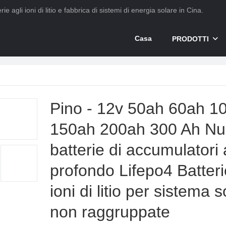
ie agli ioni di litio e fabbrica di sistemi di energia solare in Cina.
Casa
PRODOTTI
Pino - 12v 50ah 60ah 1
150ah 200ah 300 Ah N
batterie di accumulatori 
profondo Lifepo4 Batteri
ioni di litio per sistema 
non raggruppate