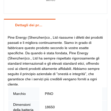
Dettagli dei prodotti
Pine Energy (Shenzhen)co., Ltd riassume i difetti dei prodotti
passati e li migliora continuamente. Siamo in grado di
fabbricare questo prodotto secondo le vostre esatte
specifiche. Da quando è stata fondata, Pine Energy
(Shenzhen)co., Ltd ha sempre rispettato rigorosamente gli
standard internazionali e gli elevati standard etici, offrendo
così ai clienti prodotti altamente affidabili. Abbiamo sempre
seguito il principio aziendale di "onestà e integrità", che
garantisce che i servizi più credibili vengano forniti a ogni
cliente.
Nu
Marchio
PINO
mo
Dimensioni
Lu
18650
della batteria
d'