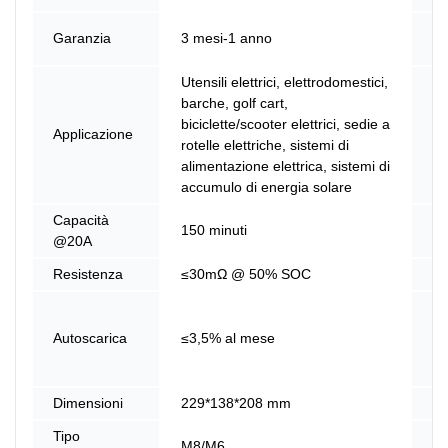
Ma
Garanzia
3 mesi-1 anno
de
Utensili elettrici, elettrodomestici,
barche, golf cart,
biciclette/scooter elettrici, sedie a
No
Applicazione
rotelle elettriche, sistemi di
pr
alimentazione elettrica, sistemi di
accumulo di energia solare
Capacità
150 minuti
En
@20A
Resistenza
≤30mΩ @ 50% SOC
Ef
M
Mo
Autoscarica
≤3,5% al ​​mese
se
Pa
Dimensioni
229*138*208 mm
Pe
Tipo
A
M8/M6