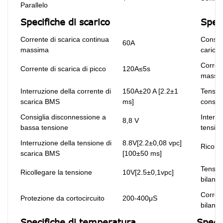
Parallelo
Specifiche di scarico
Speci
Corrente di scarica continua
Consigl
60A
massima
carica
Corrent
Corrente di scarica di picco
120A≤5s
massi
Interruzione della corrente di
150A±20 A [2.2±1
Tension
scarica BMS
ms]
consigl
Consiglia disconnessione a
Interru
8,8 V
bassa tensione
tensio
Interruzione della tensione di
8.8V[2.2±0,08 vpc]
Ricolle
scarica BMS
[100±50 ms]
Tensio
Ricollegare la tensione
10V[2.5±0,1vpc]
bilanc
Corren
Protezione da cortocircuito
200-400μS
bilanc
Specifiche di temperatura
Speci