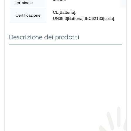
terminale
pa
CE[Batteria],
Certificazione
UN38.3[Batteria],IEC62133[cella]
Descrizione dei prodotti