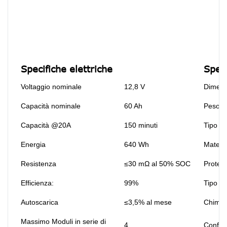
Specifiche elettriche
Spec
Voltaggio nominale
12,8 V
Dimens
Capacità nominale
60 Ah
Peso
Capacità @20A
150 minuti
Tipo te
Energia
640 Wh
Materi
Resistenza
≤30 mΩ al 50% SOC
Protezi
Efficienza:
99%
Tipo di
Autoscarica
≤3,5% al ​​mese
Chimic
Massimo Moduli in serie di
4
Config