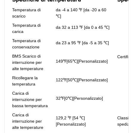
Temperatura di
da -4 a 140 ℉ [da -20 a 60
scarico
℃]
Temperatura di
da 32 a 113 ℉ [da 0 a 45 ℃]
carica
Temperatura di
da 23 a 95 ℉ [da -5 a 35 ℃]
conservazione
BMS Scarico di
Certifica
149℉[65℃][Personalizzato]
interruzione per
alte temperature
Ricollegare la
122℉[50℃][Personalizzato]
temperatura
Carica di
32℉[0℃][Personalizzato]
interruzione per
bassa temperatura
Carica di
129,2 ℉ [54 ℃]
Classifi
interruzione per
[Personalizzato]
spedizi
alte temperature