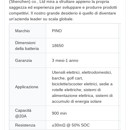
(Shenzhen) co., Ltd mira a sfruttare appieno la propria
saggezza ed esperienza per sviluppare e produrre prodotti
competitivi. Il nostro grande desiderio è quello di diventare
un'azienda leader su scala globale.
Nu
Marchio
PINO
mo
Dimensioni
Lu
18650
della batteria
d'o
Ma
Garanzia
3 mesi-1 anno
de
Utensili elettrici, elettrodomestici,
barche, golf cart,
biciclette/scooter elettrici, sedie a
No
Applicazione
rotelle elettriche, sistemi di
pr
alimentazione elettrica, sistemi di
accumulo di energia solare
Capacità
900 min
En
@20A
Resistenza
≤30mΩ @ 50% SOC
Eff