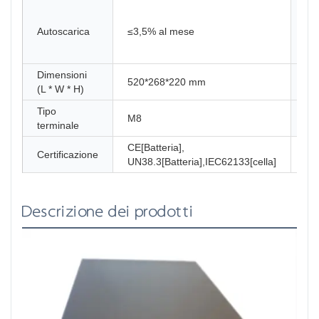
Ma
Mod
Autoscarica
≤3,5% al ​​mese
ser
Par
Dimensioni
520*268*220 mm
Pe
(L * W * H)
Tipo
A
M8
terminale
pa
CE[Batteria],
Certificazione
UN38.3[Batteria],IEC62133[cella]
Descrizione dei prodotti