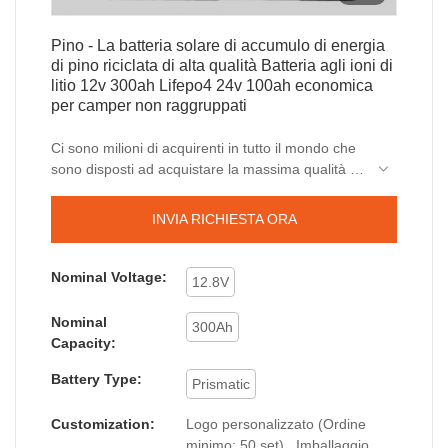
Pino - La batteria solare di accumulo di energia
di pino riciclata di alta qualità Batteria agli ioni di
litio 12v 300ah Lifepo4 24v 100ah economica
per camper non raggruppati
Ci sono milioni di acquirenti in tutto il mondo che
sono disposti ad acquistare la massima qualità di
The Fine Quality Recycling Pine Energy Storage
Batteria solare economica 12v 300ah Lifepo4 24v
INVIA RICHIESTA ORA
100ah Batteria agli ioni di litio per Rv.Pine ha
sempre aiutato gli acquirenti del prodotto a
raggiungere i venditori che ha offerto loro i prezzi
Nominal Voltage:
12.8V
che erano secondo il loro budget. Creiamo modi
semplici e migliori per consentire alle persone di
Nominal
300Ah
ottenere il miglior prodotto di cui hanno bisogno.
Capacity:
Battery Type:
Prismatic
Customization:
Logo personalizzato (Ordine
minimo: 50 set) , Imballaggio