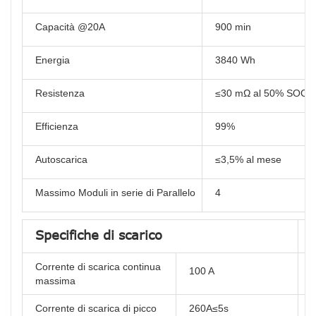
Capacità @20A
900 min
Energia
3840 Wh
Resistenza
≤30 mΩ al 50% SOC
Efficienza
99%
Autoscarica
≤3,5% al ​​mese
Massimo Moduli in serie di Parallelo
4
Specifiche di scarico
Corrente di scarica continua
100 A
C
massima
Corrente di scarica di picco
260A≤5s
C