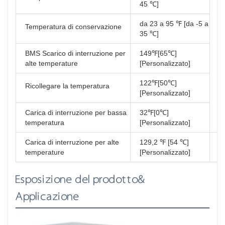
45 ℃]
da 23 a 95 ℉ [da -5 a
Temperatura di conservazione
35 ℃]
Ce
BMS Scarico di interruzione per
149℉[65℃]
alte temperature
[Personalizzato]
122℉[50℃]
Ricollegare la temperatura
[Personalizzato]
Carica di interruzione per bassa
32℉[0℃]
temperatura
[Personalizzato]
Carica di interruzione per alte
129,2 ℉ [54 ℃]
C
temperature
[Personalizzato]
s
Esposizione del prodotto&
Applicazione