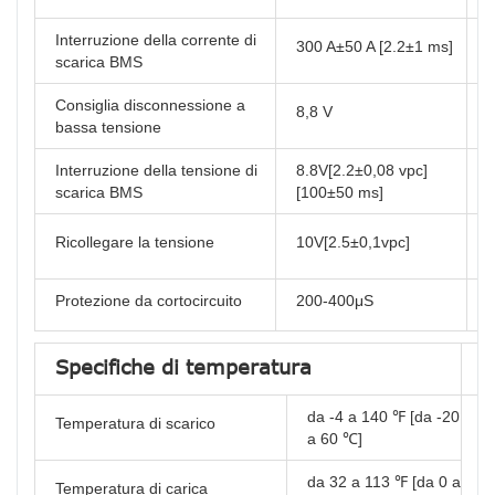
Interruzione della corrente di
300 A±50 A [2.2±1 ms]
T
scarica BMS
Consiglia disconnessione a
I
8,8 V
bassa tensione
Interruzione della tensione di
8.8V[2.2±0,08 vpc]
R
scarica BMS
[100±50 ms]
Ricollegare la tensione
10V[2.5±0,1vpc]
T
Protezione da cortocircuito
200-400μS
C
Specifiche di temperatura
S
da -4 a 140 ℉ [da -20
Temperatura di scarico
a 60 ℃]
da 32 a 113 ℉ [da 0 a
Temperatura di carica