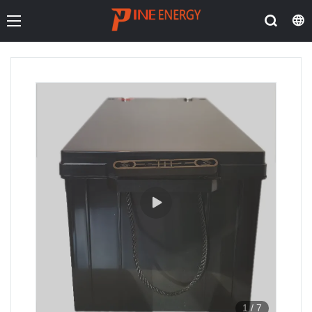
1
/
7