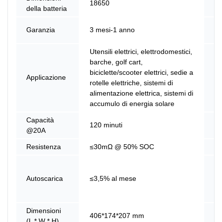
18650
della batteria
d'
Ma
Garanzia
3 mesi-1 anno
de
Utensili elettrici, elettrodomestici,
barche, golf cart,
biciclette/scooter elettrici, sedie a
No
Applicazione
rotelle elettriche, sistemi di
pr
alimentazione elettrica, sistemi di
accumulo di energia solare
Capacità
120 minuti
En
@20A
Resistenza
≤30mΩ @ 50% SOC
Ef
M
Mo
Autoscarica
≤3,5% al ​​mese
se
Pa
Dimensioni
406*174*207 mm
Pe
(L * W * H)