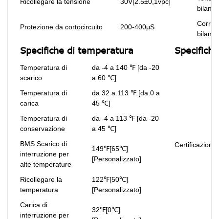
Ricollegare la tensione
30V[2.5±0,1vpc]
bilanc
Corren
Protezione da cortocircuito
200-400μS
bilanc
Specifiche di temperatura
Specifiche
Temperatura di
da -4 a 140 ℉ [da -20
scarico
a 60 ℃]
Temperatura di
da 32 a 113 ℉ [da 0 a
carica
45 ℃]
Temperatura di
da -4 a 113 ℉ [da -20
conservazione
a 45 ℃]
BMS Scarico di
Certificazioni
149℉[65℃]
interruzione per
[Personalizzato]
alte temperature
Ricollegare la
122℉[50℃]
temperatura
[Personalizzato]
Carica di
32℉[0℃]
interruzione per