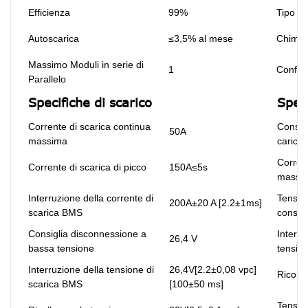
Efficienza
99%
Tipo di
Autoscarica
≤3,5% al ​​mese
Chimic
Massimo Moduli in serie di
1
Config
Parallelo
Specifiche di scarico
Speci
Corrente di scarica continua
Consigl
50A
massima
carica
Corrent
Corrente di scarica di picco
150A≤5s
massi
Interruzione della corrente di
Tension
200A±20 A [2.2±1ms]
scarica BMS
consigl
Consiglia disconnessione a
Interru
26,4 V
bassa tensione
tensio
Interruzione della tensione di
26,4V[2.2±0,08 vpc]
Ricolle
scarica BMS
[100±50 ms]
Tensio