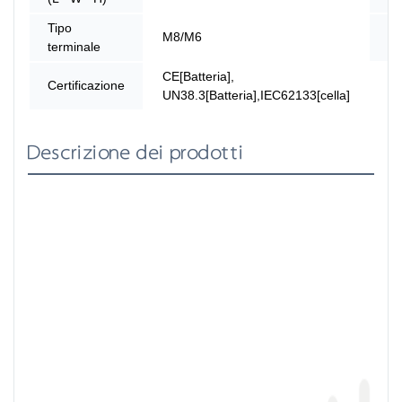
Tipo
A
M8/M6
terminale
pa
CE[Batteria],
Certificazione
UN38.3[Batteria],IEC62133[cella]
Descrizione dei prodotti