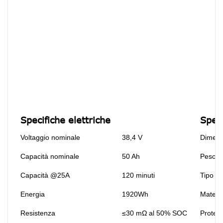
Specifiche elettriche
Spec
Voltaggio nominale
38,4 V
Dimensi
Capacità nominale
50 Ah
Peso
Capacità @25A
120 minuti
Tipo te
Energia
1920Wh
Materi
Resistenza
≤30 mΩ al 50% SOC
Protezi