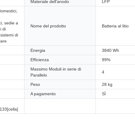
Materiale dell'anodo
LFP
odomestici,
ci, sedie a
Nome del prodotto
Batteria al litio
i di
 sistemi di
lare
Energia
3840 Wh
Efficienza
99%
Massimo Moduli in serie di
4
Parallelo
Peso
28 kg
A pagamento
SÌ
133[cella]