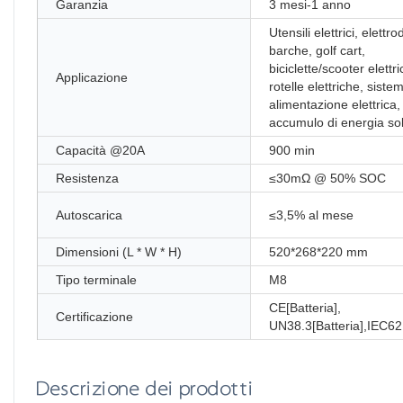
Garanzia
3 mesi-1 anno
Utensili elettrici, elettr
barche, golf cart,
biciclette/scooter elettri
Applicazione
rotelle elettriche, sistem
alimentazione elettrica,
accumulo di energia so
Capacità @20A
900 min
Resistenza
≤30mΩ @ 50% SOC
Autoscarica
≤3,5% al ​​mese
Dimensioni (L * W * H)
520*268*220 mm
Tipo terminale
M8
CE[Batteria],
Certificazione
UN38.3[Batteria],IEC62
Descrizione dei prodotti