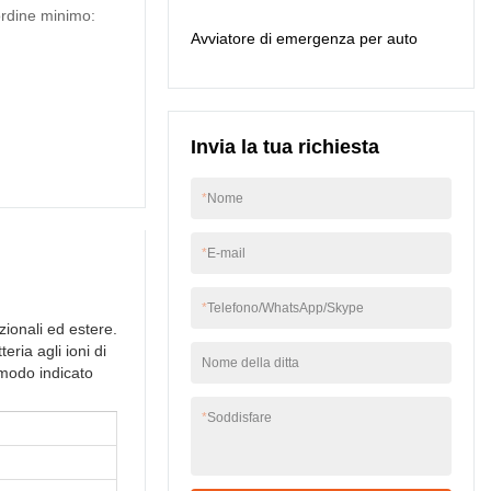
ordine minimo:
energia, il prodotto è
Avviatore di emergenza per auto
particolarmente utile.
Invia la tua richiesta
*
Nome
*
E-mail
*
Telefono/WhatsApp/Skype
ionali ed estere.
ria agli ioni di
Nome della ditta
 modo indicato
*
Soddisfare