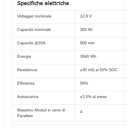
Specifiche elettriche
Voltaggio nominale
12,8 V
Capacità nominale
300 Ah
Capacità @20A
900 min
Energia
3840 Wh
Resistenza
≤30 mΩ al 50% SOC
Efficienza
99%
Autoscarica
≤3,5% al ​​mese
Massimo Moduli in serie di
4
Parallelo