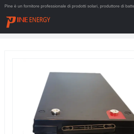
Pine è un fornitore professionale di prodotti solari, produttore di batter
Casa
>
PRODOTTI