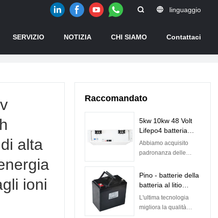
linguaggio
SERVIZIO
NOTIZIA
CHI SIAMO
Contattaci
Raccomandato
2v
ah
5kw 10kw 48 Volt
Lifepo4 batteria
di alta
ricaricabile agli ioni
Abbiamo acquisito
di litio con BMS
padronanza delle
energia
integrato | Pino
competenze del
processo di
Pino - batterie della
gli ioni
produzione della
batteria al litio
batteria a basso costo
Lifepo4 di 12.8v
L'ultima tecnologia
a energia solare 5kw
50ah per la batteria
migliora la qualità
10kw Lifepo4 48v
al piombo della
delle batterie Lifepo4