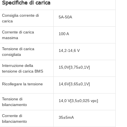
Specifiche di carica
Consiglia corrente di
5A-50A
carica
Corrente di carica
100 A
massima
Tensione di carica
14,2-14,6 V
consigliata
Interruzione della
15,0V[3,75±0,1V]
tensione di carica BMS
Ricollegare la tensione
14,6V[3,65±0,1V]
Tensione di
14,0 V[3,5±0,025 vpc]
bilanciamento
Corrente di
35±5mA
bilanciamento