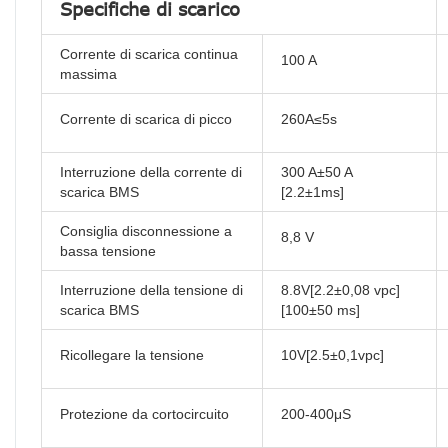
Specifiche di scarico
Corrente di scarica continua
100 A
massima
Corrente di scarica di picco
260A≤5s
Interruzione della corrente di
300 A±50 A
scarica BMS
[2.2±1ms]
Consiglia disconnessione a
8,8 V
bassa tensione
Interruzione della tensione di
8.8V[2.2±0,08 vpc]
scarica BMS
[100±50 ms]
Ricollegare la tensione
10V[2.5±0,1vpc]
Protezione da cortocircuito
200-400μS