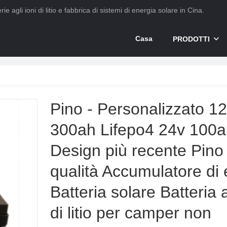
ie agli ioni di litio e fabbrica di sistemi di energia solare in Cina.
Casa
PRODOTTI
Pino - Personalizzato 1
300ah Lifepo4 24v 100
Design più recente Pino 
qualità Accumulatore di 
Batteria solare Batteria a
di litio per camper non