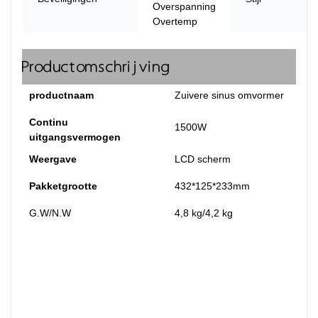
Overspanning
Overtemp
Productomschrijving
productnaam
Zuivere sinus omvormer
Continu
1500W
uitgangsvermogen
Weergave
LCD scherm
Pakketgrootte
432*125*233mm
G.W/N.W
4,8 kg/4,2 kg