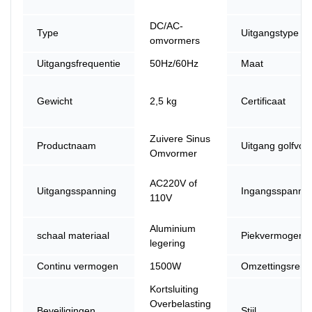
DC/AC-
Type
Uitgangstype
omvormers
Uitgangsfrequentie
50Hz/60Hz
Maat
Gewicht
2,5 kg
Certificaat
Zuivere Sinus
Productnaam
Uitgang golfvor
Omvormer
AC220V of
Uitgangsspanning
Ingangsspannin
110V
Aluminium
schaal materiaal
Piekvermogen
legering
Continu vermogen
1500W
Omzettingsren
Kortsluiting
Overbelasting
Beveiligingen
Stijl