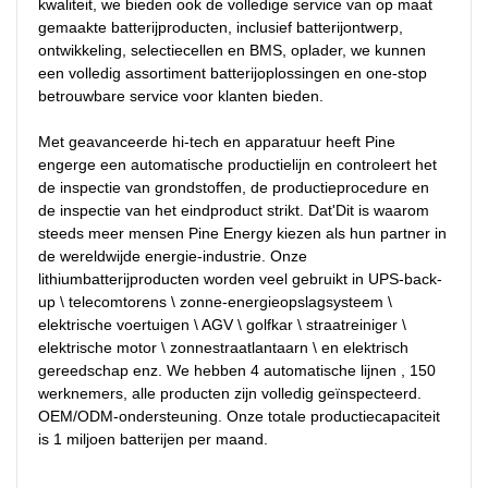
kwaliteit, we bieden ook de volledige service van op maat 
gemaakte batterijproducten, inclusief batterijontwerp, 
ontwikkeling, selectiecellen en BMS, oplader, we kunnen 
een volledig assortiment batterijoplossingen en one-stop 
betrouwbare service voor klanten bieden.

Met geavanceerde hi-tech en apparatuur heeft Pine 
engerge een automatische productielijn en controleert het 
de inspectie van grondstoffen, de productieprocedure en 
de inspectie van het eindproduct strikt. Dat'Dit is waarom 
steeds meer mensen Pine Energy kiezen als hun partner in 
de wereldwijde energie-industrie. Onze 
lithiumbatterijproducten worden veel gebruikt in UPS-back-
up \ telecomtorens \ zonne-energieopslagsysteem \ 
elektrische voertuigen \ AGV \ golfkar \ straatreiniger \ 
elektrische motor \ zonnestraatlantaarn \ en elektrisch 
gereedschap enz. We hebben 4 automatische lijnen , 150 
werknemers, alle producten zijn volledig geïnspecteerd. 
OEM/ODM-ondersteuning. Onze totale productiecapaciteit 
is 1 miljoen batterijen per maand.