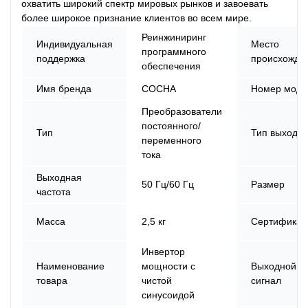
охватить широкий спектр мировых рынков и завоевать
более широкое признание клиентов во всем мире.
Реинжиниринг
Индивидуальная
Место
программного
поддержка
происхожде
обеспечения
Имя бренда
СОСНА
Номер моде
Преобразователи
постоянного/
Тип
Тип выхода
переменного
тока
Выходная
50 Гц/60 Гц
Размер
частота
Масса
2,5 кг
Сертификат
Инвертор
Наименование
мощности с
Выходной
товара
чистой
сигнал
синусоидой