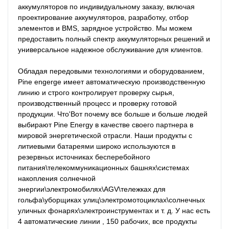
аккумуляторов по индивидуальному заказу, включая 
проектирование аккумуляторов, разработку, отбор 
элементов и BMS, зарядное устройство. Мы можем 
предоставить полный спектр аккумуляторных решений и 
универсальное надежное обслуживание для клиентов.

Обладая передовыми технологиями и оборудованием, 
Pine engerge имеет автоматическую производственную 
линию и строго контролирует проверку сырья, 
производственный процесс и проверку готовой 
продукции. Что'Вот почему все больше и больше людей 
выбирают Pine Energy в качестве своего партнера в 
мировой энергетической отрасли. Наши продукты с 
литиевыми батареями широко используются в 
резервных источниках бесперебойного 
питания\телекоммуникационных башнях\системах 
накопления солнечной 
энергии\электромобилях\AGV\тележках для 
гольфа\уборщиках улиц\электромотоциклах\солнечных 
уличных фонарях\электроинструментах и ​​т. д. У нас есть 
4 автоматические линии , 150 рабочих, все продукты 