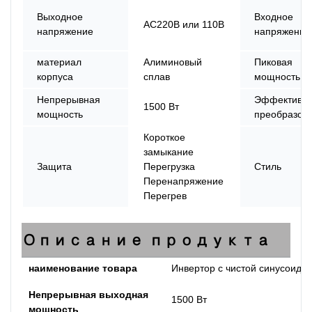
Выходное
Входное
AC220В или 110В
напряжение
напряжение
материал
Алиминовый
Пиковая
корпуса
сплав
мощность
Непрерывная
Эффективно
1500 Вт
мощность
преобразов
Короткое
замыкание
Защита
Перегрузка
Стиль
Перенапряжение
Перегрев
Описание продукта
наименование товара
Инвертор с чистой синусоидо
Непрерывная выходная
1500 Вт
мощность