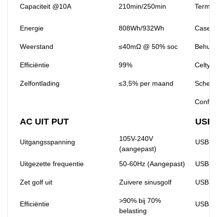
Capaciteit @10A
210min/250min
Termin
Energie
808Wh/932Wh
Case m
Weerstand
≤40mΩ @ 50% soc
Behuiz
Efficiëntie
99%
Celtyp
Zelfontlading
≤3,5% per maand
Scheik
Configu
AC UIT PUT
USB
105V-240V
Uitgangsspanning
USB-1
(aangepast)
Uitgezette frequentie
50-60Hz (Aangepast)
USB-2
Zet golf uit
Zuivere sinusgolf
USB-C
>90% bij 70%
Efficiëntie
USB-C
belasting