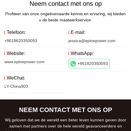
Neem contact met ons op
Profiteer van onze ongeëvenaarde kennis en ervaring, wij bieden
u de beste maatwerkservice.
Telefoon:
E-mail:
+8618620350093
jessica@epinepower.com
Website:
WhatsApp:
www.epinepower.com
+861820350093
WeChat:
LY-China903
NEEM CONTACT MET ONS OP
Wij geloven dat we de wereld een beter leven kunnen geven door
samen met partners over de hele wereld geavanceerdere en