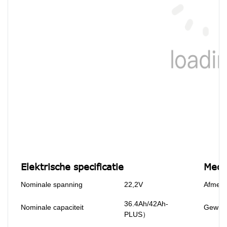
Elektrische specificatie
Mecha
Nominale spanning
22,2V
Afmeti
36.4Ah/42Ah-
Nominale capaciteit
Gewich
PLUS）