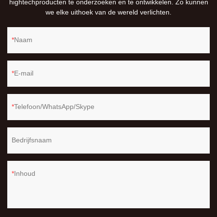
hightechproducten te onderzoeken en te ontwikkelen. Zo kunnen
we elke uithoek van de wereld verlichten.
Naam
E-mail
Telefoon/WhatsApp/Skype
Bedrijfsnaam
Inhoud