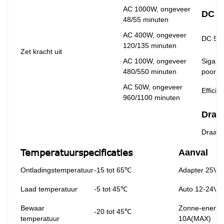
AC 1000W, ongeveer
DC U
48/55 minuten
AC 400W, ongeveer
DC 5.5
120/135 minuten
Zet kracht uit
AC 100W, ongeveer
Sigare
480/550 minuten
poort
AC 50W, ongeveer
Efficiën
960/1100 minuten
Draa
Draadl
Temperatuurspecificaties
Aanval
Ontladingstemperatuur
-15 tot 65℃
Adapter 25V 
Laad temperatuur
-5 tot 45℃
Auto 12-24V 
Bewaar
Zonne-energi
-20 tot 45℃
temperatuur
10A(MAX)