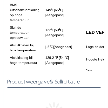
BMS
Uitschakelontlading
149℉[65℃]
op hoge
[Aangepast]
temperatuur
Sluit de
122℉[50℃]
LED VERL
temperatuur
[Aangepast]
opnieuw aan
Afsluitkosten bij
[-5℃][Aangepast]
Lage helderhe
lage temperatuur
Afsluitlading bij
129,2 ℉ [54 ℃]
Hoogte Helde
hoge temperatuur
[Aangepast]
Sos
Productweergave& Sollicitatie