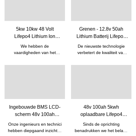
5kw 10kw 48 Volt
Grenen - 12.8v 50ah
Lifepo4 Lithium Ion
Lithium Batterij Lifepo4
Oplaadbare
Batterijen Voor Loodzuur
We hebben de
De nieuwste technologie
Batterijpakket Met
Vervangende Batterij 12v
vaardigheden van het
verbetert de kwaliteit van
Ingebouwde BMS | Pine
50ah 12V Lifepo4 batterij
productieproces van de
12.8v 50ah lithiumbatterij
goedkope zonne-energie
Lifepo4-batterijen voor
5kw 10kw Lifepo4-batterij
loodzuurvervangingsbatterij
48v 50ah lithium-ion
12v 50ah. Het product is
oplaadbare batterij met
dus al gebruikt in een breed
ingebouwde BMS onder de
scala aan toepassingen,
knie. Dankzij de
zoals lithium-ionbatterijen.
hoogwaardige
Ingebouwde BMS LCD-
48v 100ah 5kwh
technologieën is ons
scherm 48v 100ah
oplaadbare Lifepo4
product gemaakt om
lithium-ionfosfaatbatterij
lithium-ionbatterij voor
multifunctioneel te zijn. Het
Onze ingenieurs en technici
Sinds de oprichting
Huishoudelijk Lifepo4
zonne-
gebruik ervan bestrijkt het
hebben diepgaand inzicht in
benadrukken we het belang
gebied (en) van lithium-