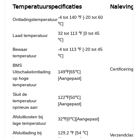
Temperatuurspecificaties
Nalevingss
-4 tot 140 ℉ [-20 tot 60
Ontladingstemperatuur
℃]
32 tot 113 ℉ [0 tot 45
Laad temperatuur
℃]
Bewaar
-4 tot 113 ℉ [-20 tot 45
temperatuur
℃]
BMS
Certificeringe
Uitschakelontlading
149℉[65℃]
op hoge
[Aangepast]
temperatuur
Sluit de
122℉[50℃]
temperatuur
[Aangepast]
opnieuw aan
Afsluitkosten bij
32℉[0℃][Aangepast]
lage temperatuur
Afsluitlading bij
129,2 ℉ [54 ℃]
Verzendclassif