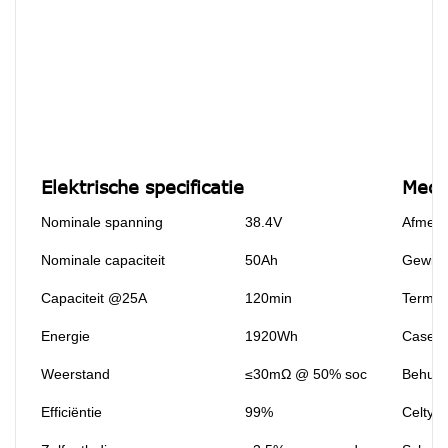
Elektrische specificatie
Mecha
Nominale spanning
38.4V
Afmeti
Nominale capaciteit
50Ah
Gewich
Capaciteit @25A
120min
Termin
Energie
1920Wh
Case m
Weerstand
≤30mΩ @ 50% soc
Behuiz
Efficiëntie
99%
Celtyp