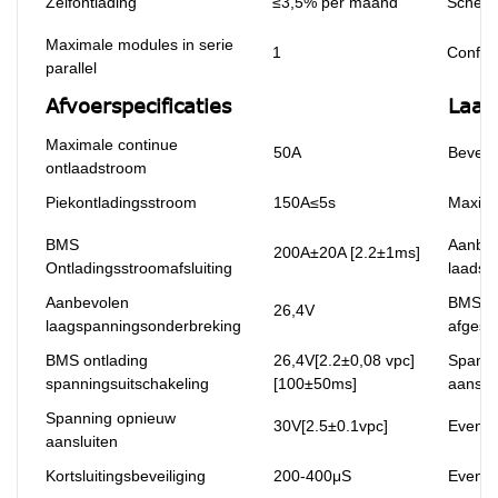
Zelfontlading
≤3,5% per maand
Scheik
Maximale modules in serie
1
Configu
parallel
Afvoerspecificaties
Laad 
Maximale continue
50A
Beveel
ontlaadstroom
Piekontladingsstroom
150A≤5s
Maxima
BMS
Aanbev
200A±20A [2.2±1ms]
Ontladingsstroomafsluiting
laadsp
Aanbevolen
BMS la
26,4V
laagspanningsonderbreking
afgesn
BMS ontlading
26,4V[2.2±0,08 vpc]
Spanni
spanningsuitschakeling
[100±50ms]
aanslu
Spanning opnieuw
30V[2.5±0.1vpc]
Evenwi
aansluiten
Kortsluitingsbeveiliging
200-400μS
Evenwi