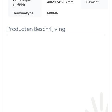
406*174*207mm
Gewicht
(L*B*H)
Terminaltype
M8/M6
Producten Beschrijving