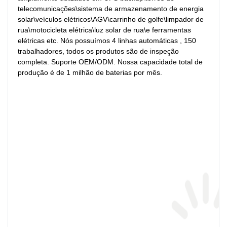
telecomunicações\sistema de armazenamento de energia 
solar\veículos elétricos\AGV\carrinho de golfe\limpador de 
rua\motocicleta elétrica\luz solar de rua\e ferramentas 
elétricas etc. Nós possuímos 4 linhas automáticas , 150 
trabalhadores, todos os produtos são de inspeção 
completa. Suporte OEM/ODM. Nossa capacidade total de 
produção é de 1 milhão de baterias por mês.