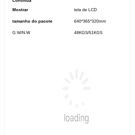
Contínua
Mostrar
tela de LCD
tamanho do pacote
640*365*320mm
G.W/N.W
48KGS/51KGS