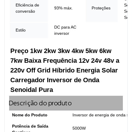
Eficiência de
Sob
93% máx.
Proteções
conversão
Sob
Sob
DC para AC
Estilo
inversor
Preço 1kw 2kw 3kw 4kw 5kw 6kw 
7kw Baixa Frequência 12v 24v 48v a 
220v Off Grid Híbrido Energia Solar 
Carregador Inversor de Onda 
Senoidal Pura
Descrição do produto
Nome do Produto
Inversor de energia de onda se
Potência de Saída
5000W