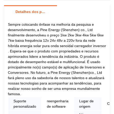
Detalhes dos produtos
Sempre colocando ênfase na melhoria da pesquisa e
desenvolvimento, a Pine Energy (Shenzhen) co., Ltd
finalmente desenvolveu o preço 1kw 2kw 3kw 4kw 5kw 6kw
7kw baixa frequência 12v 24v 48v a 220v fora da rede
híbrida energia solar pura onda senoidal carregador inversor
. Espera-se que o produto com propriedades e recursos
aprimorados lidere a tendência da indústria. O produto é
dotado de desempenho estável e multifuncional. É usado
principalmente no(s) campo(s) de aplicação de Inversores e
Conversores. No futuro, a Pine Energy (Shenzhen)co., Ltd
fará pleno uso da sabedoria de nossos talentos e atualizará
nossas tecnologias para acompanhar as tendências, para
realizar nosso sonho de ser uma empresa mundialmente
famosa.
Suporte
reengenharia
Lugar de
Chi
personalizado
de software
origem