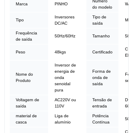
Número
Marca
PINHO
W9-
do modelo
Inversores
Tipo de
Tipo
Múlt
DC/AC
saída
Frequência
50Hz/60Hz
Tamanho
580
de saída
CE,
Peso
48kgs
Certificado
EMC
Inversor de
energia de
Forma de
Nome do
For
onda
onda de
Produto
seno
senoidal
saída
pura
Voltagem de
AC220V ou
Tensão de
DC 
saída
110V
entrada
60V
material de
Liga de
Potência
500
casca
alumínio
Contínua
Curt