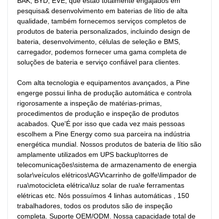
BAK, BYD, EVE, que estão totalmente engajados em 
pesquisa& desenvolvimento em baterias de lítio de alta 
qualidade, também fornecemos serviços completos de 
produtos de bateria personalizados, incluindo design de 
bateria, desenvolvimento, células de seleção e BMS, 
carregador, podemos fornecer uma gama completa de 
soluções de bateria e serviço confiável para clientes.

Com alta tecnologia e equipamentos avançados, a Pine 
engerge possui linha de produção automática e controla 
rigorosamente a inspeção de matérias-primas, 
procedimentos de produção e inspeção de produtos 
acabados. Que'É por isso que cada vez mais pessoas 
escolhem a Pine Energy como sua parceira na indústria 
energética mundial. Nossos produtos de bateria de lítio são 
amplamente utilizados em UPS backup\torres de 
telecomunicações\sistema de armazenamento de energia 
solar\veículos elétricos\AGV\carrinho de golfe\limpador de 
rua\motocicleta elétrica\luz solar de rua\e ferramentas 
elétricas etc. Nós possuímos 4 linhas automáticas , 150 
trabalhadores, todos os produtos são de inspeção 
completa. Suporte OEM/ODM. Nossa capacidade total de 