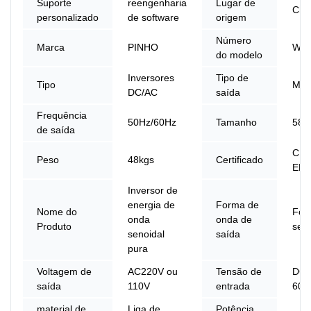
Suporte
reengenharia
Lugar de
Chi
personalizado
de software
origem
Número
Marca
PINHO
W9-
do modelo
Inversores
Tipo de
Tipo
Múlt
DC/AC
saída
Frequência
50Hz/60Hz
Tamanho
580
de saída
CE,
Peso
48kgs
Certificado
EMC
Inversor de
energia de
Forma de
Nome do
For
onda
onda de
Produto
seno
senoidal
saída
pura
Voltagem de
AC220V ou
Tensão de
DC 
saída
110V
entrada
60V
material de
Liga de
Potência