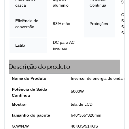
500
casca
alumínio
Contínua
Curt
Eficiência de
Sob
93% máx.
Proteções
conversão
Sob
Sob
DC para AC
Estilo
inversor
Descrição do produto
Nome do Produto
Inversor de energia de onda se
Potência de Saída
5000W
Contínua
Mostrar
tela de LCD
tamanho do pacote
640*365*320mm
G.W/N.W
48KGS/51KGS