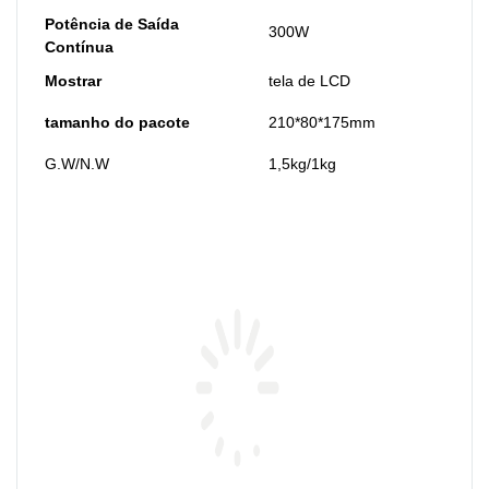
Potência de Saída
300W
Contínua
Mostrar
tela de LCD
tamanho do pacote
210*80*175mm
G.W/N.W
1,5kg/1kg