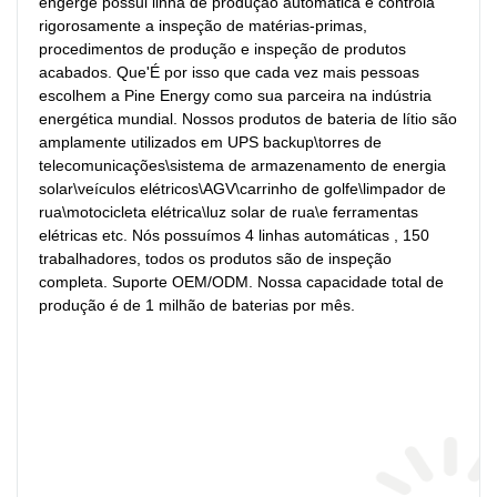
engerge possui linha de produção automática e controla 
rigorosamente a inspeção de matérias-primas, 
procedimentos de produção e inspeção de produtos 
acabados. Que'É por isso que cada vez mais pessoas 
escolhem a Pine Energy como sua parceira na indústria 
energética mundial. Nossos produtos de bateria de lítio são 
amplamente utilizados em UPS backup\torres de 
telecomunicações\sistema de armazenamento de energia 
solar\veículos elétricos\AGV\carrinho de golfe\limpador de 
rua\motocicleta elétrica\luz solar de rua\e ferramentas 
elétricas etc. Nós possuímos 4 linhas automáticas , 150 
trabalhadores, todos os produtos são de inspeção 
completa. Suporte OEM/ODM. Nossa capacidade total de 
produção é de 1 milhão de baterias por mês.