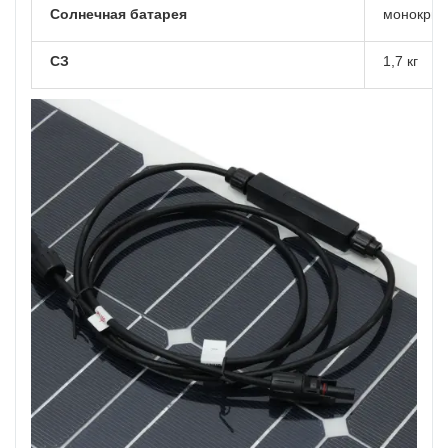
Солнечная батарея
монокрис
СЗ
1,7 кг