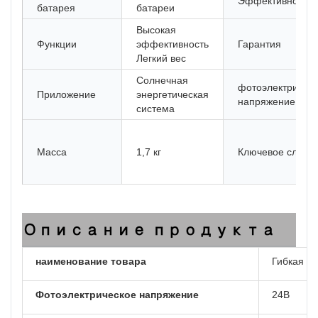
Эффективность
батарея
батареи
Высокая
Функции
эффективность
Гарантия
Легкий вес
Солнечная
фотоэлектричес
Приложение
энергетическая
напряжение
система
Масса
1,7 кг
Ключевое слово
Описание продукта
наименование товара
Гибкая с
Фотоэлектрическое напряжение
24В