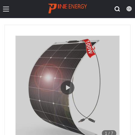
1
/
7