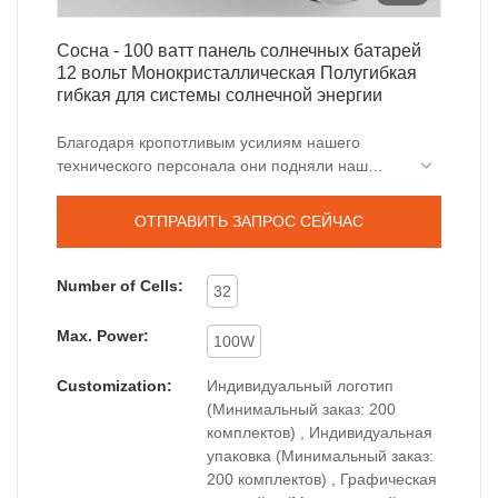
Сосна - 100 ватт панель солнечных батарей
12 вольт Монокристаллическая Полугибкая
гибкая для системы солнечной энергии
Благодаря кропотливым усилиям нашего
технического персонала они подняли наш
технологический уровень. Мы можем
использовать передовые технологии для
ОТПРАВИТЬ ЗАПРОС СЕЙЧАС
производства гибкой солнечной панели 100 Вт,
12 вольт, монокристаллического, полугибкого,
сгибаемого моно, автономного зарядного
Number of Cells:
32
устройства для системы солнечной энергии. По
мере того, как его преимущества постоянно
Max. Power:
100W
обнаруживаются, диапазоны его применения
также расширяются. Сейчас это обычно можно
Customization:
Индивидуальный логотип
увидеть в области гибких солнечных панелей.
(Минимальный заказ: 200
комплектов) , Индивидуальная
упаковка (Минимальный заказ:
200 комплектов) , Графическая