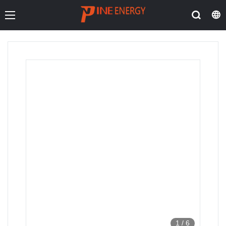
1
/
6