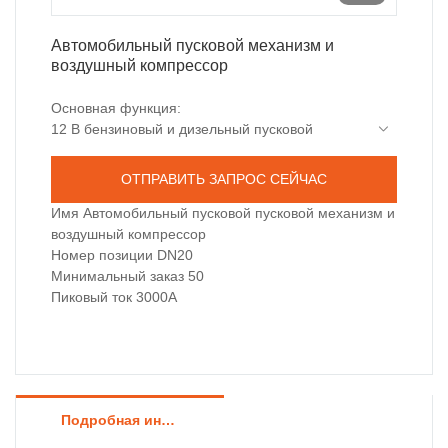
Автомобильный пусковой механизм и
воздушный компрессор
Основная функция:
12 В бензиновый и дизельный пусковой
пусковой механизм
Светодиодный аварийный свет: свет, вспышка
ОТПРАВИТЬ ЗАПРОС СЕЙЧАС
SOS
Как внешний аккумулятор для зарядки
Имя Автомобильный пусковой пусковой механизм и
электроприборов
воздушный компрессор
Защита: защита от короткого замыкания,
Номер позиции DN20
защита от перезаряда, защита от переразряда
Минимальный заказ 50
Поддержка быстрой зарядки PD65
Пиковый ток 3000А
Подробная информация о продукте