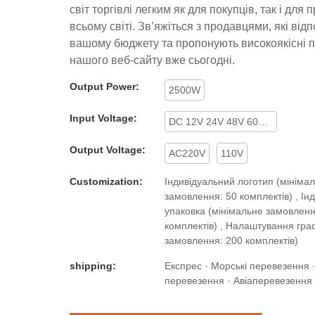
світ торгівлі легким як для покупців, так і для 
всьому світі. Зв’яжіться з продавцями, які від
вашому бюджету та пропонують високоякісні п
нашого веб-сайту вже сьогодні.
Output Power:
2500W
Input Voltage:
DC 12V 24V 48V 60V 72V
Output Voltage:
AC220V
110V
Customization:
Індивідуальний логотип (мініма
замовлення: 50 комплектів) , Ін
упаковка (мінімальне замовленн
комплектів) , Налаштування гра
замовлення: 200 комплектів)
shipping:
Експрес · Морські перевезення 
перевезення · Авіаперевезення