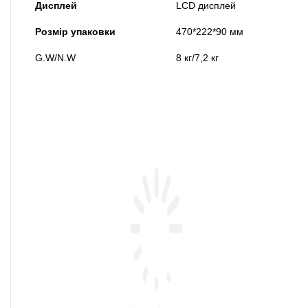
Дисплей
LCD дисплей
Розмір упаковки
470*222*90 мм
G.W/N.W
8 кг/7,2 кг