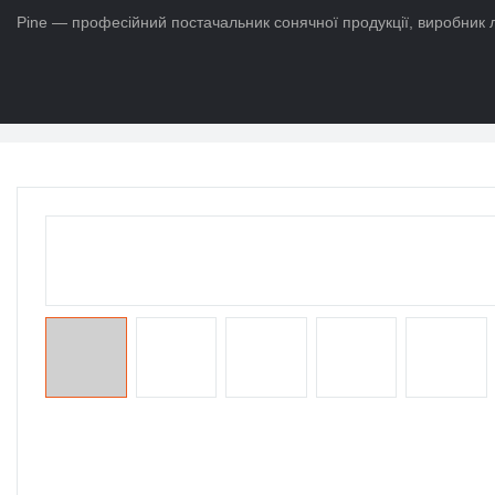
Pine — професійний постачальник сонячної продукції, виробник л
додому
>
Продукти