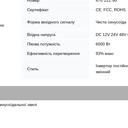
Розмір
470*222*90
Сертифікат
CE, FCC, ROHS,
Форма вихідного сигналу
Чиста синусоїда
ею
Вхідна напруга
DC 12V 24V 48V 
Пікова потужність
6000 Вт
Ефективність перетворення
93% макс
Інвертор постійн
Стиль
змінний
инусоїдальної хвилі