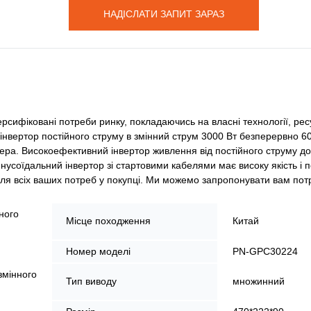
НАДІСЛАТИ ЗАПИТ ЗАРАЗ
рсифіковані потреби ринку, покладаючись на власні технології, рес
інвертор постійного струму в змінний струм 3000 Вт безперервно 60
ра. Високоефективний інвертор живлення від постійного струму до
нусоїдальний інвертор зі стартовими кабелями має високу якість і п
ля всіх ваших потреб у покупці. Ми можемо запропонувати вам потрі
ного
Місце походження
Китай
Номер моделі
PN-GPC30224
змінного
Тип виводу
множинний