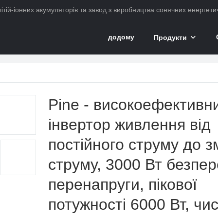
ітій-іонних акумуляторів та завод з виробництва сонячних енергетич
додому
Продукти
Pine - високоефективн
інвертор живлення від
постійного струму до з
струму, 3000 Вт безпер
перенапруги, пікової
потужності 6000 Вт, чи