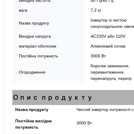
Вихідна частота
50 Гц/60 Гц
вага
7,2 кг
Інвертор із чистою
Назва продукту
синусоїдальною хвил
Вихідна напруга
AC220V або 110V
матеріал оболонки
Алімінієвий сплав
Постійна потужність
3000 Вт
Коротке замикання,
Огородження
перевантаження,
перенапруга, перегр
Опис продукту
Назва продукту
Чистий інвертор потужності с
Постійна вихідна
3000 Вт
потужність