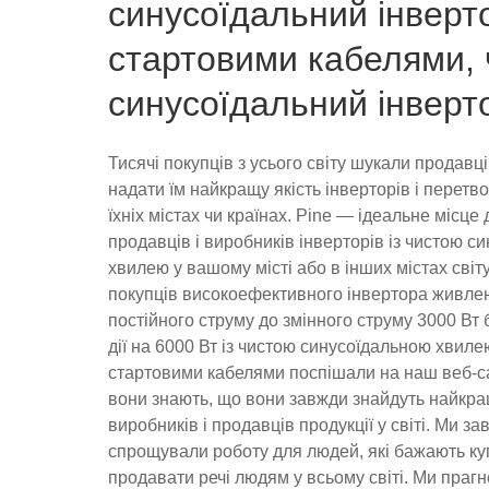
синусоїдальний інверто
стартовими кабелями, 
синусоїдальний інверт
Тисячі покупців з усього світу шукали продавці
надати їм найкращу якість інверторів і перетв
їхніх містах чи країнах. Pine — ідеальне місце
продавців і виробників інверторів із чистою с
хвилею у вашому місті або в інших містах світу
покупців високоефективного інвертора живлен
постійного струму до змінного струму 3000 Вт
дії на 6000 Вт із чистою синусоїдальною хвиле
стартовими кабелями поспішали на наш веб-са
вони знають, що вони завжди знайдуть найкр
виробників і продавців продукції у світі. Ми з
спрощували роботу для людей, які бажають ку
продавати речі людям у всьому світі. Ми праг