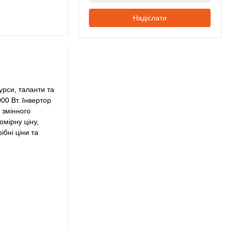
Надіслати
урси, таланти та
00 Вт. Інвертор
 змінного
омірну ціну,
бні ціни та