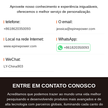
Aproveite nosso conhecimento e experiência inigualáveis,
oferecemos o melhor serviço de personalização.
telefone:
O email:
+8618620350093
jessica@epinepower.com
Local na rede Internet:
WhatsApp:
www.epinepower.com
+861820350093
WeChat:
LY-China903
ENTRE EM CONTATO CONOSCO
Acreditamos que podemos trazer ao mundo uma vida melhor
pesquisando e desenvolvendo produtos mais avançados e de
alta tecnologia com parceiros globais, iluminando cada canto do