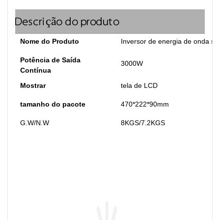
Descrição do produto
Nome do Produto
Inversor de energia de onda se
Potência de Saída
3000W
Contínua
Mostrar
tela de LCD
tamanho do pacote
470*222*90mm
G.W/N.W
8KGS/7.2KGS