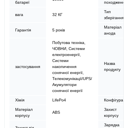
батареї
походження
Тип
вага
32 КГ
зберігання
Матеріал
Гарантія
5 років
анода
Побутова техніка,
ЧОВНИ, Системи
електроенергії,
Системи
Назва
застосування
накопичення
продукту
сонячної енергії,
Телекомунікації/UPS/
Акумулятори
сонячної енергії
Хімія
LifePo4
Конфігураці
Матеріал
Захист
ABS
корпусу
корпусу
Зарядка
Захист від