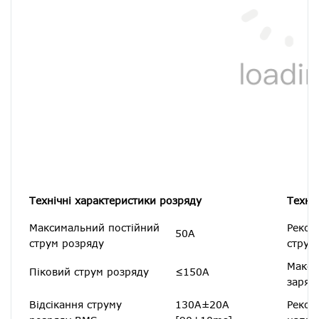
Технічні характеристики розряду
Техні
Максимальний постійний
Реком
50А
струм розряду
струм
Макси
Піковий струм розряду
≤150A
заряд
Відсікання струму
130A±20A
Реком