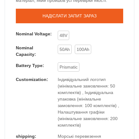
матеріал, який пройшов усі перевірки якості.
НАДІСЛАТИ ЗАПИТ ЗАРАЗ
Nominal Voltage:
48V
Nominal
50Ah
100Ah
Capacity:
Battery Type:
Prismatic
Customization:
Індивідуальний логотип
(мінімальне замовлення: 50
комплектів) , Індивідуальна
упаковка (мінімальне
замовлення: 100 комплектів) ,
Налаштування графіки
(мінімальне замовлення: 200
комплектів)
shipping:
Морські перевезення