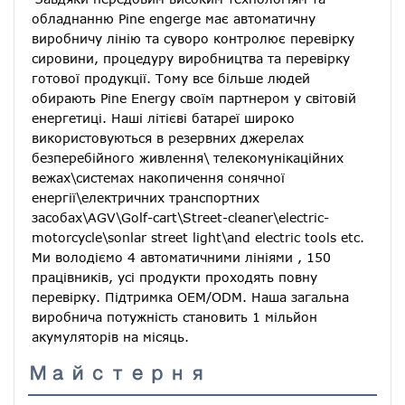
обладнанню Pine engerge має автоматичну 
виробничу лінію та суворо контролює перевірку 
сировини, процедуру виробництва та перевірку 
готової продукції. Тому все більше людей 
обирають Pine Energy своїм партнером у світовій 
енергетиці. Наші літієві батареї широко 
використовуються в резервних джерелах 
безперебійного живлення\ телекомунікаційних 
вежах\системах накопичення сонячної 
енергії\електричних транспортних 
засобах\AGV\Golf-cart\Street-cleaner\electric-
motorcycle\sonlar street light\and electric tools etc. 
Ми володіємо 4 автоматичними лініями , 150 
працівників, усі продукти проходять повну 
перевірку. Підтримка OEM/ODM. Наша загальна 
виробнича потужність становить 1 мільйон 
акумуляторів на місяць.
Майстерня