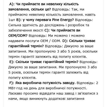
A): Чи приймаєте ви невелику кількість 
замовлення, скільки це?
 Відповідь: Так, ми 
приймаємо невелику кількість замовлення. навіть 
1шт 
B): у чому перевага Pine Energy?
 Відповідь: 
Сильна здатність до досліджень і розробок та 
забезпечення якості 
C): Чи приймаєте ви 
OEM/ODM?
 Відповідь: Ми можемо і можемо 
надавати послуги OEM / ODM. 
D): Скільки триває 
гарантійний термін?
 Відповідь: Дякуємо за ваше 
запитання. Ми пропонуємо 3 або 5 років, оскільки 
термін гарантії залежить від попиту клієнтів.
E): Скільки триває гарантійний термін?
 Відповідь: 
Дякуємо за ваше запитання. Ми пропонуємо 3 або 
5 років, оскільки термін гарантії залежить від 
попиту клієнтів.
F): Яка виробнича потужність заводу.
 Відповідь: 2 
МВт·год на день для виробничої потужності. 
Ласкаво просимо відвідати наш завод і зв’язатися з 
нами, якщо виникнуть додаткові запитання