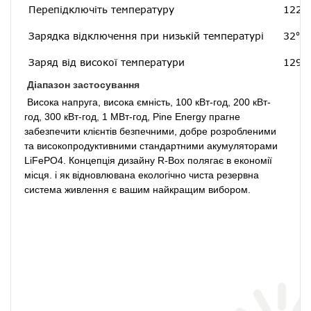
Перепідключіть температуру
122 ℉
Зарядка відключення при низькій температурі
32℉[
Заряд від високої температури
129,2
Діапазон застосування
 Висока напруга, висока ємність, 100 кВт-год, 200 кВт-
год, 300 кВт-год, 1 МВт-год, Pine Energy прагне 
забезпечити клієнтів безпечними, добре розробленими 
та високопродуктивними стандартними акумуляторами 
LiFePO4. Концепція дизайну R-Box полягає в економії 
місця. і як відновлювана екологічно чиста резервна 
система живлення є вашим найкращим вибором. 