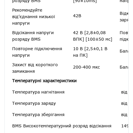
розряду BMS
[90±10ms]
напру
Рекомендуйте
Відкл
42В
від’єднання низької
заряд
напруги
Відсікання напруги
42 В [2,8±0,08
Повто
розряду BMS
ВПК] [100±50 мс]
підкл
Повторне підключення
10 В [2,5±0,1 В
Балан
напруги
на ПК]
Захист від короткого
200-400 мкс
Балан
замикання
Температурні характеристики
Температура нагнітання
від -
Температура заряду
від 3
Температура зберігання
від 2
BMS Високотемпературний розряд відсікання
149 ℉