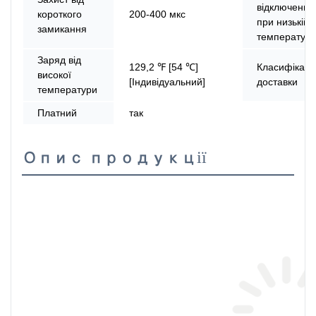
відключення
короткого
200-400 мкс
при низькій
замикання
температурі
Заряд від
129,2 ℉ [54 ℃]
Класифікаці
високої
[Індивідуальний]
доставки
температури
Платний
так
Опис продукції