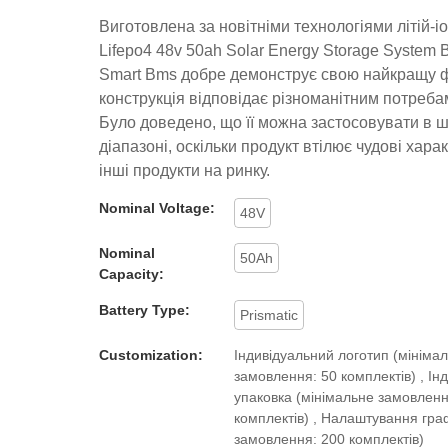
Виготовлена ​​за новітніми технологіями літій-
Lifepo4 48v 50ah Solar Energy Storage System B
Smart Bms добре демонструє свою найкращу фу
конструкція відповідає різноманітним потребам
Було доведено, що її можна застосовувати в 
діапазоні, оскільки продукт втілює чудові хара
інші продукти на ринку.
Nominal Voltage:
48V
Nominal
50Ah
Capacity:
Battery Type:
Prismatic
Customization:
Індивідуальний логотип (мініма
замовлення: 50 комплектів) , Ін
упаковка (мінімальне замовленн
комплектів) , Налаштування гра
замовлення: 200 комплектів)