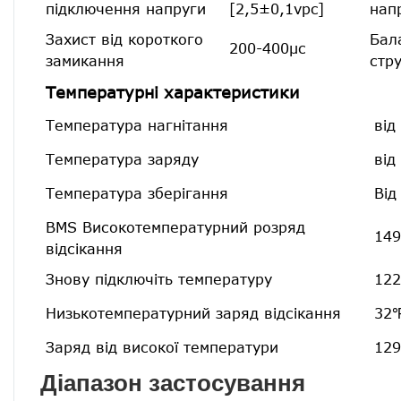
підключення напруги
[2,5±0,1vpc]
нап
Захист від короткого
Бал
200-400μс
замикання
стр
Температурні характеристики
Температура нагнітання
від
Температура заряду
від
Температура зберігання
Від
BMS Високотемпературний розряд
149
відсікання
Знову підключіть температуру
122
Низькотемпературний заряд відсікання
32℉
Заряд від високої температури
129
Діапазон застосування