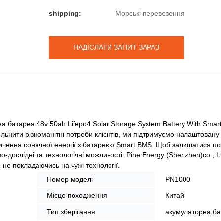
shipping:
Морські перевезення
НАДІСЛАТИ ЗАПИТ ЗАРАЗ
а батарея 48v 50ah Lifepo4 Solar Storage System Battery With Smar
льнити різноманітні потреби клієнтів, ми підтримуємо налаштовану л
ичення сонячної енергії з батареєю Smart BMS. Щоб залишатися п
-дослідні та технологічні можливості. Pine Energy (Shenzhen)co., L
не покладаючись на чужі технології.
Номер моделі
PN1000
Місце походження
Китай
Тип зберігання
акумуляторна ба