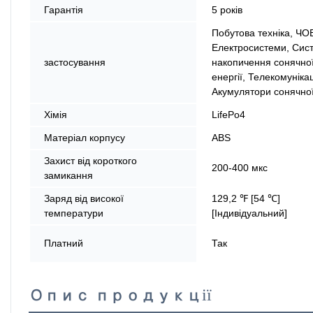
Гарантія
5 років
Побутова техніка, ЧО
Електросистеми, Сис
застосування
накопичення сонячно
енергії, Телекомунікац
Акумулятори сонячної
Хімія
LifePo4
Матеріал корпусу
ABS
Захист від короткого
200-400 мкс
замикання
Заряд від високої
129,2 ℉ [54 ℃]
температури
[Індивідуальний]
Платний
Так
Опис продукції