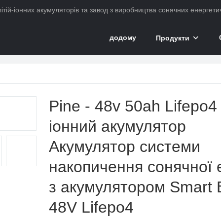
ітій-іонних акумуляторів та завод з виробництва сонячних енергетич
додому
Продукти
Pine - 48v 50ah Lifepo4 
іонний акумулятор
Акумулятор системи
накопичення сонячної е
з акумулятором Smart
48V Lifepo4