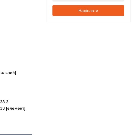
Надіслати
уальний]
38.3
33 [елемент]