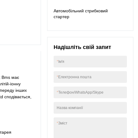
ю та характерною.
Автомобільний стрибковий
Продукт є особливо
стартер
корисним у сфері
контейнерів для
зберігання енергії.
Надішліть свій запит
*
Ім'я
t Bms має
*
Електронна пошта
ітій-іонну
опереду інших
*
Телефон/WhatsApp/Skype
td сподівається,
Назва компанії
*
Зміст
тарея