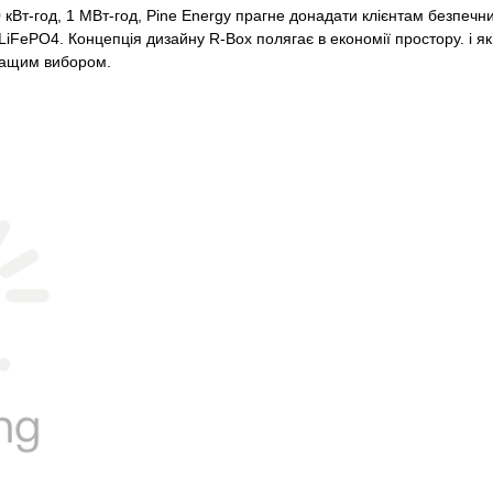
0 кВт-год, 1 МВт-год, Pine Energy прагне до
надати клієнтам безпечни
iFePO4. Концепція дизайну R-Box полягає в економії простору. і як
ращим вибором.