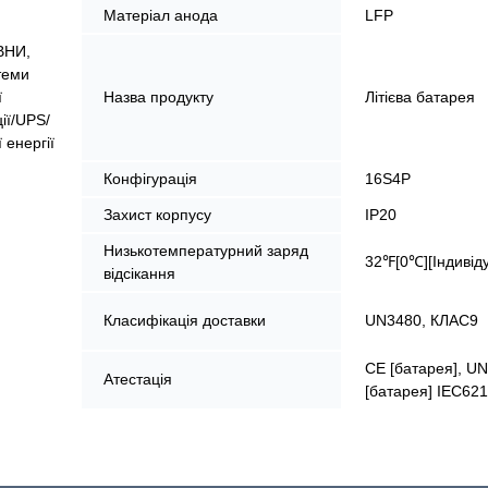
Матеріал анода
LFP
ВНИ,
теми
ї
Назва продукту
Літієва батарея
ії/UPS/
 енергії
Конфігурація
16S4P
Захист корпусу
IP20
Низькотемпературний заряд
32℉[0℃][Індивід
відсікання
Класифікація доставки
UN3480, КЛАС9
CE [батарея], UN
Атестація
[батарея] IEC621