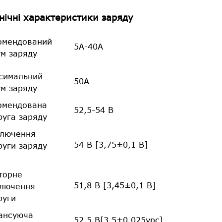
нічні характеристики заряду
омендований
5А-40А
ум заряду
симальний
50А
ум заряду
омендована
52,5-54 В
руга заряду
ключення
54 В [3,75±0,1 В]
руги заряду
торне
51,8 В [3,45±0,1 В]
ключення
руги
ансуюча
52,5 В[3,5±0,025vpc]