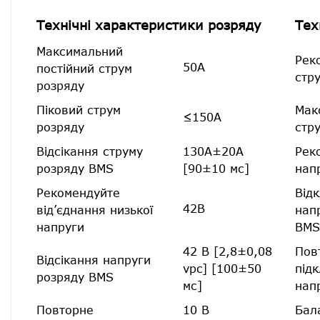
Технічні характеристики розряду
Тех
Максимальний
Рек
50А
постійний струм
стр
розряду
Піковий струм
Мак
≤150А
розряду
стр
Відсікання струму
130А±20А
Рек
розряду BMS
[90±10 мс]
нап
Рекомендуйте
Від
42В
від’єднання низької
нап
напруги
BMS
42 В [2,8±0,08
Пов
Відсікання напруги
vpc] [100±50
під
розряду BMS
мс]
нап
Повторне
10 В
Бал