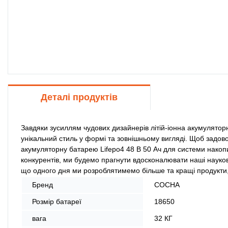
Деталі продуктів
Завдяки зусиллям чудових дизайнерів літій-іонна акумуляторн
унікальний стиль у формі та зовнішньому вигляді. Щоб задово
акумуляторну батарею Lifepo4 48 В 50 Ач для системи накоп
конкурентів, ми будемо прагнути вдосконалювати наші науково
що одного дня ми розроблятимемо більше та кращі продукти, 
Бренд
СОСНА
Розмір батареї
18650
вага
32 КГ