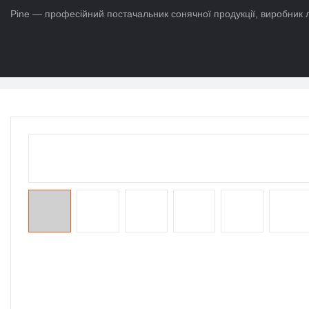
Pine — професійний постачальник сонячної продукції, виробник л
додому
>
Продукти