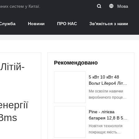
них систем у Китаї.
Мова
Служба
Новини
ПРО НАС
Зв'яжіться з нами
Рекомендовано
Літій-
5 кВт 10 кВт 48
Вольт Lifepo4 Літій-
іонна
Ми освоїли навички
акумуляторна
виробничого процесу
нергії
батарея з
дешевої сонячної
вбудованим BMS|
енергії 5 кВт 10 кВт
Pine - літієва
Сосна
 Bms
Lifepo4 батареї 48 В
батарея 12,8 В 50
50 год літій-іонної
Ач Батареї Lifepo4
Новітня технологія
акумуляторної
для свинцево-
покращує якість
батареї з вбудованим
кислотної батареї
літієвої батареї 12,8 В