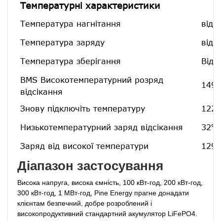
Температурні характеристики
Температура нагнітання
від 
Температура заряду
від 
Температура зберігання
Від 
BMS Високотемпературний розряд
149℉
відсікання
Знову підключіть температуру
122 
Низькотемпературний заряд відсікання
32℉[
Заряд від високої температури
129,
Діапазон застосування
Висока напруга, висока ємність, 100 кВт-год, 200 кВт-год, 
300 кВт-год, 1 МВт-год, Pine Energy прагне до
надати 
клієнтам безпечний, добре розроблений і 
високопродуктивний стандартний акумулятор LiFePO4. 