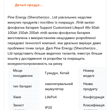
Деталі продуктів
Pine Energy (Shenzhen)co., Ltd узагальнює недоліки
минулих продуктів і постійно їх покращує. Літій-залізо-
фосфатна батарея Support Customized Lifepo4 48v 50ah
100ah 150ah 200ah літій-залізо-фосфатна батарея
виготовлена ​​з використанням нещодавно розробленої
передової технології компанії, яка ідеально вирішує давні
проблемні точки галузі. Далі Pine Energy (Shenzhen)co.,
Ltd представить більше видатних талантів, інвестує більше
коштів у дослідження та розробки та покращить
конкурентоспроможність на ринку.
Місце
Номер
Гуандун, Китай
походження
моделі
накопичувальний
Назва
тип батареї
акумулятор
продукту
Хімія
LifePo4
Конфігурація
Захист
Класифікація
IP20