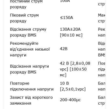
100А
постійний струм
стру
розряду
Піковий струм
Макс
≤150А
розряду
стру
Відсікання струму
130А±20А
Реко
розряду BMS
[90±10 мс]
напр
Рекомендуйте
Відк
42В
від’єднання низької
напр
напруги
BMS
42 В [2,8±0,08
Повт
Відсікання напруги
vpc] [100±50
підк
розряду BMS
мс]
напр
Повторне
10 В
Бала
підключення напруги
[2,5±0,1vpc]
напр
Захист від короткого
Бала
200-400μс
замикання
стру