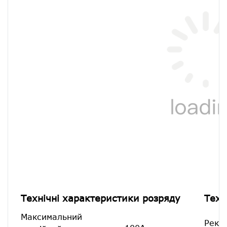
Технічні характеристики розряду
Техн
Максимальний
Реко