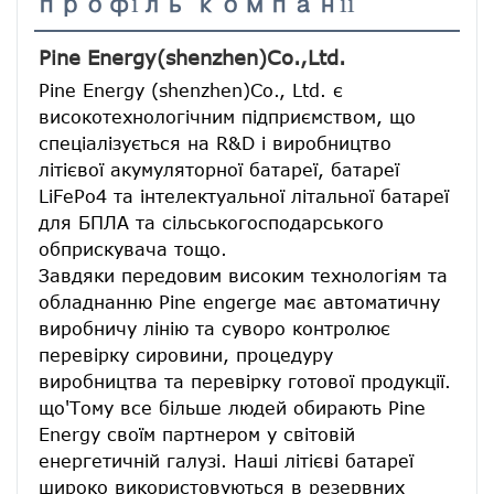
профіль компанії
Pine Energy(shenzhen)Co.,Ltd.
Pine Energy (shenzhen)Co., Ltd. є 
високотехнологічним підприємством, що 
спеціалізується на R&D і виробництво 
літієвої акумуляторної батареї, батареї 
LiFePo4 та інтелектуальної літальної батареї 
для БПЛА та сільськогосподарського 
обприскувача тощо.
Завдяки передовим високим технологіям та 
обладнанню Pine engerge має автоматичну 
виробничу лінію та суворо контролює 
перевірку сировини, процедуру 
виробництва та перевірку готової продукції. 
що'Тому все більше людей обирають Pine 
Energy своїм партнером у світовій 
енергетичній галузі. Наші літієві батареї 
широко використовуються в резервних 