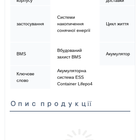
корпусу
доставки
Системи
застосування
накопичення
Цикл життя
сонячної енергії
Вбудований
BMS
Акумулятор
захист BMS
Акумуляторна
Ключове
система ESS
слово
Container Lifepo4
Опис продукції