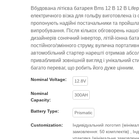
Вбудована літієва батарея Bms 12 В 12 В Life
електричного візка для гольфу виготовлена ​​із
пропонують надійні постачальники та пройшла
випробування. Після кількох обговорень нашо
дизайнерів сонячний інвертор, літій-іонна бат
постійного/змінного струму, вулична портативн
автомобільний стартер нарешті отримав абсо
привабливий зовнішній вигляд і унікальний сти
багато переваг, що робить його дуже цінним.
Nominal Voltage:
12.8V
Nominal
300AH
Capacity:
Battery Type:
Prismatic
Customization:
Індивідуальний логотип (мініма
замовлення: 50 комплектів) , Ін
упаковка (мінімальне замовленн