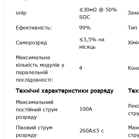
≤30мΩ @ 50%
опір
Захи
SOC
Ефективність:
99%
Тип 
≤3,5% на
Саморозряд
Хімі
місяць
Максимальна
кількість модулів у
4
Конф
паралельній
послідовності:
Технічні характеристики розряду
Тех
Максимальний
Рек
100А
постійний струм
стр
розряду
Піковий струм
Мак
260А≤5 с
розряду
стр