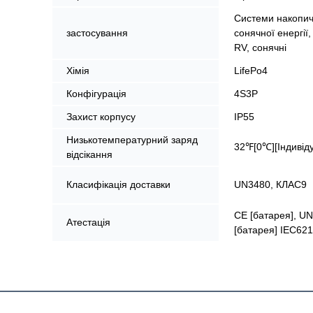
Системи накопи
застосування
сонячної енергії,
RV, сонячні
Хімія
LifePo4
Конфігурація
4S3P
Захист корпусу
IP55
Низькотемпературний заряд
32℉[0℃][Індивід
відсікання
Класифікація доставки
UN3480, КЛАС9
CE [батарея], UN
Атестація
[батарея] IEC621