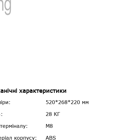
анічні характеристики
іри:
520*268*220 мм
:
28 КГ
терміналу:
M8
еріал корпусу:
ABS