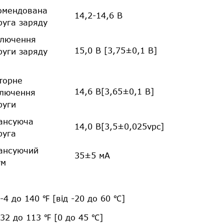
омендована
14,2-14,6 В
руга заряду
ключення
15,0 В [3,75±0,1 В]
руги заряду
торне
14,6 В[3,65±0,1 В]
ключення
руги
ансуюча
14,0 В[3,5±0,025vpc]
руга
ансуючий
35±5 мА
ум
 -4 до 140 ℉ [від -20 до 60 ℃]
 32 до 113 ℉ [0 до 45 ℃]