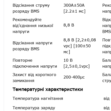
Відсікання струму
300А±50А
Рек
розряду BMS
[2.2±1 мс]
нап
Рекомендуйте
Від
8,8 В
від’єднання низької
нап
напруги
BMS
8,8 В [2,2±0,08
Пов
Відсікання напруги
vpc] [100±50
під
розряду BMS
мс]
нап
Повторне
10 В
Бал
підключення напруги
[2,5±0,1vpc]
нап
Захист від короткого
Бал
200-400μс
замикання
стр
Температурні характеристики
Температура нагнітання
від
Температура заряду
від