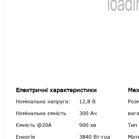
Електричні характеристики
Мех
Номінальна напруга:
12,8 В
Розм
Номінальна ємність
300 Ач
вага
Ємність @20A
900 хв
Тип 
Енергія
3840 Вт-год
Мат