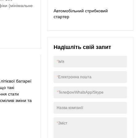
ю та характерною.
фіки (мінімальне
Автомобільний стрибковий
Продукт є особливо
стартер
корисним у сфері
контейнерів для
зберігання енергії.
Надішліть свій запит
*
Ім'я
*
Електронна пошта
літієвої батареї
що такі
*
Телефон/WhatsApp/Skype
ння стати
міливі зміни та
Назва компанії
*
Зміст