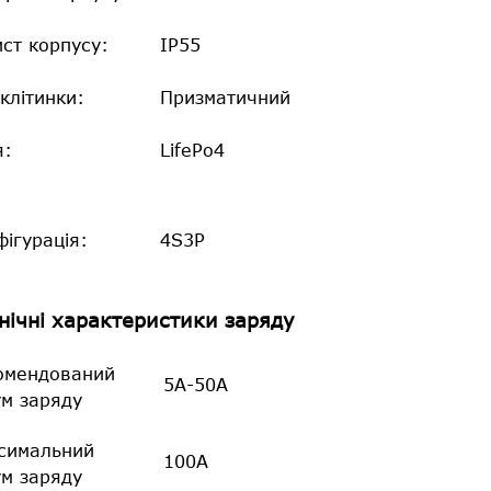
ст корпусу:
IP55
клітинки:
Призматичний
я:
LifePo4
ігурація:
4S3P
нічні характеристики заряду
омендований
5А-50А
ум заряду
симальний
100А
ум заряду