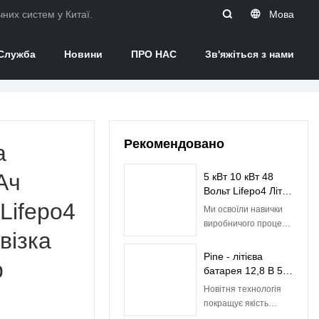
них систем у Китаї.
Мова
Служба
Новини
ПРО НАС
Зв'яжіться з нами
Рекомендовано
а
Ач
5 кВт 10 кВт 48
Вольт Lifepo4 Літій-
Lifepo4
іонна
Ми освоїли навички
акумуляторна
виробничого процесу
візка
батарея з
дешевої сонячної
вбудованим BMS|
енергії 5 кВт 10 кВт
Pine - літієва
Сосна
р
Lifepo4 батареї 48 В
батарея 12,8 В 50
50 год літій-іонної
Ач Батареї Lifepo4
Новітня технологія
акумуляторної
для свинцево-
покращує якість
батареї з вбудованим
кислотної батареї
літієвої батареї 12,8 В