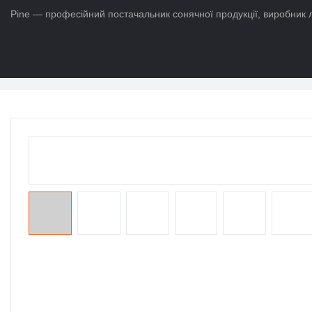
Pine — професійний постачальник сонячної продукції, виробник л
додому
>
Продукти
>
Термін служби батареї Po4
>
Літій-іонний а