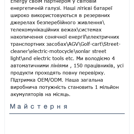
Energy своїм партнером у світовій 
енергетичній галузі. Наші літієві батареї 
широко використовуються в резервних 
джерелах безперебійного живлення\ 
телекомунікаційних вежах\системах 
накопичення сонячної енергії\електричних 
транспортних засобах\AGV\Golf-cart\Street-
cleaner\electric-motocycle\sonlar street 
light\and electric tools etc. Ми володіємо 4 
автоматичними лініями , 150 працівників, усі 
продукти проходять повну перевірку. 
Підтримка OEM/ODM. Наша загальна 
виробнича потужність становить 1 мільйон 
акумуляторів на місяць.
Майстерня