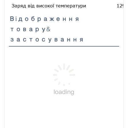
Заряд від високої температури
129,
Відображення
товару&
застосування