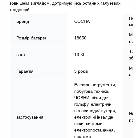
зовнішнім виглядом, дотримуючись останніх галузевих
тенденцій.
Ном
Бренд
СОСНА
мод
Міс
Розмір батареї
18650
пох
Тип
вага
13 КГ
збер
Мат
Гарантія
5 років
ано
Електроінструменти,
побутова техніка,
ЧОВНИ, візки для
гольфу, електричні
велосипеди/скутери,
Наз
застосування
електричні інвалідні
прод
візки, системи
електропостачання,
системи