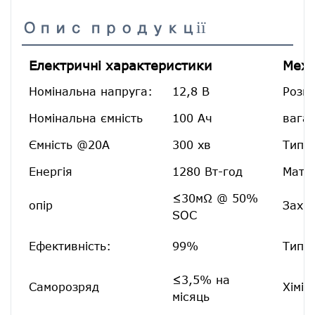
Опис продукції
Електричні характеристики
Меха
Номінальна напруга:
12,8 В
Розмі
Номінальна ємність
100 Ач
вага:
Ємність @20A
300 хв
Тип т
Енергія
1280 Вт-год
Матер
≤30мΩ @ 50%
опір
Захис
SOC
Ефективність:
99%
Тип к
≤3,5% на
Саморозряд
Хімія
місяць