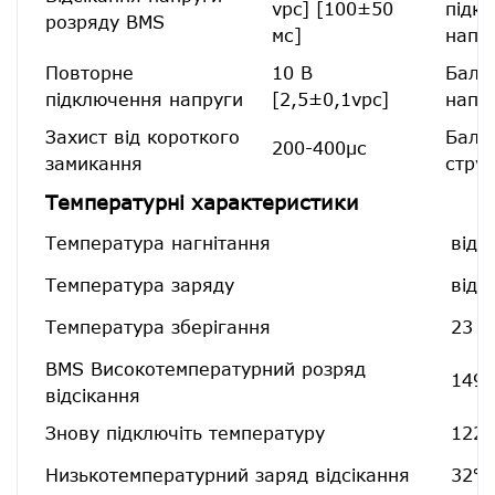
vpc] [100±50
підк
розряду BMS
мс]
напр
Повторне
10 В
Бала
підключення напруги
[2,5±0,1vpc]
напр
Захист від короткого
Бала
200-400μс
замикання
стру
Температурні характеристики
Температура нагнітання
від 
Температура заряду
від 
Температура зберігання
23 д
BMS Високотемпературний розряд
149℉
відсікання
Знову підключіть температуру
122 
Низькотемпературний заряд відсікання
32℉[