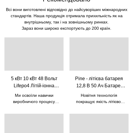
Всі вони виготовлені відповідно до найсуворіших міжнародних
стандартів. Наша продукція отримала прихильність як на
внутрішньому, так і на зовнішньому ринках.
Зараз вони широко експортують до 200 країн.
5 кВт 10 кВт 48 Вольт
Pine - літієва батарея
Lifepo4 Літій-іонна
12,8 В 50 Ач Батареї
акумуляторна батарея
Lifepo4 для свинцево-
Ми освоїли навички
Новітня технологія
з вбудованим BMS|
кислотної батареї 12 В
виробничого процесу
покращує якість літієвої
Сосна
50 Ач Акумулятор
дешевої сонячної енергії 5
батареї 12,8 В 50 Ач
кВт 10 кВт Lifepo4 батареї
Батареї Lifepo4 для
Lifepo4 12 В
48 В 50 год літій-іонної
свинцево-кислотної
акумуляторної батареї з
замінної батареї 12 В 50
вбудованим BMS. Завдяки
Ач. Таким чином, продукт