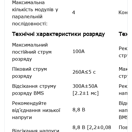
Максимальна
кількість модулів у
4
Конфі
паралельній
послідовності:
Технічні характеристики розряду
Техн
Максимальний
Реко
100А
постійний струм
стру
розряду
Піковий струм
Макс
260А≤5 с
розряду
стру
Відсікання струму
300А±50А
Реко
розряду BMS
[2.2±1 мс]
напр
Рекомендуйте
Відк
8,8 В
від’єднання низької
напр
напруги
BMS
8,8 В [2,2±0,08
Повт
Відсікання напруги