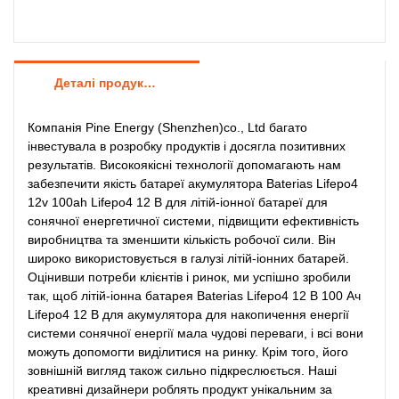
Деталі продуктів
Компанія Pine Energy (Shenzhen)co., Ltd багато
інвестувала в розробку продуктів і досягла позитивних
результатів. Високоякісні технології допомагають нам
забезпечити якість батареї акумулятора Baterias Lifepo4
12v 100ah Lifepo4 12 В для літій-іонної батареї для
сонячної енергетичної системи, підвищити ефективність
виробництва та зменшити кількість робочої сили. Він
широко використовується в галузі літій-іонних батарей.
Оцінивши потреби клієнтів і ринок, ми успішно зробили
так, щоб літій-іонна батарея Baterias Lifepo4 12 В 100 Ач
Lifepo4 12 В для акумулятора для накопичення енергії
системи сонячної енергії мала чудові переваги, і всі вони
можуть допомогти виділитися на ринку. Крім того, його
зовнішній вигляд також сильно підкреслюється. Наші
креативні дизайнери роблять продукт унікальним за