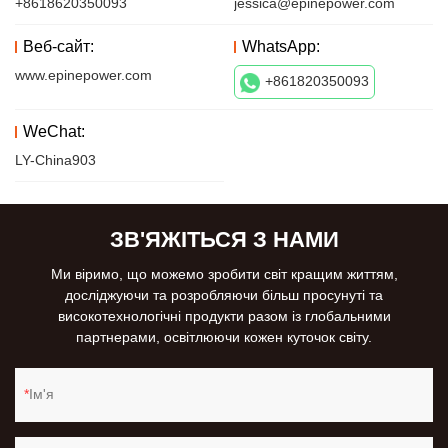
+8618620350093
jessica@epinepower.com
Веб-сайт:
WhatsApp:
www.epinepower.com
+861820350093
WeChat:
LY-China903
ЗВ'ЯЖІТЬСЯ З НАМИ
Ми віримо, що можемо зробити світ кращим життям,
досліджуючи та розробляючи більш просунуті та
високотехнологічні продукти разом із глобальними
партнерами, освітлюючи кожен куточок світу.
Ім'я