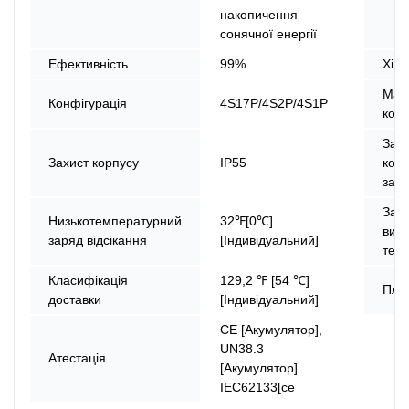
накопичення
сонячної енергії
Ефективність
99%
Хімі
Мат
Конфігурація
4S17P/4S2P/4S1P
кор
Захи
Захист корпусу
IP55
коро
зам
Заря
Низькотемпературний
32℉[0℃]
висо
заряд відсікання
[Індивідуальний]
тем
Класифікація
129,2 ℉ [54 ℃]
Пла
доставки
[Індивідуальний]
CE [Акумулятор],
UN38.3
Атестація
[Акумулятор]
IEC62133[ce