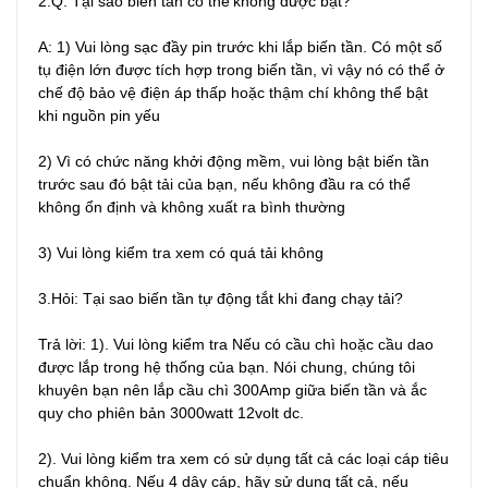
2.Q: Tại sao biến tần có thể'không được bật?

A: 1) Vui lòng sạc đầy pin trước khi lắp biến tần. Có một số 
tụ điện lớn được tích hợp trong biến tần, vì vậy nó có thể ở 
chế độ bảo vệ điện áp thấp hoặc thậm chí không thể bật 
khi nguồn pin yếu

2) Vì có chức năng khởi động mềm, vui lòng bật biến tần 
trước sau đó bật tải của bạn, nếu không đầu ra có thể 
không ổn định và không xuất ra bình thường

3) Vui lòng kiểm tra xem có quá tải không

3.Hỏi: Tại sao biến tần tự động tắt khi đang chạy tải?

Trả lời: 1). Vui lòng kiểm tra Nếu có cầu chì hoặc cầu dao 
được lắp trong hệ thống của bạn. Nói chung, chúng tôi 
khuyên bạn nên lắp cầu chì 300Amp giữa biến tần và ắc 
quy cho phiên bản 3000watt 12volt dc.

2). Vui lòng kiểm tra xem có sử dụng tất cả các loại cáp tiêu 
chuẩn không. Nếu 4 dây cáp, hãy sử dụng tất cả, nếu 