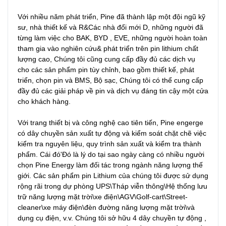
Với nhiều năm phát triển, Pine đã thành lập một đội ngũ kỹ 
sư, nhà thiết kế và R&Các nhà đổi mới D, những người đã 
từng làm việc cho BAK, BYD , EVE, những người hoàn toàn 
tham gia vào nghiên cứu& phát triển trên pin lithium chất 
lượng cao, Chúng tôi cũng cung cấp đầy đủ các dịch vụ 
cho các sản phẩm pin tùy chỉnh, bao gồm thiết kế, phát 
triển, chọn pin và BMS, Bộ sạc, Chúng tôi có thể cung cấp 
đầy đủ các giải pháp về pin và dịch vụ đáng tin cậy một cửa 
cho khách hàng.

Với trang thiết bị và công nghệ cao tiên tiến, Pine engerge 
có dây chuyền sản xuất tự động và kiểm soát chặt chẽ việc 
kiểm tra nguyên liệu, quy trình sản xuất và kiểm tra thành 
phẩm. Cái đó'Đó là lý do tại sao ngày càng có nhiều người 
chọn Pine Energy làm đối tác trong ngành năng lượng thế 
giới. Các sản phẩm pin Lithium của chúng tôi được sử dụng 
rộng rãi trong dự phòng UPS\Tháp viễn thông\Hệ thống lưu 
trữ năng lượng mặt trời\xe điện\AGV\Golf-cart\Street-
cleaner\xe máy điện\đèn đường năng lượng mặt trời\và 
dụng cụ điện, v.v. Chúng tôi sở hữu 4 dây chuyền tự động , 