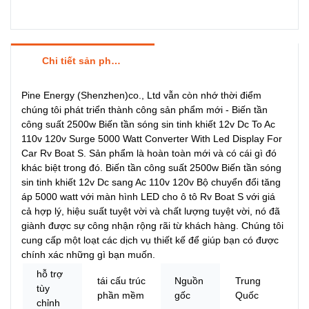
Chi tiết sản phẩm
Pine Energy (Shenzhen)co., Ltd vẫn còn nhớ thời điểm
chúng tôi phát triển thành công sản phẩm mới - Biến tần
công suất 2500w Biến tần sóng sin tinh khiết 12v Dc To Ac
110v 120v Surge 5000 Watt Converter With Led Display For
Car Rv Boat S. Sản phẩm là hoàn toàn mới và có cái gì đó
khác biệt trong đó. Biến tần công suất 2500w Biến tần sóng
sin tinh khiết 12v Dc sang Ac 110v 120v Bộ chuyển đổi tăng
áp 5000 watt với màn hình LED cho ô tô Rv Boat S với giá
cả hợp lý, hiệu suất tuyệt vời và chất lượng tuyệt vời, nó đã
giành được sự công nhận rộng rãi từ khách hàng. Chúng tôi
cung cấp một loạt các dịch vụ thiết kế để giúp bạn có được
chính xác những gì bạn muốn.
hỗ trợ
tái cấu trúc
Nguồn
Trung
tùy
phần mềm
gốc
Quốc
chỉnh