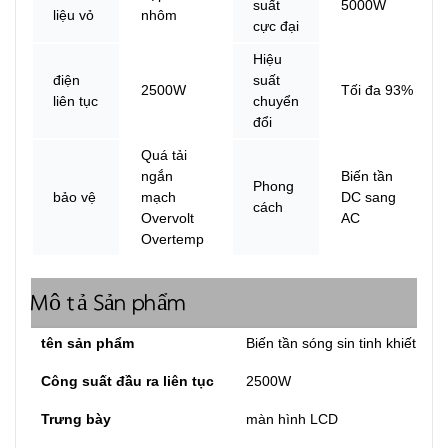
suất
5000W
liệu vỏ
nhôm
cực đại
Hiệu
điện
suất
2500W
Tối đa 93%
liên tục
chuyển
đổi
Quá tải
ngắn
Biến tần
Phong
bảo vệ
mạch
DC sang
cách
Overvolt
AC
Overtemp
Mô tả Sản phẩm
tên sản phẩm
Biến tần sóng sin tinh khiết
Công suất đầu ra liên tục
2500W
Trưng bày
màn hình LCD