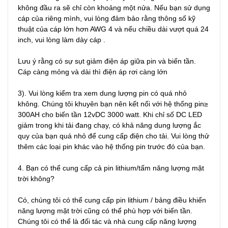
không đầu ra sẽ chỉ còn khoảng một nửa. Nếu bạn sử dụng 
cáp của riêng mình, vui lòng đảm bảo rằng thông số kỹ 
thuật của cáp lớn hơn AWG 4 và nếu chiều dài vượt quá 24 
inch, vui lòng làm dày cáp .

Lưu ý rằng có sự sụt giảm điện áp giữa pin và biến tần. 
Cáp càng mỏng và dài thì điện áp rơi càng lớn

3). Vui lòng kiểm tra xem dung lượng pin có quá nhỏ 
không. Chúng tôi khuyên bạn nên kết nối với hệ thống pin≥ 
300AH cho biến tần 12vDC 3000 watt. Khi chỉ số DC LED 
giảm trong khi tải đang chạy, có khả năng dung lượng ắc 
quy của bạn quá nhỏ để cung cấp điện cho tải. Vui lòng thử 
thêm các loại pin khác vào hệ thống pin trước đó của bạn.

4. Bạn có thể cung cấp cả pin lithium/tấm năng lượng mặt 
trời không?

Có, chúng tôi có thể cung cấp pin lithium / bảng điều khiển 
năng lượng mặt trời cũng có thể phù hợp với biến tần. 
Chúng tôi có thể là đối tác và nhà cung cấp năng lượng 