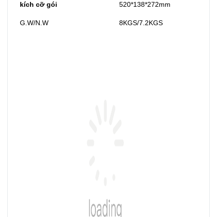
kích cỡ gói
520*138*272mm
G.W/N.W
8KGS/7.2KGS