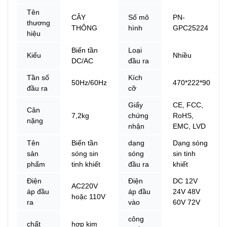
Tên
CÂY
Số mô
PN-
thương
THÔNG
hình
GPC25224
hiệu
Biến tần
Loại
Kiểu
Nhiều
DC/AC
đầu ra
Tần số
Kích
50Hz/60Hz
470*222*90
đầu ra
cỡ
Giấy
CE, FCC,
Cân
7,2kg
chứng
RoHS,
nặng
nhận
EMC, LVD
Tên
Biến tần
dạng
Dạng sóng
sản
sóng sin
sóng
sin tinh
phẩm
tinh khiết
đầu ra
khiết
Điện
Điện
DC 12V
AC220V
áp đầu
áp đầu
24V 48V
hoặc 110V
ra
vào
60V 72V
công
chất
hợp kim