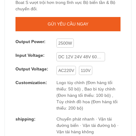
Boat S vượt trội hơn trong lĩnh vực Bộ biến tần & Bộ
chuyển đổi.
GỬI YÊU CẦU NGAY
Output Power:
2500W
Input Voltage:
DC 12V 24V 48V 60V 72V
Output Voltage:
AC220V
110V
Customization:
Logo tùy chỉnh (Đơn hàng tối
thiểu: 50 bộ) , Bao bì tùy chỉnh
(Đơn hàng tối thiểu: 100 bộ) ,
Tùy chỉnh đồ họa (Đơn hàng tối
thiểu: 200 bộ)
shipping:
Chuyển phát nhanh · Vận tải
đường biển · Vận tải đường bộ ·
Vận tải hàng không