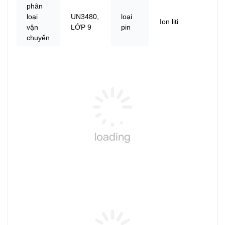
phân
loại
UN3480,
loại
Ion liti
vận
LỚP 9
pin
chuyển