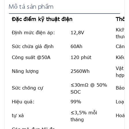
Mô tả sản phẩm
Đặc điểm kỹ thuật điện
Thôn
Kích
Định mức điện áp:
12,8V
thướ
Sức chứa giả định
60Ah
Cân 
Công suất @50A
120 phút
Kiểu 
Vật l
Năng lượng
2560Wh
hợp:
≤30mΩ @ 50%
Sức chống cự
Bảo v
SOC
Hiệu quả:
99%
Loại 
≤3,5% mỗi
tự xả
Hoá h
tháng