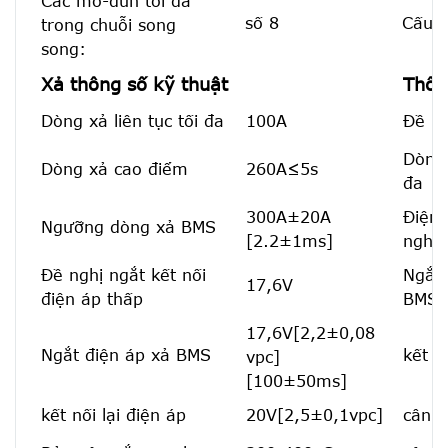
Các mô-đun tối đa
số 8
Cấu h
trong chuỗi song
song:
Xả thông số kỹ thuật
Thôn
Dòng xả liên tục tối đa
100A
Đề ng
Dòng 
Dòng xả cao điểm
260A≤5s
đa
300A±20A
Điện 
Ngưỡng dòng xả BMS
[2.2±1ms]
nghị
Đề nghị ngắt kết nối
Ngắt 
17,6V
điện áp thấp
BMS
17,6V[2,2±0,08
Ngắt điện áp xả BMS
kết n
vpc]
[100±50ms]
kết nối lại điện áp
20V[2,5±0,1vpc]
cân b