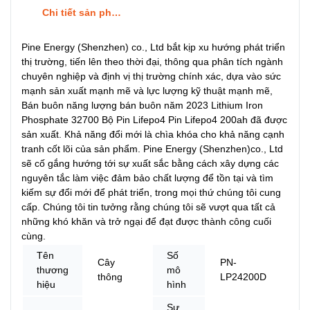
Chi tiết sản phẩm
Pine Energy (Shenzhen) co., Ltd bắt kịp xu hướng phát triển
thị trường, tiến lên theo thời đại, thông qua phân tích ngành
chuyên nghiệp và định vị thị trường chính xác, dựa vào sức
mạnh sản xuất mạnh mẽ và lực lượng kỹ thuật mạnh mẽ,
Bán buôn năng lượng bán buôn năm 2023 Lithium Iron
Phosphate 32700 Bộ Pin Lifepo4 Pin Lifepo4 200ah đã được
sản xuất. Khả năng đổi mới là chìa khóa cho khả năng cạnh
tranh cốt lõi của sản phẩm. Pine Energy (Shenzhen)co., Ltd
sẽ cố gắng hướng tới sự xuất sắc bằng cách xây dựng các
nguyên tắc làm việc đảm bảo chất lượng để tồn tại và tìm
kiếm sự đổi mới để phát triển, trong mọi thứ chúng tôi cung
cấp. Chúng tôi tin tưởng rằng chúng tôi sẽ vượt qua tất cả
những khó khăn và trở ngại để đạt được thành công cuối
cùng.
Tên
Số
Cây
PN-
thương
mô
thông
LP24200D
hiệu
hình
Sự