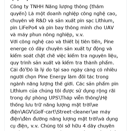
Công ty TNHH Năng lượng thông (thâm 
quyến) Là một doanh nghiệp công nghệ cao, 
chuyên về R&D và sản xuất pin sạc Lithium, 
pin LiFePo4 và pin bay thông minh cho UAV 
và máy phun nông nghiệp, v.v.
Với công nghệ cao và thiết bị tiên tiến, Pine 
energe có dây chuyền sản xuất tự động và 
kiểm soát chặt chẽ việc kiểm tra nguyên liệu, 
quy trình sản xuất và kiểm tra thành phẩm. 
Cái đó'Đó là lý do tại sao ngày càng có nhiều 
người chọn Pine Energy làm đối tác trong 
ngành năng lượng thế giới. Các sản phẩm pin 
Lithium của chúng tôi được sử dụng rộng rãi 
trong dự phòng UPS\Tháp viễn thông\Hệ 
thống lưu trữ năng lượng mặt trời\xe 
điện\AGV\Golf-cart\Street-cleaner\xe máy 
điện\đèn đường năng lượng mặt trời\và dụng 
cụ điện, v.v. Chúng tôi sở hữu 4 dây chuyền 