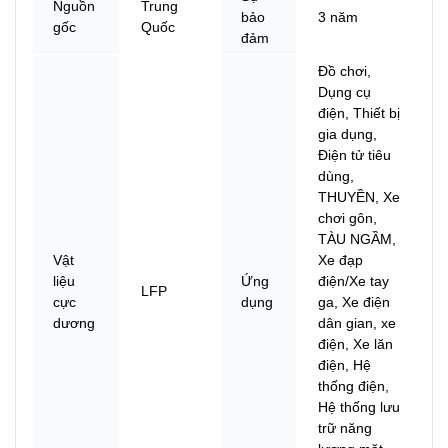
Nguồn
Trung
bảo
3 năm
gốc
Quốc
đảm
Đồ chơi,
Dụng cụ
điện, Thiết bị
gia dụng,
Điện tử tiêu
dùng,
THUYỀN, Xe
chơi gôn,
TÀU NGẦM,
Vật
Xe đạp
liệu
Ứng
điện/Xe tay
LFP
cực
dụng
ga, Xe điện
dương
dân gian, xe
điện, Xe lăn
điện, Hệ
thống điện,
Hệ thống lưu
trữ năng