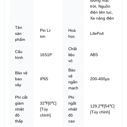
lượng mặt
trời, Nguồn
điện liên tục,
Xe nâng điện
Tên
Pin Li-
Hoá
sản
LifePo4
ion
học
phẩm
Chất
Cấu
16S1P
liệu
ABS
hình
vỏ
Bảo
Bảo vệ
vệ
bao
IP65
200-400μs
ngắn
vây
mạch
Phí cắt
Phí
giảm
32℉[0℃]
ngắt
129,2℉[54℃]
nhiệt
[Tùy
nhiệt
[Tùy chỉnh]
độ
chỉnh]
độ
thấp
cao