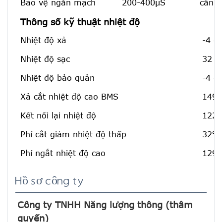
Bảo vệ ngắn mạch
200-400μS
cân b
Thông số kỹ thuật nhiệt độ
Nhiệt độ xả
-4 đ
Nhiệt độ sạc
32 đ
Nhiệt độ bảo quản
-4 đ
Xả cắt nhiệt độ cao BMS
149℉
Kết nối lại nhiệt độ
122℉
Phí cắt giảm nhiệt độ thấp
32℉[
Phí ngắt nhiệt độ cao
129,
Hồ sơ công ty
Công ty TNHH Năng lượng thông (thâm 
quyến)