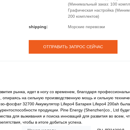
(Минимальный заказ: 100 компле
Графическая настройка (Миним
200 комплектов)
shipping:
Морские перевозки
ОТПРАВИТЬ ЗАПРОС СЕЙЧАС
развития рынка, идет в ногу со временем, благодаря профессиональ
, опираясь на сильную производственную мощь и сильную техниче
езо-фосфат 32700 Аккумулятор Lifepo4 Батарея Lifepo4 200ah была
рентоспособности продукции. Pine Energy (Shenzhen)co., Ltd буде
ества для выживания и поиска инноваций для развития во всем, ч
епятствия, чтобы в итоге добиться успеха.