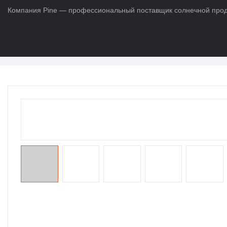
Компания Pine — профессиональный поставщик солнечной продук
Дом
>
ПРОДУКТЫ
>
Срок службы батареи Po4
>
Литий-ионный а