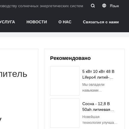
водству солнечных энергетических систем в Китае.
Язык
УСЛУГА
НОВОСТИ
О НАС
Связаться с нами
Рекомендовано
питель
5 кВт 10 кВт 48 В
Lifepo4 литий-
ионный
Мы овладели
аккумулятор со
навыками
встроенным BMS |
производственного
Pine
процесса дешевой
Сосна - 12,8 В
солнечной энергии 5
50ah литиевая
кВт 10 кВт Lifepo4
батарея Lifepo4
Новейшая
V
Battery 48v 50ah
батареи для
технология улучшает
Литий-ионная
свинцово-
качество литиевой