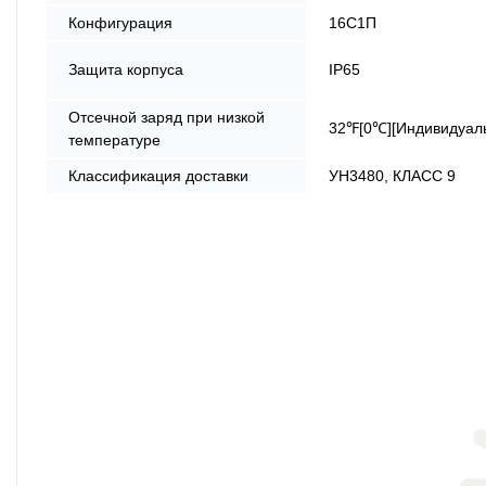
Конфигурация
16С1П
Защита корпуса
IP65
Отсечной заряд при низкой
32℉[0℃][Индивидуал
температуре
Классификация доставки
УН3480, КЛАСС 9