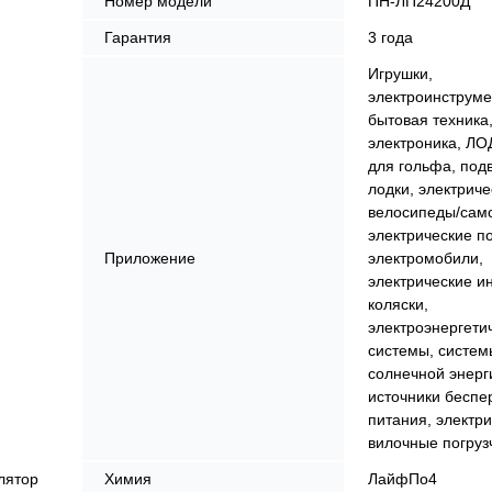
Номер модели
ПН-ЛП24200Д
Гарантия
3 года
Игрушки,
электроинструме
бытовая техника
электроника, ЛО
для гольфа, под
лодки, электриче
велосипеды/сам
электрические по
Приложение
электромобили,
электрические и
коляски,
электроэнергети
системы, систем
солнечной энерг
источники беспе
питания, электр
вилочные погруз
лятор
Химия
ЛайфПо4