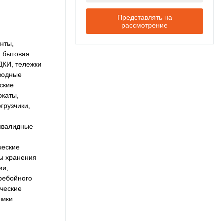
Представлять на
рассмотрение
нты,
, бытовая
ДКИ, тележки
водные
ские
окаты,
грузчики,
нвалидные
ческие
ы хранения
ии,
ребойного
ические
чики