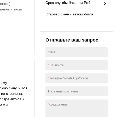
Срок службы батареи Po4
ктов) ,
контейнеров для
альный заказ:
хранения энергии
Стартер скачки автомобиля
продукт особенно
полезен.
Отправьте ваш запрос
*
имя
*
Эл. почта
*
Телефон/WhatsApp/Скайп
ному
скую силу, 2023
Название компании
 изготовлена.
т стремиться к
то мы
*
содержание