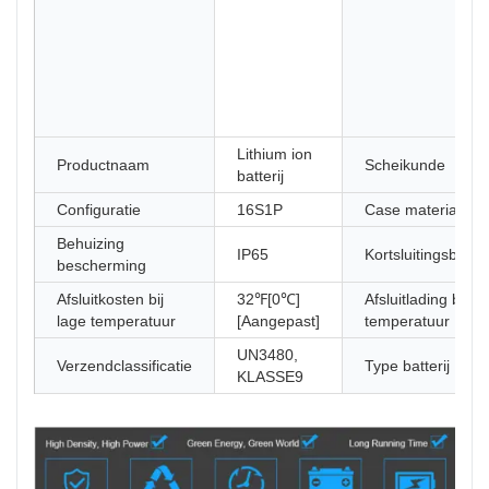
Lithium ion
Productnaam
Scheikunde
batterij
Configuratie
16S1P
Case materiaal
Behuizing
IP65
Kortsluitingsbeveil
bescherming
Afsluitkosten bij
32℉[0℃]
Afsluitlading bij h
lage temperatuur
[Aangepast]
temperatuur
UN3480,
Verzendclassificatie
Type batterij
KLASSE9