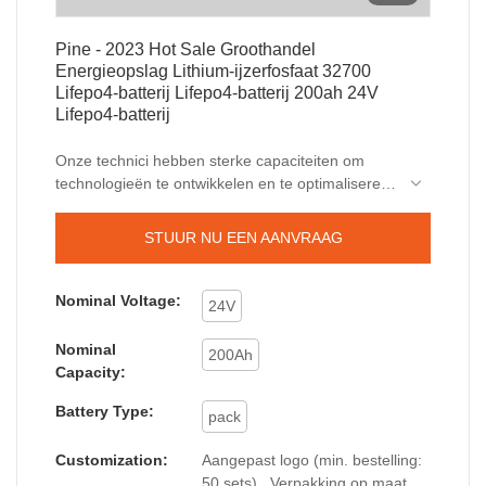
Pine - 2023 Hot Sale Groothandel
Energieopslag Lithium-ijzerfosfaat 32700
Lifepo4-batterij Lifepo4-batterij 200ah 24V
Lifepo4-batterij
Onze technici hebben sterke capaciteiten om
technologieën te ontwikkelen en te optimaliseren.
We moeten toegeven dat technologieën een
belangrijke rol spelen in het 2023 Hot Sale
STUUR NU EEN AANVRAAG
Wholesale Energy Storage Lithium-ijzerfosfaat
32700 Lifepo4-batterijpakket Lifepo4-batterij
200ah productieproces. Het wordt nu
Nominal Voltage:
24V
voornamelijk gebruikt op het gebied van lithium-
ionbatterijen.
Nominal
200Ah
Capacity:
Battery Type:
pack
Customization:
Aangepast logo (min. bestelling:
50 sets) , Verpakking op maat