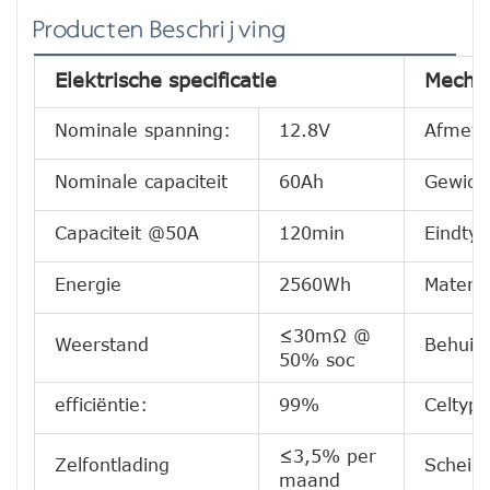
Producten Beschrijving
Elektrische specificatie
Mechan
Nominale spanning:
12.8V
Afmeti
Nominale capaciteit
60Ah
Gewich
Capaciteit @50A
120min
Eindtyp
Energie
2560Wh
Materia
≤30mΩ @
Weerstand
Behuiz
50% soc
efficiëntie:
99%
Celtype
≤3,5% per
Zelfontlading
Scheik
maand