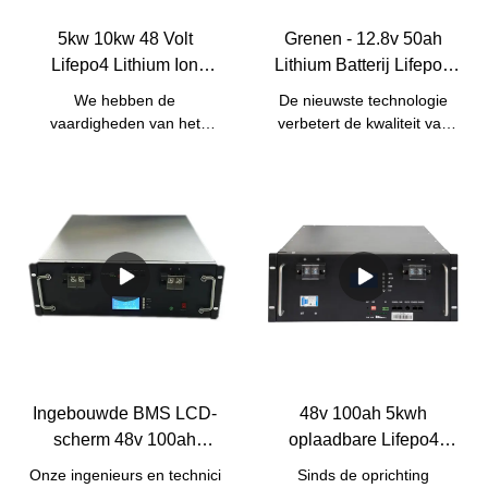
5kw 10kw 48 Volt
Grenen - 12.8v 50ah
Lifepo4 Lithium Ion
Lithium Batterij Lifepo4
Oplaadbare
Batterijen Voor Loodzuur
We hebben de
De nieuwste technologie
Batterijpakket Met
Vervangende Batterij 12v
vaardigheden van het
verbetert de kwaliteit van
Ingebouwde BMS | Pine
50ah 12V Lifepo4 batterij
productieproces van de
12.8v 50ah lithiumbatterij
goedkope zonne-energie
Lifepo4-batterijen voor
5kw 10kw Lifepo4-batterij
loodzuurvervangingsbatterij
48v 50ah lithium-ion
12v 50ah. Het product is
oplaadbare batterij met
dus al gebruikt in een breed
ingebouwde BMS onder de
scala aan toepassingen,
knie. Dankzij de
zoals lithium-ionbatterijen.
hoogwaardige
technologieën is ons
product gemaakt om
multifunctioneel te zijn. Het
gebruik ervan bestrijkt het
Ingebouwde BMS LCD-
48v 100ah 5kwh
gebied (en) van lithium-
scherm 48v 100ah
oplaadbare Lifepo4
ionbatterijen.
lithium-ionfosfaatbatterij
lithium-ionbatterij voor
Onze ingenieurs en technici
Sinds de oprichting