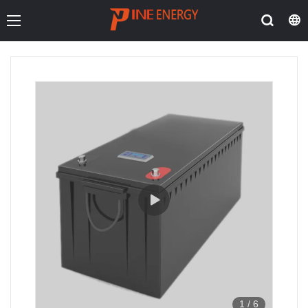
1
/
6