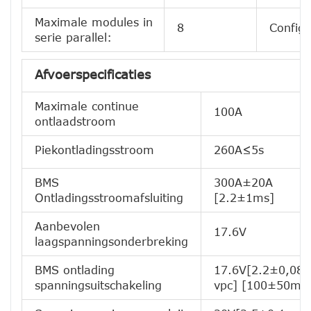
Maximale modules in
8
Configu
serie parallel:
Afvoerspecificaties
Maximale continue
100A
ontlaadstroom
Piekontladingsstroom
260A≤5s
BMS
300A±20A
Ontladingsstroomafsluiting
[2.2±1ms]
Aanbevolen
17.6V
laagspanningsonderbreking
BMS ontlading
17.6V[2.2±0,08
spanningsuitschakeling
vpc] [100±50ms