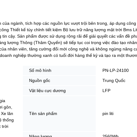
n của ngành, tích hợp các nguồn lực vượt trội bên trong, áp dụng công
ông Thiết kế tùy chỉnh tiết kiệm Bộ lưu trữ năng lượng mặt trời Bms Li
g tin cậy. Sản phẩm được sử dụng rộng rãi để giải quyết các vấn đề phá
Năng lượng Thông (Thâm Quyến) sẽ tiếp tục coi trọng việc đào tạo nhân
 của nhân viên, tăng cường đổi mới công nghệ và không ngừng nâng c
 doanh nghiệp thường xanh có tuổi đời hàng thế kỷ và tạo ra một thươn
Số mô hình
PN-LP-24100
Nguồn gốc
Trung Quốc
Vật liệu cực dương
LFP
gia
i gôn,
 Xe lăn
Tên sản phẩm
pin liti
ệ thống
 trời
Năng lượng
2560Wh