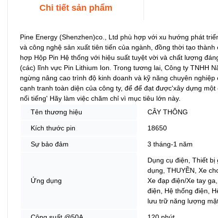
Chi tiết sản phẩm
Pine Energy (Shenzhen)co., Ltd phù hợp với xu hướng phát triể
và công nghệ sản xuất tiên tiến của ngành, đồng thời tạo thành c
hợp Hộp Pin Hệ thống với hiệu suất tuyệt vời và chất lượng đán
(các) lĩnh vực Pin Lithium Ion. Trong tương lai, Công ty TNHH 
ngừng nâng cao trình độ kinh doanh và kỹ năng chuyên nghiệp
cạnh tranh toàn diện của công ty, để để đạt được'xây dựng một
nổi tiếng' Hãy làm việc chăm chỉ vì mục tiêu lớn này.
Tên thương hiệu
CÂY THÔNG
Kích thước pin
18650
Sự bảo đảm
3 tháng-1 năm
Dụng cụ điện, Thiết bị 
dụng, THUYỀN, Xe chơ
Ứng dụng
Xe đạp điện/Xe tay ga,
điện, Hệ thống điện, H
lưu trữ năng lượng mặt
Công suất @50A
120 phút