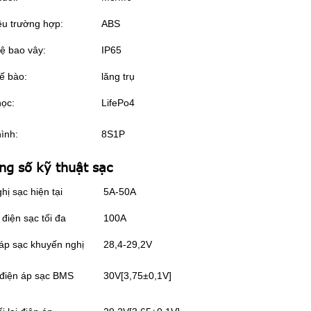
iệu trường hợp:
ABS
ệ bao vây:
IP65
tế bào:
lăng trụ
ọc:
LifePo4
ình:
8S1P
ng số kỹ thuật sạc
hị sạc hiện tại
5A-50A
điện sạc tối đa
100A
áp sạc khuyến nghị
28,4-29,2V
 điện áp sạc BMS
30V[3,75±0,1V]