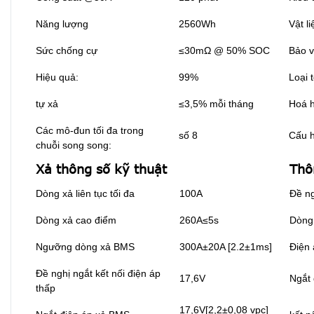
Năng lượng
2560Wh
Vật l
Sức chống cự
≤30mΩ @ 50% SOC
Bảo v
Hiệu quả:
99%
Loại 
tự xả
≤3,5% mỗi tháng
Hoá h
Các mô-đun tối đa trong
số 8
Cấu h
chuỗi song song:
Xả thông số kỹ thuật
Thô
Dòng xả liên tục tối đa
100A
Đề ng
Dòng xả cao điểm
260A≤5s
Dòng 
Ngưỡng dòng xả BMS
300A±20A [2.2±1ms]
Điện 
Đề nghị ngắt kết nối điện áp
17,6V
Ngắt
thấp
17,6V[2,2±0,08 vpc]