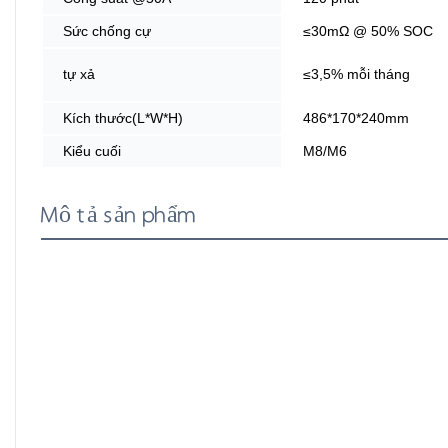
Sức chống cự
≤30mΩ @ 50% SOC
tự xả
≤3,5% mỗi tháng
Kích thước(L*W*H)
486*170*240mm
Kiểu cuối
M8/M6
Mô tả sản phẩm