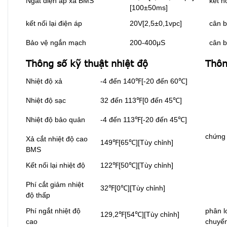
Ngắt điện áp xả BMS
kết n
[100±50ms]
kết nối lại điện áp
20V[2,5±0,1vpc]
cân b
Bảo vệ ngắn mạch
200-400μS
cân b
Thông số kỹ thuật nhiệt độ
Thôn
Nhiệt độ xả
-4 đến 140℉[-20 đến 60℃]
Nhiệt độ sạc
32 đến 113℉[0 đến 45℃]
Nhiệt độ bảo quản
-4 đến 113℉[-20 đến 45℃]
chứng
Xả cắt nhiệt độ cao
149℉[65℃][Tùy chỉnh]
BMS
Kết nối lại nhiệt độ
122℉[50℃][Tùy chỉnh]
Phí cắt giảm nhiệt
32℉[0℃][Tùy chỉnh]
độ thấp
Phí ngắt nhiệt độ
phân l
129,2℉[54℃][Tùy chỉnh]
cao
chuyể