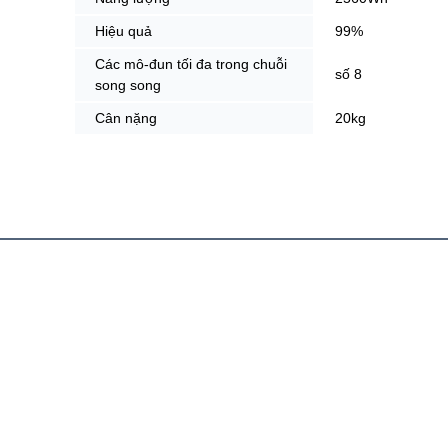
Hiệu quả
99%
Các mô-đun tối đa trong chuỗi
số 8
song song
Cân nặng
20kg