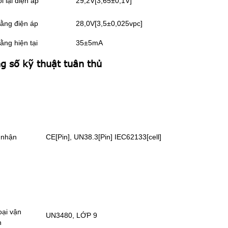
ối lại điện áp
29,2V[3,65±0,1V]
ằng điện áp
28,0V[3,5±0,025vpc]
ằng hiện tại
35±5mA
g số kỹ thuật tuân thủ
 nhận
CE[Pin], UN38.3[Pin] IEC62133[cell]
oại vận
UN3480, LỚP 9
n