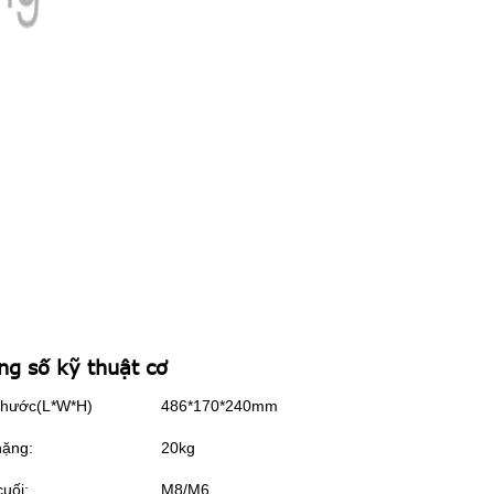
ng số kỹ thuật cơ
thước(L*W*H)
486*170*240mm
nặng:
20kg
cuối:
M8/M6