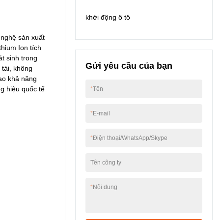
ích.
khởi động ô tô
 nghệ sản xuất
thium Ion tích
t sinh trong
Gửi yêu cầu của bạn
 tài, không
ao khả năng
g hiệu quốc tế
*
Tên
*
E-mail
*
Điện thoại/WhatsApp/Skype
Tên công ty
*
Nội dung