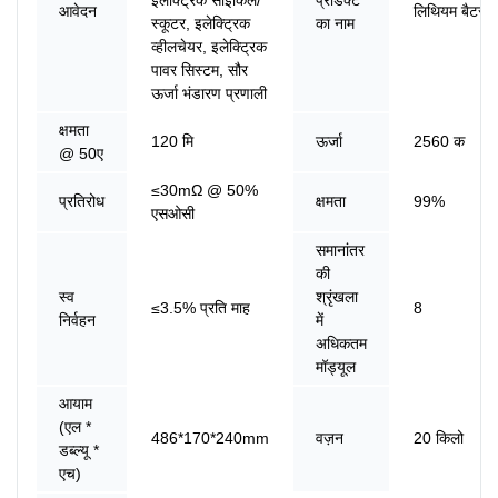
आवेदन
लिथियम बैटरी
स्कूटर, इलेक्ट्रिक
का नाम
व्हीलचेयर, इलेक्ट्रिक
पावर सिस्टम, सौर
ऊर्जा भंडारण प्रणाली
क्षमता
120 मि
ऊर्जा
2560 क
@ 50ए
≤30mΩ @ 50%
प्रतिरोध
क्षमता
99%
एसओसी
समानांतर
की
स्व
श्रृंखला
≤3.5% प्रति माह
8
निर्वहन
में
अधिकतम
मॉड्यूल
आयाम
(एल *
486*170*240mm
वज़न
20 किलो
डब्ल्यू *
एच)