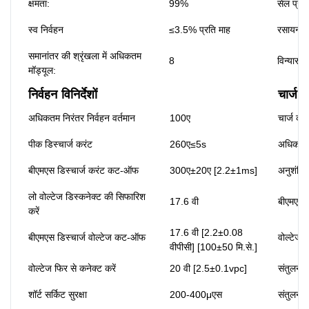
क्षमता:
99%
सेल प्रक
स्व निर्वहन
≤3.5% प्रति माह
रसायन वि
समानांतर की श्रृंखला में अधिकतम
8
विन्यास:
मॉड्यूल:
निर्वहन विनिर्देशों
चार्ज वि
अधिकतम निरंतर निर्वहन वर्तमान
100ए
चार्ज कर
पीक डिस्चार्ज करंट
260ए≤5s
अधिकतम 
बीएमएस डिस्चार्ज करंट कट-ऑफ
300ए±20ए [2.2±1ms]
अनुशंसित
लो वोल्टेज डिस्कनेक्ट की सिफारिश
17.6 वी
बीएमएस 
करें
17.6 वी [2.2±0.08
बीएमएस डिस्चार्ज वोल्टेज कट-ऑफ
वोल्टेज फ
वीपीसी] [100±50 मि.से.]
वोल्टेज फिर से कनेक्ट करें
20 वी [2.5±0.1vpc]
संतुलन व
शॉर्ट सर्किट सुरक्षा
200-400μएस
संतुलन व