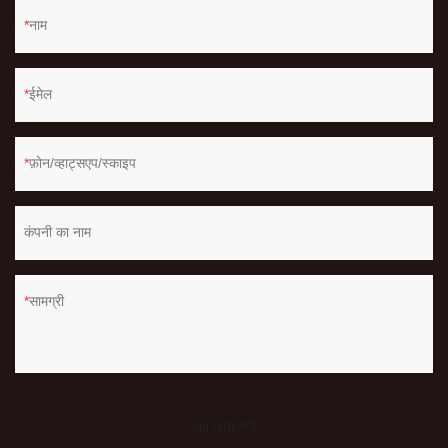
नाम
ईमेल
फ़ोन/व्हाट्सएप/स्काइप
कंपनी का नाम
सामग्री
अब जांच भेजें