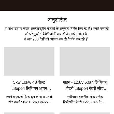
अनुशंसित
ये सभी उत्पाद सख्त अंतरराष्ट्रीय मानकों के अनुसार निर्मित किए गए हैं। हमारे उत्पादों
को घरेलू और विदेशी दोनों बाजारों से समर्थन मिला है।
वे अब 200 देशों को व्यापक रूप से निर्यात कर रहे हैं।
5kw 10kw 48 वोल्ट
पाइन - 12.8v 50ah लिथियम
Lifepo4 लिथियम आयन
बैटरी Lifepo4 बैटरी लीड
रिचार्जेबल बैटरी पैक Bms के
एसिड रिप्लेसमेंट बैटरी के लिए
हमने बीएमएस बिल्ट-इन के साथ सस्ते
नवीनतम तकनीक लीड एसिड
साथ अंतर्निहित | पाइन
12v 50ah 12V Lifepo4
सौर ऊर्जा 5kw 10kw Lifepo4
रिप्लेसमेंट बैटरी 12v 50ah के लिए
बैटरी
बैटरी 48v 50ah लिथियम आयन
12.8v 50ah लिथियम बैटरी
रिचार्जेबल बैटरी पैक की निर्माण
Lifepo4 बैटरी की गुणवत्ता में सुधार