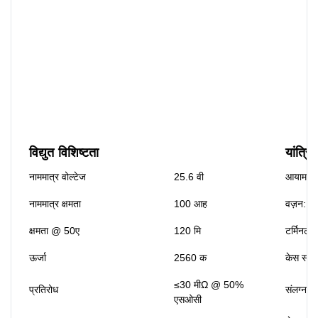
विद्युत विशिष्टता
यांत्रिक
नाममात्र वोल्टेज
25.6 वी
आयाम (एल
नाममात्र क्षमता
100 आह
वज़न:
क्षमता @ 50ए
120 मि
टर्मिनल प
ऊर्जा
2560 क
केस सामग
≤30 मीΩ @ 50%
प्रतिरोध
संलग्नक स
एसओसी