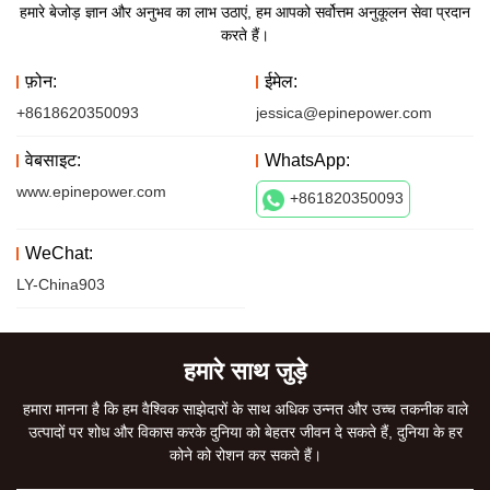
हमारे बेजोड़ ज्ञान और अनुभव का लाभ उठाएं, हम आपको सर्वोत्तम अनुकूलन सेवा प्रदान
करते हैं।
फ़ोन:
ईमेल:
+8618620350093
jessica@epinepower.com
वेबसाइट:
WhatsApp:
www.epinepower.com
+861820350093
WeChat:
LY-China903
हमारे साथ जुड़े
हमारा मानना ​​है कि हम वैश्विक साझेदारों के साथ अधिक उन्नत और उच्च तकनीक वाले
उत्पादों पर शोध और विकास करके दुनिया को बेहतर जीवन दे सकते हैं, दुनिया के हर
कोने को रोशन कर सकते हैं।