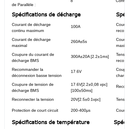
8
Configu
de Parallèle :
Spécifications de décharge
Spéc
Courant de décharge
Couran
100A
continu maximum
recom
Courant de décharge
Couran
260A≤5s
maximal
maxim
Coupure du courant de
Tensio
300A±20A [2.2±1ms]
décharge BMS
recom
Recommander la
Coupur
17.6V
déconnexion basse tension
charg
Coupure de tension de
17.6V[2.2±0,08 vpc]
Reconn
décharge BMS
[100±50ms]
Reconnecter la tension
20V[2.5±0.1vpc]
Tension
Protection de court circuit
200-400μs
Couran
Spécifications de température
Spéci