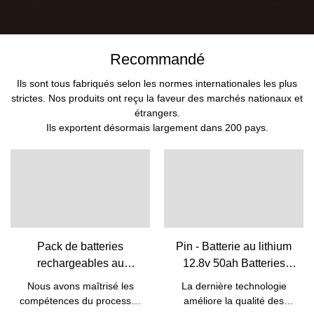
Recommandé
Ils sont tous fabriqués selon les normes internationales les plus
strictes. Nos produits ont reçu la faveur des marchés nationaux et
étrangers.
Ils exportent désormais largement dans 200 pays.
Pack de batteries
Pin - Batterie au lithium
rechargeables au
12.8v 50ah Batteries
lithium-ion Lifepo4 5 kW
Lifepo4 pour batterie de
Nous avons maîtrisé les
La dernière technologie
10 kW 48 V avec BMS
remplacement au plomb
compétences du processus
améliore la qualité des
intégré | Pine
Batterie 12v 50ah 12V