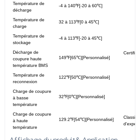
Température de
-4 à 140℉[-20 à 60℃]
décharge
Température de
32 à 113℉[0 à 45℃]
charge
Température de
-4 à 113℉[-20 à 45℃]
stockage
Décharge de
Certifica
149℉[65℃][Personnalisé]
coupure haute
température BMS
Température de
122℉[50℃][Personnalisé]
reconnexion
Charge de coupure
32℉[0℃][Personnalisé]
à basse
température
Charge de coupure
Classifi
129.2℉[54℃][Personnalisé]
à haute
d'expédi
température