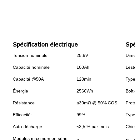
Spécification électrique
Spéc
Tension nominale
25.6V
Dimens
Capacité nominale
100Ah
Lester:
Capacité @50A
120min
Type d
Énergie
2560Wh
Boîtier:
Résistance
≤30mΩ @ 50% COS
Protect
Efficacité:
99%
Type de
Auto-décharge
≤3,5 % par mois
Chimie
Modules maximum en série