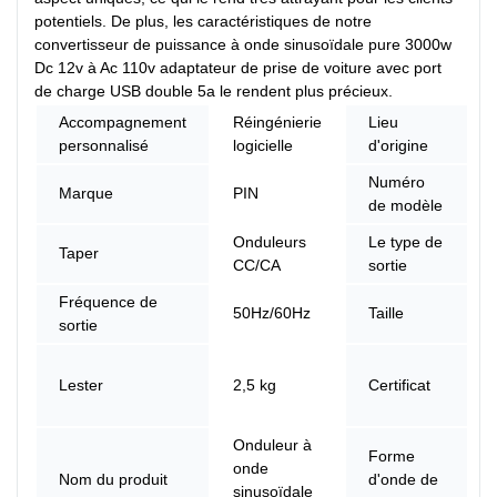
potentiels. De plus, les caractéristiques de notre
convertisseur de puissance à onde sinusoïdale pure 3000w
Dc 12v à Ac 110v adaptateur de prise de voiture avec port
de charge USB double 5a le rendent plus précieux.
Accompagnement
Réingénierie
Lieu
personnalisé
logicielle
d'origine
Numéro
Marque
PIN
de modèle
Onduleurs
Le type de
Taper
CC/CA
sortie
Fréquence de
50Hz/60Hz
Taille
sortie
Lester
2,5 kg
Certificat
Onduleur à
Forme
onde
Nom du produit
d'onde de
sinusoïdale