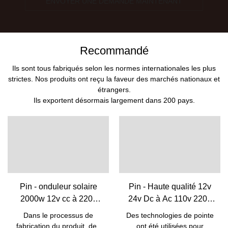
ENVOYER UNE DEMANDE MAINTENANT
Recommandé
Ils sont tous fabriqués selon les normes internationales les plus
strictes. Nos produits ont reçu la faveur des marchés nationaux et
étrangers.
Ils exportent désormais largement dans 200 pays.
Pin - onduleur solaire
Pin - Haute qualité 12v
2000w 12v cc à 220v
24v Dc à Ac 110v 220v
onduleur à courant
Onduleur à onde
Dans le processus de
Des technologies de pointe
alternatif avec affichage
sinusoïdale pure
fabrication du produit, des
ont été utilisées pour