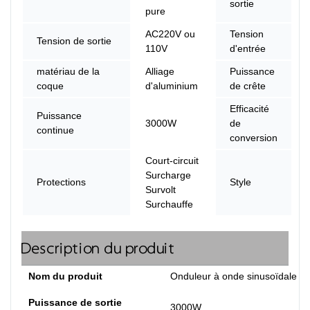
sortie
pure
AC220V ou
Tension
Tension de sortie
110V
d'entrée
matériau de la
Alliage
Puissance
coque
d'aluminium
de crête
Efficacité
Puissance
3000W
de
continue
conversion
Court-circuit
Surcharge
Protections
Style
Survolt
Surchauffe
Description du produit
Nom du produit
Onduleur à onde sinusoïdale p
Puissance de sortie
3000W