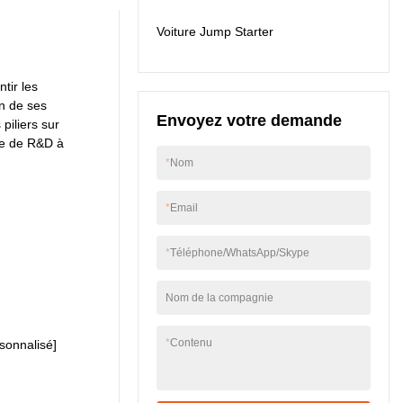
conteneurs de
Voiture Jump Starter
stockage d'énergie, le
produit est
particulièrement utile.
tir les
on de ses
Envoyez votre demande
piliers sur
rce de R&D à
*
Nom
*
Email
*
Téléphone/WhatsApp/Skype
Nom de la compagnie
*
Contenu
onnalisé]