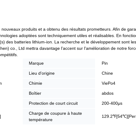
ouveaux produits et a obtenu des résultats prometteurs. Afin de garan
nologies adoptées sont techniquement utiles et réalisables. En foncti
s) des batteries lithium-ion. La recherche et le développement sont les 
hen) co., Ltd mettra davantage l'accent sur l'amélioration de notre fo
mpétitifs.
Marque
Pin
Lieu d'origine
Chine
m
Chimie
ViePo4
Boîtier
abdos
Protection de court circuit
200-400μs
Charge de coupure à haute
]
129.2℉[54℃][Pers
température