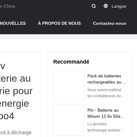
en Chine.
Langue
NOUVELLES
À PROPOS DE NOUS
Contactez-nous
Recommandé
2v
erie au
Pack de batteries
rechargeables au
rie pour
lithium-ion Lifepo4
Nous avons maîtrisé
5 kW 10 kW 48 V
les compétences du
énergie
avec BMS intégré |
processus de
Pine
fabrication de la
Pin - Batterie au
epo4
batterie rechargeable
lithium 12.8v 50ah
au lithium-ion à
Batteries Lifepo4
La dernière
énergie solaire 5kw
pour batterie de
technologie améliore
epo4 à décharge
10kw Lifepo4 48v
remplacement au
la qualité des batteries