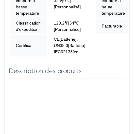
coupure à
32℉[0℃]
coupure à
basse
[Personnalisé]
haute
température
température
Classification
129.2℉[54℃]
Facturable
d'expédition
[Personnalisé]
CE[Batterie],
Certificat
UN38.3[Batterie]
IEC62133[ce
Description des produits