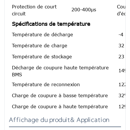
Protection de court
Cour
200-400μs
circuit
d'équ
Spécifications de température
Température de décharge
-4 à
Température de charge
32 à
Température de stockage
23 à
Décharge de coupure haute température
149℉
BMS
Température de reconnexion
122℉
Charge de coupure à basse température
32℉[
Charge de coupure à haute température
129.
Affichage du produit& Application