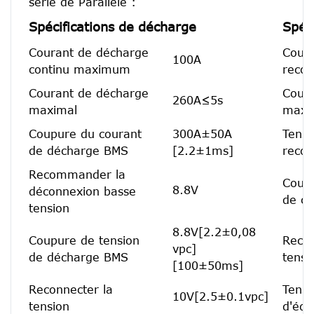
série de Parallèle :
Spécifications de décharge
Spéc
Courant de décharge
Coura
100A
continu maximum
reco
Courant de décharge
Coura
260A≤5s
maximal
maxi
Coupure du courant
300A±50A
Tensi
de décharge BMS
[2.2±1ms]
reco
Recommander la
Coupu
8.8V
déconnexion basse
de c
tension
8.8V[2.2±0,08
Coupure de tension
Recon
vpc]
de décharge BMS
tensi
[100±50ms]
Reconnecter la
Tensi
10V[2.5±0.1vpc]
tension
d'équ