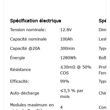
Spécification électrique
Spéc
Tension nominale:
12.8V
Dimen
Capacité nominale
100Ah
Leste
Capacité @20A
300min
Type 
Énergie
1280Wh
Boîtie
≤30mΩ @ 50%
Prote
Résistance
COS
l'ence
Efficacité:
99%
Type 
≤3,5 % par
Auto-décharge
Chimi
mois
Modules maximum en
4
Confi