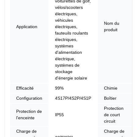
voiturettes de golf,
vélos/scooters
électriques,
véhicules
Nom du
Application
électriques,
produit
fauteuils roulants
électriques,
systèmes
d'alimentation
électrique,
systèmes de
stockage
d'énergie solaire
Efficacité
99%
Chimie
Configuration
4S17P/4S2P/4S1P
Boîtier
Protection
Protection de
IP55
de court
l'enceinte
circuit
Charge de
Charge de