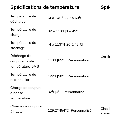
Spécifications de température
Spéci
Température de
-4 à 140℉[-20 à 60℃]
décharge
Température de
32 à 113℉[0 à 45℃]
charge
Température de
-4 à 113℉[-20 à 45℃]
stockage
Décharge de
Certifica
149℉[65℃][Personnalisé]
coupure haute
température BMS
Température de
122℉[50℃][Personnalisé]
reconnexion
Charge de coupure
32℉[0℃][Personnalisé]
à basse
température
Charge de coupure
Classifi
129.2℉[54℃][Personnalisé]
à haute
d'expédi