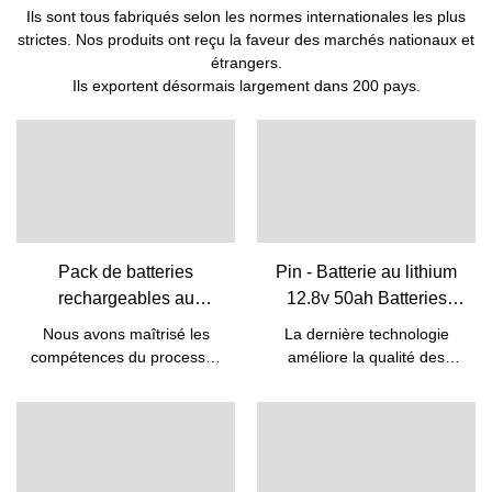
Ils sont tous fabriqués selon les normes internationales les plus
strictes. Nos produits ont reçu la faveur des marchés nationaux et
étrangers.
Ils exportent désormais largement dans 200 pays.
Pack de batteries
Pin - Batterie au lithium
rechargeables au
12.8v 50ah Batteries
lithium-ion Lifepo4 5 kW
Lifepo4 pour batterie de
Nous avons maîtrisé les
La dernière technologie
10 kW 48 V avec BMS
remplacement au plomb
compétences du processus
améliore la qualité des
intégré | Pine
Batterie 12v 50ah 12V
de fabrication de la batterie
batteries Lifepo4 de batterie
rechargeable au lithium-ion
au lithium 12.8v 50ah pour
Lifepo4
à énergie solaire 5kw 10kw
la batterie de remplacement
Lifepo4 48v 50ah avec Bms
au plomb-acide 12v
intégré.Grâce aux
50ah.Ainsi, le produit a déjà