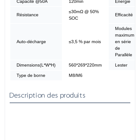
Capacité @50A
120min
Énergie
≤30mΩ @ 50%
Résistance
Efficacité
SOC
Modules
maximum
Auto-décharge
≤3,5 % par mois
en série
de
Parallèle
Dimensions(L*W*H)
560*269*220mm
Lester
Type de borne
M8/M6
Description des produits