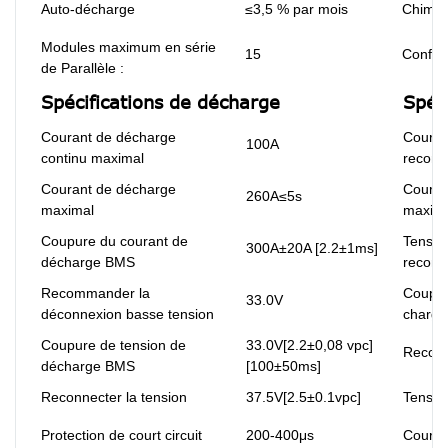
Auto-décharge
≤3,5 % par mois
Chimie
Modules maximum en série
15
Configu
de Parallèle :
Spécifications de décharge
Spéc
Courant de décharge
Couran
100A
continu maximal
recom
Courant de décharge
Couran
260A≤5s
maximal
maxim
Coupure du courant de
Tensio
300A±20A [2.2±1ms]
décharge BMS
recom
Recommander la
Coupur
33.0V
déconnexion basse tension
charg
Coupure de tension de
33.0V[2.2±0,08 vpc]
Reconn
décharge BMS
[100±50ms]
Reconnecter la tension
37.5V[2.5±0.1vpc]
Tension
Protection de court circuit
200-400μs
Couran