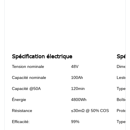
Spécification électrique
Spéc
Tension nominale
48V
Dimens
Capacité nominale
100Ah
Lester:
Capacité @50A
120min
Type d
Énergie
4800Wh
Boîtier:
Résistance
≤30mΩ @ 50% COS
Protect
Efficacité:
99%
Type de