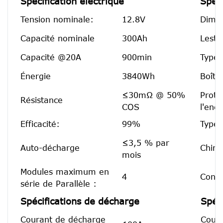
Spécification électrique
Spéc
Tension nominale:
12.8V
Dimen
Capacité nominale
300Ah
Leste
Capacité @20A
900min
Type 
Énergie
3840Wh
Boîtie
≤30mΩ @ 50%
Prote
Résistance
COS
l'ence
Efficacité:
99%
Type 
≤3,5 % par
Auto-décharge
Chimi
mois
Modules maximum en
4
Confi
série de Parallèle :
Spécifications de décharge
Spéc
Courant de décharge
Coura