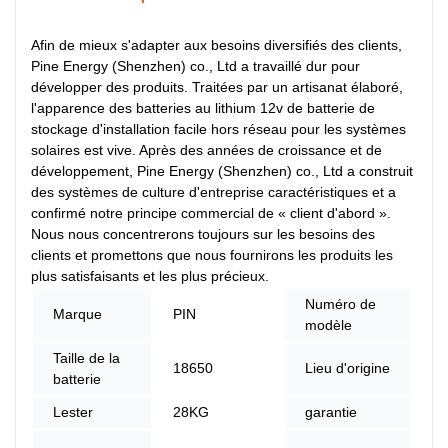
Afin de mieux s'adapter aux besoins diversifiés des clients,
Pine Energy (Shenzhen) co., Ltd a travaillé dur pour
développer des produits. Traitées par un artisanat élaboré,
l'apparence des batteries au lithium 12v de batterie de
stockage d'installation facile hors réseau pour les systèmes
solaires est vive. Après des années de croissance et de
développement, Pine Energy (Shenzhen) co., Ltd a construit
des systèmes de culture d'entreprise caractéristiques et a
confirmé notre principe commercial de « client d'abord ».
Nous nous concentrerons toujours sur les besoins des
clients et promettons que nous fournirons les produits les
plus satisfaisants et les plus précieux.
Numéro de
Marque
PIN
PN
modèle
Taille de la
18650
Lieu d'origine
Ch
batterie
Lester
28KG
garantie
5 
Sy