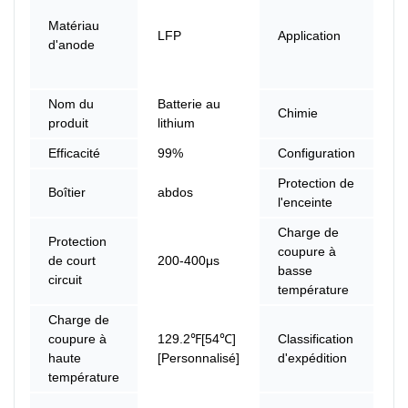
st
Matériau
LFP
Application
d'
d'anode
Ho
So
Nom du
Batterie au
Chimie
Vi
produit
lithium
Efficacité
99%
Configuration
4
Protection de
Boîtier
abdos
IP
l'enceinte
Charge de
Protection
coupure à
3
de court
200-400μs
basse
[P
circuit
température
Charge de
coupure à
129.2℉[54℃]
Classification
UN
haute
[Personnalisé]
d'expédition
C
température
CE