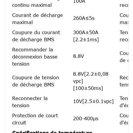
100A
continu maximal
reco
Courant de décharge
Coura
260A≤5s
maximal
maxi
Coupure du courant
300A±50A
Tensi
de décharge BMS
[2.2±1ms]
reco
Recommander la
Coupu
8.8V
déconnexion basse
de c
tension
8.8V[2.2±0,08
Coupure de tension
Recon
vpc]
de décharge BMS
tensi
[100±50ms]
Reconnecter la
Tensi
10V[2.5±0.1vpc]
tension
d'équ
Protection de court
Cour
200-400μs
circuit
d'équ
Spécifications de température