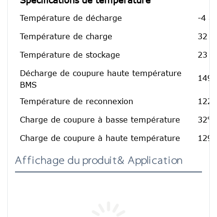
Température de décharge
-4 à
Température de charge
32 à
Température de stockage
23 à
Décharge de coupure haute température
149℉
BMS
Température de reconnexion
122℉
Charge de coupure à basse température
32℉[
Charge de coupure à haute température
129.
Affichage du produit& Application