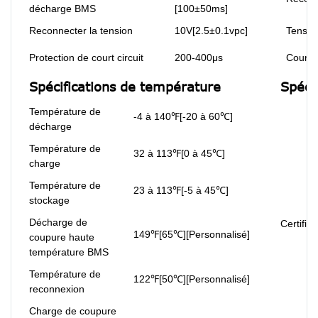
décharge BMS
[100±50ms]
Reconnecter la tension
10V[2.5±0.1vpc]
Tension
Protection de court circuit
200-400μs
Couran
Spécifications de température
Spéci
Température de
-4 à 140℉[-20 à 60℃]
décharge
Température de
32 à 113℉[0 à 45℃]
charge
Température de
23 à 113℉[-5 à 45℃]
stockage
Décharge de
Certifica
149℉[65℃][Personnalisé]
coupure haute
température BMS
Température de
122℉[50℃][Personnalisé]
reconnexion
Charge de coupure