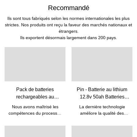
Recommandé
Ils sont tous fabriqués selon les normes internationales les plus
strictes. Nos produits ont reçu la faveur des marchés nationaux et
étrangers.
Ils exportent désormais largement dans 200 pays.
Pack de batteries
Pin - Batterie au lithium
rechargeables au
12.8v 50ah Batteries
lithium-ion Lifepo4 5 kW
Lifepo4 pour batterie de
Nous avons maîtrisé les
La dernière technologie
10 kW 48 V avec BMS
remplacement au plomb
compétences du processus
améliore la qualité des
intégré | Pine
Batterie 12v 50ah 12V
de fabrication de la batterie
batteries Lifepo4 de batterie
rechargeable au lithium-ion
au lithium 12.8v 50ah pour
Lifepo4
à énergie solaire 5kw 10kw
la batterie de remplacement