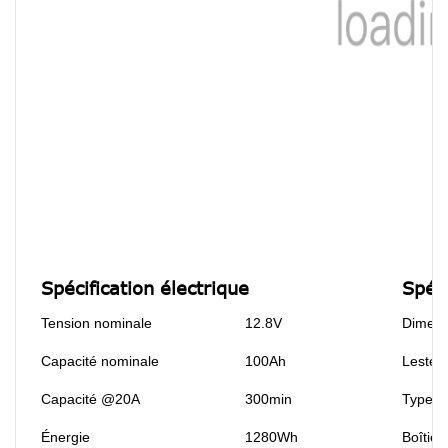
Spécification électrique
Spéc
Tension nominale
12.8V
Dimens
Capacité nominale
100Ah
Lester
Capacité @20A
300min
Type d
Énergie
1280Wh
Boîtier