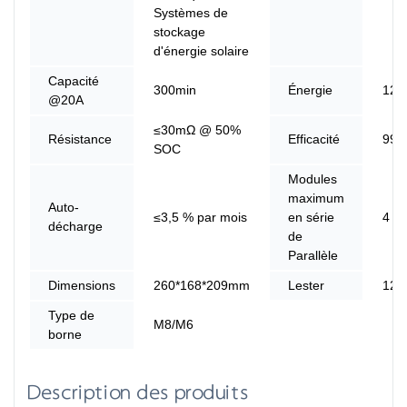
Systèmes de
stockage
d'énergie solaire
Capacité
300min
Énergie
128
@20A
≤30mΩ @ 50%
Résistance
Efficacité
99
SOC
Modules
maximum
Auto-
≤3,5 % par mois
en série
4
décharge
de
Parallèle
Dimensions
260*168*209mm
Lester
12K
Type de
M8/M6
borne
Description des produits