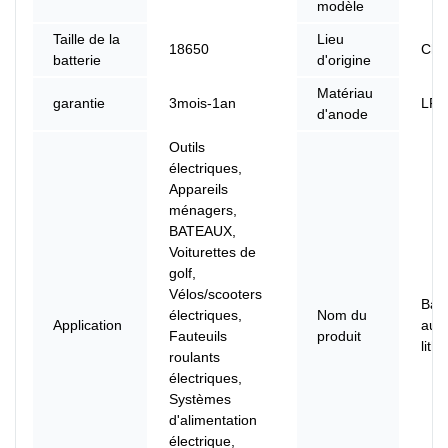
modèle
Taille de la
Lieu
18650
Chi
batterie
d'origine
Matériau
garantie
3mois-1an
LFP
d'anode
Outils
électriques,
Appareils
ménagers,
BATEAUX,
Voiturettes de
golf,
Vélos/scooters
Batt
électriques,
Nom du
Application
au
Fauteuils
produit
lith
roulants
électriques,
Systèmes
d'alimentation
électrique,