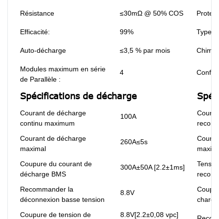
Résistance
≤30mΩ @ 50% COS
Protect
Efficacité:
99%
Type de
Auto-décharge
≤3,5 % par mois
Chimie
Modules maximum en série
4
Configu
de Parallèle :
Spécifications de décharge
Spéc
Courant de décharge
Couran
100A
continu maximum
recom
Courant de décharge
Couran
260A≤5s
maximal
maxim
Coupure du courant de
Tensio
300A±50A [2.2±1ms]
décharge BMS
recom
Recommander la
Coupur
8.8V
déconnexion basse tension
charg
Coupure de tension de
8.8V[2.2±0,08 vpc]
Reconn