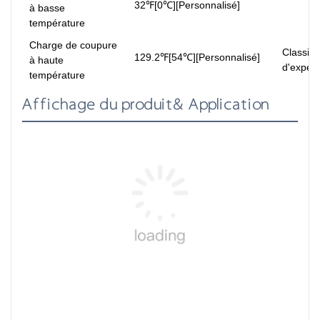
32℉[0℃][Personnalisé]
à basse
température
Charge de coupure
Classifi
129.2℉[54℃][Personnalisé]
à haute
d'expédi
température
Affichage du produit& Application