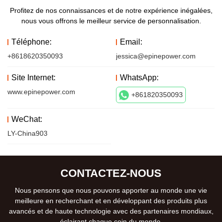
Profitez de nos connaissances et de notre expérience inégalées,
nous vous offrons le meilleur service de personnalisation.
Téléphone:
Email:
+8618620350093
jessica@epinepower.com
Site Internet:
WhatsApp:
www.epinepower.com
+861820350093
WeChat:
LY-China903
CONTACTEZ-NOUS
Nous pensons que nous pouvons apporter au monde une vie
meilleure en recherchant et en développant des produits plus
avancés et de haute technologie avec des partenaires mondiaux,
éclairant chaque coin du monde.