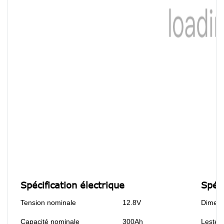
Spécification électrique
Spéc
Tension nominale
12.8V
Dimens
Capacité nominale
300Ah
Lester