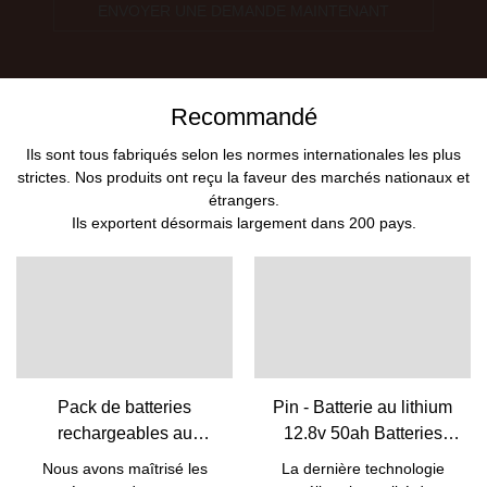
ENVOYER UNE DEMANDE MAINTENANT
Recommandé
Ils sont tous fabriqués selon les normes internationales les plus
strictes. Nos produits ont reçu la faveur des marchés nationaux et
étrangers.
Ils exportent désormais largement dans 200 pays.
Pack de batteries
Pin - Batterie au lithium
rechargeables au
12.8v 50ah Batteries
lithium-ion Lifepo4 5 kW
Lifepo4 pour batterie de
Nous avons maîtrisé les
La dernière technologie
10 kW 48 V avec BMS
remplacement au plomb