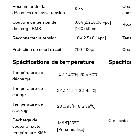
Recommander la
Coupur
8.8V
déconnexion basse tension
charg
Coupure de tension de
8.8V[2.2±0,08 vpc]
Reconn
décharge BMS
[100±50ms]
Reconnecter la tension
10V[2.5±0.1vpc]
Tension
Protection de court circuit
200-400μs
Couran
Spécifications de température
Spécificat
Température de
-4 à 140℉[-20 à 60℃]
décharge
Température de
32 à 113℉[0 à 45℃]
charge
Température de
23 à 95℉[-5 à 35℃]
stockage
Décharge de
Certificats
149℉[65℃]
coupure haute
[Personnalisé]
température BMS