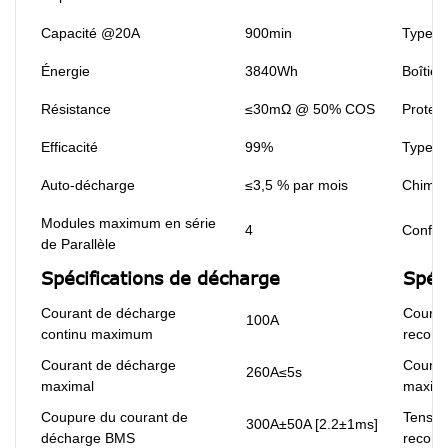
Capacité @20A
900min
Type d
Énergie
3840Wh
Boîtier
Résistance
≤30mΩ @ 50% COS
Protect
Efficacité
99%
Type de
Auto-décharge
≤3,5 % par mois
Chimie
Modules maximum en série
4
Configu
de Parallèle
Spécifications de décharge
Spéc
Courant de décharge
Couran
100A
continu maximum
recom
Courant de décharge
Couran
260A≤5s
maximal
maxim
Coupure du courant de
Tensio
300A±50A [2.2±1ms]
décharge BMS
recom