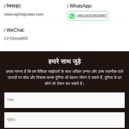
वेबसाइट:
WhatsApp:
www.epinepower.com
+861820350093
WeChat:
LY-China903
हमारे साथ जुड़े
हमारा मानना ​​है कि हम वैश्विक साझेदारों के साथ अधिक उन्नत और उच्च तकनीक वाले
उत्पादों पर शोध और विकास करके दुनिया को बेहतर जीवन दे सकते हैं, दुनिया के हर
कोने को रोशन कर सकते हैं।
नाम
ईमेल