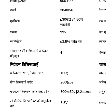
क्षमता@20ए
900 मिनट
टर्मिनल प
ऊर्जा
3840Wh
केस सामग
≤30मीΩ @ 50%
प्रतिरोध
बाड़े की स
एसओसी
क्षमता
99%
सेल प्रक
स्वनिर्वहन
≤3.5% प्रति माह
रसायन वि
समानांतर की श्रृंखला में अधिकतम
4
विन्यास
मॉड्यूल
निर्वहन विशिष्टताएँ
चार्ज व
अधिकतम सतत् निर्वहन धारा
100ए
चार्ज करं
पीक डिस्चार्ज करंट
260ए≤5s
अधिकतम 
बीएमएस डिस्चार्ज करंट कट-ऑफ
300ए±50ए [2.2±1ms]
अनुशंसित
लो वोल्टेज डिस्कनेक्ट की अनुशंसा
8.8V
बीएमएस 
करें