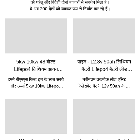
को घरेलू और विदेशी दोनों बाजारों से समर्थन मिला है।
वे अब 200 देशों को व्यापक रूप से निर्यात कर रहे हैं।
5kw 10kw 48 वोल्ट
पाइन - 12.8v 50ah लिथियम
Lifepo4 लिथियम आयन
बैटरी Lifepo4 बैटरी लीड
रिचार्जेबल बैटरी पैक Bms के
एसिड रिप्लेसमेंट बैटरी के लिए
हमने बीएमएस बिल्ट-इन के साथ सस्ते
नवीनतम तकनीक लीड एसिड
साथ अंतर्निहित | पाइन
12v 50ah 12V Lifepo4
सौर ऊर्जा 5kw 10kw Lifepo4
रिप्लेसमेंट बैटरी 12v 50ah के लिए
बैटरी
बैटरी 48v 50ah लिथियम आयन
12.8v 50ah लिथियम बैटरी
रिचार्जेबल बैटरी पैक की निर्माण
Lifepo4 बैटरी की गुणवत्ता में सुधार
प्रक्रिया के कौशल में महारत हासिल
करती है। इसलिए उत्पाद का उपयोग
की है। उच्च-स्तरीय तकनीकों के लिए
पहले से ही लिथियम आयन बैटरी जैसे
धन्यवाद, हमारे उत्पाद को बहु-
विभिन्न प्रकार के अनुप्रयोगों में किया
कार्यात्मक बनाया गया है। इसका
जा चुका है।
उपयोग लिथियम आयन बैटरी के क्षेत्र
को कवर करता है।