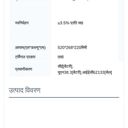
सम
की
श्
स्वनिर्वहन
≤3.5% प्रति माह
में
अ
मॉ
आयाम(एल*डब्ल्यू*एच)
520*268*220मिमी
वज
टर्मिनल प्रकार
एम8
प्र
सीई[बैटरी],
प्रमाणीकरण
यूएन38.3[बैटरी],आईईसी62133[सेल]
उत्पाद विवरण