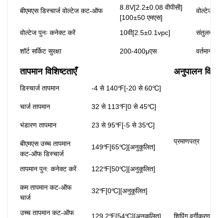
8.8V[2.2±0.08 वीपीसी]
बीएमएस डिस्चार्ज वोल्टेज कट-ऑफ
वोल्टेज प
[100±50 एमएस]
वोल्टेज पुनः कनेक्ट करें
10वी[2.5±0.1vpc]
संतुलन व
शॉर्ट सर्किट सुरक्षा
200-400μएस
वर्तमान 
तापमान विशिष्टताएँ
अनुपालन विशिष
डिस्चार्ज तापमान
-4 से 140℉[-20 से 60℃]
चार्ज तापमान
32 से 113℉[0 से 45℃]
भंडारण तापमान
23 से 95℉[-5 से 35℃]
प्रमाणपत्र
बीएमएस उच्च तापमान
149℉[65℃][अनुकूलित]
कट-ऑफ डिस्चार्ज
तापमान पुन: कनेक्ट करें
122℉[50℃][अनुकूलित]
कम तापमान कट-ऑफ
32℉[0℃][अनुकूलित]
चार्ज
उच्च तापमान कट-ऑफ
129.2℉[54℃][अनुकूलित]
शिपिंग वर्गीकरण