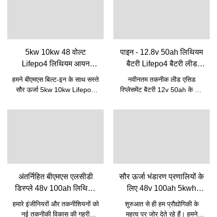
5kw 10kw 48 वोल्ट
पाइन - 12.8v 50ah लिथियम
Lifepo4 लिथियम आयन
बैटरी Lifepo4 बैटरी लीड
रिचार्जेबल बैटरी पैक Bms के
एसिड रिप्लेसमेंट बैटरी के लिए
हमने बीएमएस बिल्ट-इन के साथ सस्ते
नवीनतम तकनीक लीड एसिड
साथ अंतर्निहित | पाइन
12v 50ah 12V Lifepo4
सौर ऊर्जा 5kw 10kw Lifepo4
रिप्लेसमेंट बैटरी 12v 50ah के लिए
बैटरी
बैटरी 48v 50ah लिथियम आयन
12.8v 50ah लिथियम बैटरी
रिचार्जेबल बैटरी पैक की निर्माण
Lifepo4 बैटरी की गुणवत्ता में सुधार
प्रक्रिया के कौशल में महारत हासिल
करती है। इसलिए उत्पाद का उपयोग
की है। उच्च-स्तरीय तकनीकों के लिए
पहले से ही लिथियम आयन बैटरी जैसे
धन्यवाद, हमारे उत्पाद को बहु-
विभिन्न प्रकार के अनुप्रयोगों में किया
कार्यात्मक बनाया गया है। इसका
जा चुका है।
उपयोग लिथियम आयन बैटरी के क्षेत्र
को कवर करता है।
अंतर्निहित बीएमएस एलसीडी
सौर ऊर्जा भंडारण प्रणालियों के
डिस्प्ले 48v 100ah लिथियम
लिए 48v 100ah 5kwh
आयन फॉस्फेट बैटरी घरेलू
रिचार्जेबल Lifepo4 लिथियम
हमारे इंजीनियरों और तकनीशियनों को
शुरुआत से ही हम प्रौद्योगिकी के
Lifepo4 लिथियम सौर प्रणाली
बैटरी | पाइन
नई तकनीकी विकास की गहरी
महत्व पर जोर देते रहे हैं। हमने