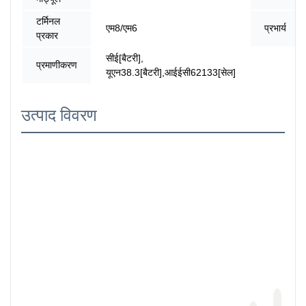
टर्मिनल
एम8/एम6
प्रभार्य
प्रकार
सीई[बैटरी],
प्रमाणीकरण
यूएन38.3[बैटरी],आईईसी62133[सेल]
उत्पाद विवरण