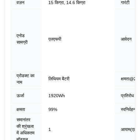
वज़न
15 किग्रा, 14.6 किग्रा
गारंटी
एनोड
एलएफपी
आवेदन
सामग्री
प्रोडक्ट का
लिथियम बैटरी
क्षमता@20
नाम
ऊर्जा
1920Wh
प्रतिरोध
क्षमता
99%
स्वनिर्वहन
समानांतर
की श्रृंखला
1
आयाम(एल*डब
में अधिकतम
मॉड्यूल