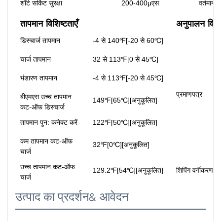
शॉर्ट सर्किट सुरक्षा
200-400μएस
वर्तमान 
तापमान विशिष्टताएँ
अनुपालन विशिष
डिस्चार्ज तापमान
-4 से 140℉[-20 से 60℃]
चार्ज तापमान
32 से 113℉[0 से 45℃]
भंडारण तापमान
-4 से 113℉[-20 से 45℃]
प्रमाणपत्र
बीएमएस उच्च तापमान
149℉[65℃][अनुकूलित]
कट-ऑफ डिस्चार्ज
तापमान पुन: कनेक्ट करें
122℉[50℃][अनुकूलित]
कम तापमान कट-ऑफ
32℉[0℃][अनुकूलित]
चार्ज
उच्च तापमान कट-ऑफ
129.2℉[54℃][अनुकूलित]
शिपिंग वर्गीकरण
चार्ज
उत्पाद का प्रदर्शन& आवेदन