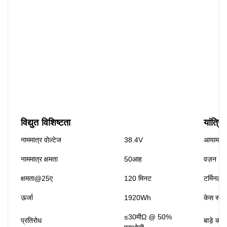
विद्युत विशिष्टता
यांत्रि
नाममात्र वोल्टेज
38.4V
आयाम(एल*
नाममात्र क्षमता
50आह
वज़न
क्षमता@25ए
120 मिनट
टर्मिनल प
ऊर्जा
1920Wh
केस सामग
≤30मीΩ @ 50%
प्रतिरोध
बाड़े की स