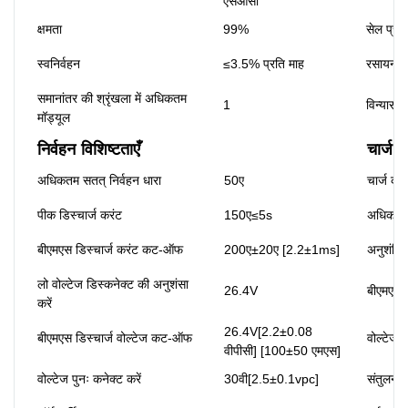
एसओसी
क्षमता
99%
सेल प्रक
स्वनिर्वहन
≤3.5% प्रति माह
रसायन वि
समानांतर की श्रृंखला में अधिकतम
1
विन्यास
मॉड्यूल
निर्वहन विशिष्टताएँ
चार्ज व
अधिकतम सतत् निर्वहन धारा
50ए
चार्ज करं
पीक डिस्चार्ज करंट
150ए≤5s
अधिकतम 
बीएमएस डिस्चार्ज करंट कट-ऑफ
200ए±20ए [2.2±1ms]
अनुशंसित
लो वोल्टेज डिस्कनेक्ट की अनुशंसा
26.4V
बीएमएस 
करें
26.4V[2.2±0.08
बीएमएस डिस्चार्ज वोल्टेज कट-ऑफ
वोल्टेज प
वीपीसी] [100±50 एमएस]
वोल्टेज पुनः कनेक्ट करें
30वी[2.5±0.1vpc]
संतुलन व