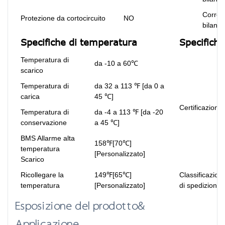
Corren
Protezione da cortocircuito
NO
bilanc
Specifiche di temperatura
Specifiche
Temperatura di
da -10 a 60℃
scarico
Temperatura di
da 32 a 113 ℉ [da 0 a
carica
45 ℃]
Certificazioni
Temperatura di
da -4 a 113 ℉ [da -20
conservazione
a 45 ℃]
BMS Allarme alta
158℉[70℃]
temperatura
[Personalizzato]
Scarico
Ricollegare la
149℉[65℃]
Classificazion
temperatura
[Personalizzato]
di spedizione
Esposizione del prodotto&
Applicazione