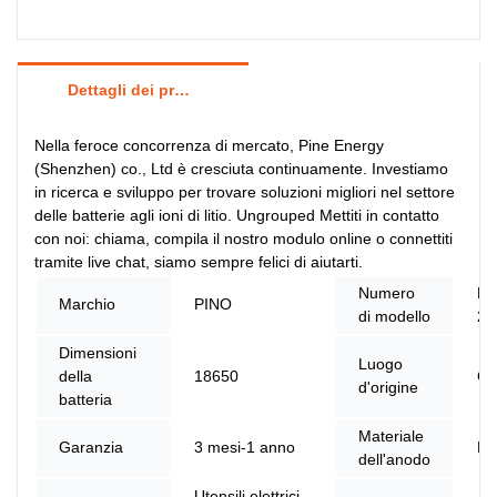
Dettagli dei prodotti
Nella feroce concorrenza di mercato, Pine Energy
(Shenzhen) co., Ltd è cresciuta continuamente. Investiamo
in ricerca e sviluppo per trovare soluzioni migliori nel settore
delle batterie agli ioni di litio. Ungrouped Mettiti in contatto
con noi: chiama, compila il nostro modulo online o connettiti
tramite live chat, siamo sempre felici di aiutarti.
Numero
PN
Marchio
PINO
di modello
20
Dimensioni
Luogo
della
18650
Ci
d'origine
batteria
Materiale
Garanzia
3 mesi-1 anno
LF
dell'anodo
Utensili elettrici,