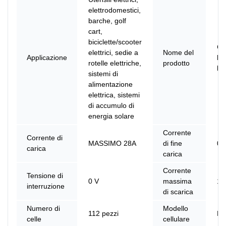
elettrodomestici,
barche, golf
cart,
biciclette/scooter
Ce
elettrici, sedie a
Nome del
Applicazione
bat
rotelle elettriche,
prodotto
liti
sistemi di
alimentazione
elettrica, sistemi
di accumulo di
energia solare
Corrente
Corrente di
MASSIMO 28A
di fine
0,
carica
carica
Corrente
Tensione di
0 V
massima
14
interruzione
di scarica
Numero di
Modello
112 pezzi
PR
celle
cellulare