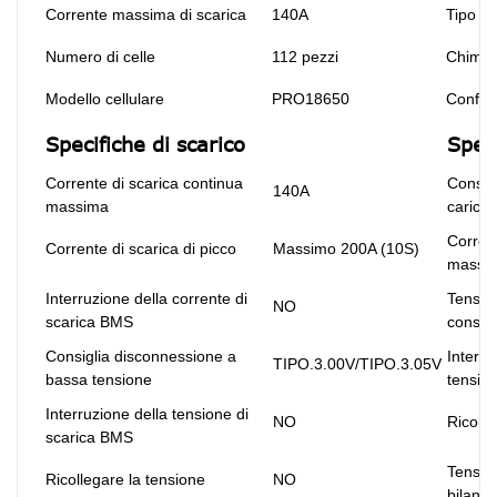
Corrente massima di scarica
140A
Tipo di
Numero di celle
112 pezzi
Chimic
Modello cellulare
PRO18650
Config
Specifiche di scarico
Speci
Corrente di scarica continua
Consigl
140A
massima
carica
Corrent
Corrente di scarica di picco
Massimo 200A (10S)
massi
Interruzione della corrente di
Tension
NO
scarica BMS
consigl
Consiglia disconnessione a
Interru
TIPO.3.00V/TIPO.3.05V
bassa tensione
tensio
Interruzione della tensione di
NO
Ricolle
scarica BMS
Tensio
Ricollegare la tensione
NO
bilanc