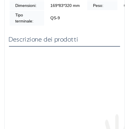
Dimensioni:
169*83*320 mm
Peso:
6,
Tipo
QS-9
terminale:
Descrizione dei prodotti