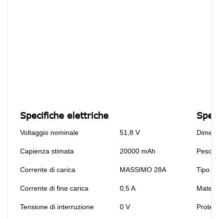
Specifiche elettriche
Spec
Voltaggio nominale
51,8 V
Dimens
Capienza stimata
20000 mAh
Peso
Corrente di carica
MASSIMO 28A
Tipo te
Corrente di fine carica
0,5 A
Materi
Tensione di interruzione
0 V
Protezi