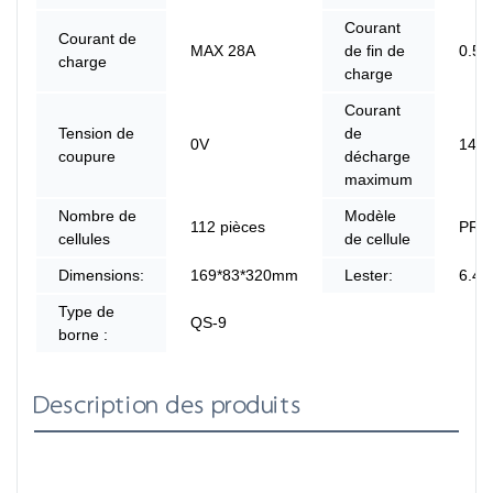
Courant
Courant de
MAX 28A
de fin de
0.5A
charge
charge
Courant
Tension de
de
0V
140
coupure
décharge
maximum
Nombre de
Modèle
112 pièces
PRO
cellules
de cellule
Dimensions:
169*83*320mm
Lester:
6.4
Type de
QS-9
borne :
Description des produits