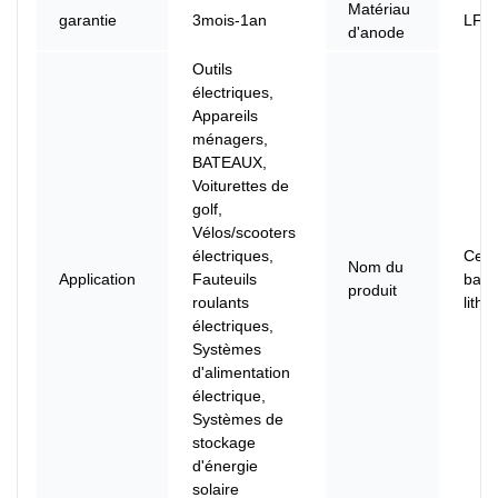
Matériau
garantie
3mois-1an
LFP
d'anode
Outils
électriques,
Appareils
ménagers,
BATEAUX,
Voiturettes de
golf,
Vélos/scooters
électriques,
Cell
Nom du
Application
Fauteuils
batte
produit
roulants
lithi
électriques,
Systèmes
d'alimentation
électrique,
Systèmes de
stockage
d'énergie
solaire