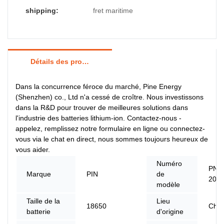
shipping:
fret maritime
Détails des produits
Dans la concurrence féroce du marché, Pine Energy
(Shenzhen) co., Ltd n'a cessé de croître. Nous investissons
dans la R&D pour trouver de meilleures solutions dans
l'industrie des batteries lithium-ion. Contactez-nous -
appelez, remplissez notre formulaire en ligne ou connectez-
vous via le chat en direct, nous sommes toujours heureux de
vous aider.
Numéro
PN-1
Marque
PIN
de
200
modèle
Taille de la
Lieu
18650
Chin
batterie
d'origine