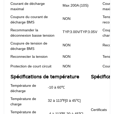
Courant de décharge
Couran
Max 200A (10S)
maximal
maxim
Coupure du courant de
Tensio
NON
décharge BMS
recom
Recommander la
Coupur
TYP.3.00V/TYP.3.05V
déconnexion basse tension
charg
Coupure de tension de
NON
Reconn
décharge BMS
Reconnecter la tension
NON
Tension
Protection de court circuit
NON
Couran
Spécifications de température
Spécificat
Température de
-10 à 60℃
décharge
Température de
32 à 113℉[0 à 45℃]
charge
Certificats
Température de
-4 à 113℉[-20 à 45℃]