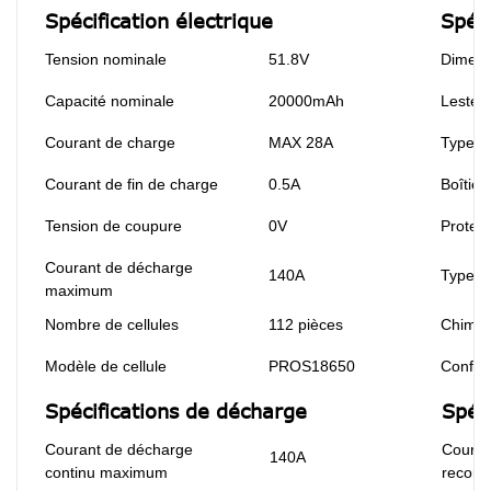
Spécification électrique
Spéc
Tension nominale
51.8V
Dimens
Capacité nominale
20000mAh
Lester
Courant de charge
MAX 28A
Type d
Courant de fin de charge
0.5A
Boîtier
Tension de coupure
0V
Protect
Courant de décharge
140A
Type de
maximum
Nombre de cellules
112 pièces
Chimie
Modèle de cellule
PROS18650
Configu
Spécifications de décharge
Spéc
Courant de décharge
Couran
140A
continu maximum
recom