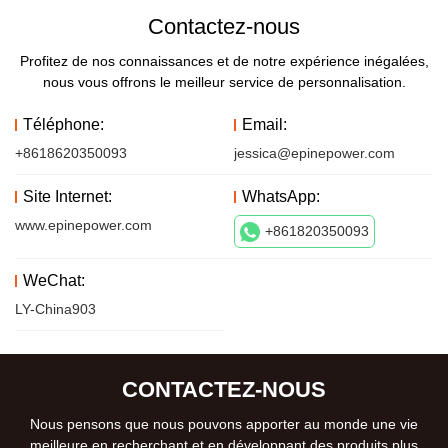
Contactez-nous
Profitez de nos connaissances et de notre expérience inégalées,
nous vous offrons le meilleur service de personnalisation.
Téléphone:
Email:
+8618620350093
jessica@epinepower.com
Site Internet:
WhatsApp:
www.epinepower.com
+861820350093
WeChat:
LY-China903
CONTACTEZ-NOUS
Nous pensons que nous pouvons apporter au monde une vie
meilleure en recherchant et en développant des produits plus