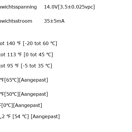
nwichtsspanning
14.0V[3.5±0.025vpc]
nwichtsstroom
35±5mA
tot 140 ℉ [-20 tot 60 ℃]
tot 113 ℉ [0 tot 45 ℃]
tot 95 ℉ [-5 tot 35 ℃]
℉[65℃][Aangepast]
℉[50℃][Aangepast]
[0℃][Aangepast]
,2 ℉ [54 ℃] [Aangepast]