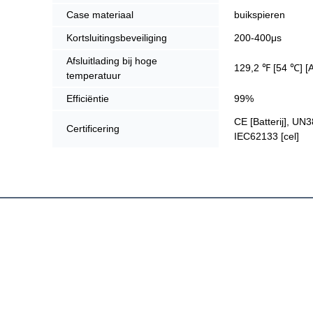
Case materiaal
buikspieren
Kortsluitingsbeveiliging
200-400μs
Afsluitlading bij hoge
129,2 ℉ [54 ℃] [
temperatuur
Efficiëntie
99%
CE [Batterij], UN38
Certificering
IEC62133 [cel]