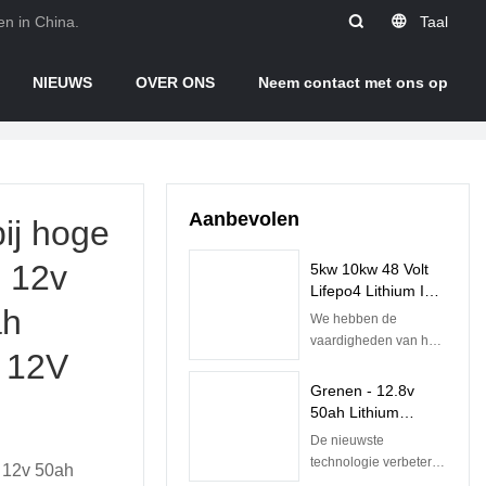
en in China.
Taal
NIEUWS
OVER ONS
Neem contact met ons op
Aanbevolen
ij hoge
 12v
5kw 10kw 48 Volt
Lifepo4 Lithium Ion
ah
Oplaadbare
We hebben de
Batterijpakket Met
vaardigheden van het
n 12V
Ingebouwde BMS |
productieproces van
Pine
de goedkope zonne-
Grenen - 12.8v
energie 5kw 10kw
50ah Lithium
Lifepo4-batterij 48v
Batterij Lifepo4
De nieuwste
50ah lithium-ion
Batterijen Voor
technologie verbetert
 12v 50ah
oplaadbare batterij met
Loodzuur
de kwaliteit van 12.8v