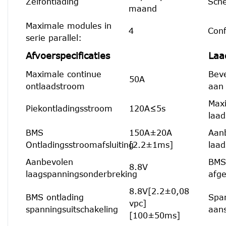
Zelfontlading
Sche
maand
Maximale modules in
4
Conf
serie parallel:
Afvoerspecificaties
Laad
Maximale continue
Bev
50A
ontlaadstroom
aan
Max
Piekontladingsstroom
120A≤5s
laa
BMS
150A±20A
Aan
Ontladingsstroomafsluiting
[2.2±1ms]
laa
Aanbevolen
BMS
8.8V
laagspanningsonderbreking
afg
8.8V[2.2±0,08
BMS ontlading
Spa
vpc]
spanningsuitschakeling
aans
[100±50ms]