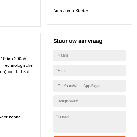
veld(en) van Energy
Auto Jump Starter
Storage Container is
het product bijzonder
nuttig.
Stuur uw aanvraag
*
Naam
h 100ah 200ah
s. Technologische
*
E-mail
n) co., Ltd zal
*
Telefoon/WhatsApp/Skype
Bedrijfsnaam
voor zonne-
*
Inhoud