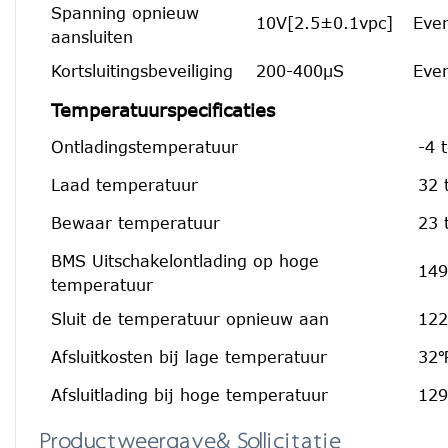
Spanning opnieuw
10V[2.5±0.1vpc]
Eve
aansluiten
Kortsluitingsbeveiliging
200-400μS
Eve
Temperatuurspecificaties
Ontladingstemperatuur
-4 
Laad temperatuur
32 
Bewaar temperatuur
23 
BMS Uitschakelontlading op hoge
149
temperatuur
Sluit de temperatuur opnieuw aan
122
Afsluitkosten bij lage temperatuur
32℉
Afsluitlading bij hoge temperatuur
129
Productweergave& Sollicitatie