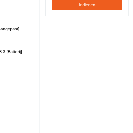
Indienen
Aangepast]
.3 [Batterij]