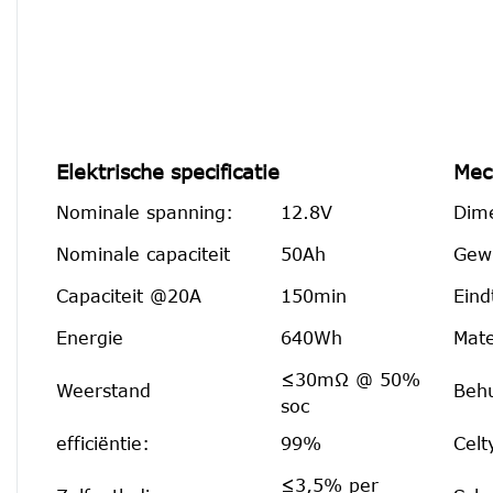
Elektrische specificatie
Mec
Nominale spanning:
12.8V
Dime
Nominale capaciteit
50Ah
Gewi
Capaciteit @20A
150min
Eind
Energie
640Wh
Mate
≤30mΩ @ 50%
Weerstand
Behu
soc
efficiëntie:
99%
Celt
≤3,5% per