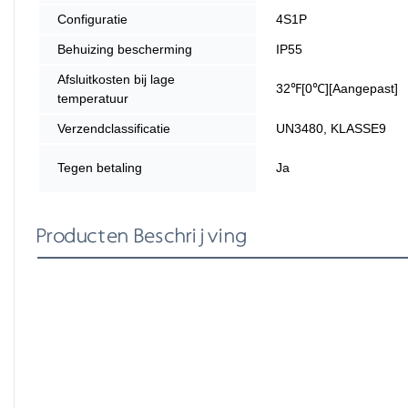
Configuratie
4S1P
Behuizing bescherming
IP55
Afsluitkosten bij lage
32℉[0℃][Aangepast]
temperatuur
Verzendclassificatie
UN3480, KLASSE9
Tegen betaling
Ja
Producten Beschrijving