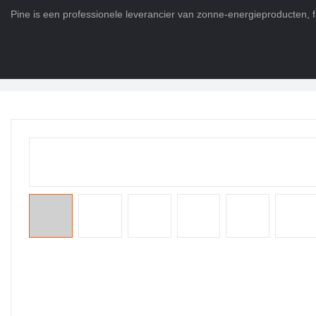
Pine is een professionele leverancier van zonne-energieproducten, f
Thuis
>
Producten
>
Levensduur Po4-batterij
>
Lithium ion batterij