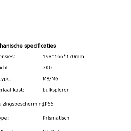
hanische specificaties
nsies:
198*166*170mm
cht:
7KG
type:
M8/M6
riaal kast:
buikspieren
izingsbescherming:
IP55
ype:
Prismatisch