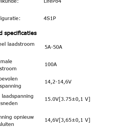
ikunde:
LifePo4
iguratie:
4S1P
 specificaties
eel laadstroom
5A-50A
imale
100A
dstroom
bevolen
14,2-14,6V
dspanning
 laadspanning
15.0V[3.75±0,1 V]
esneden
nning opnieuw
14,6V[3,65±0,1 V]
luiten